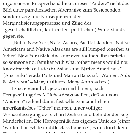
organisieren. Entsprechend bietet dieses "Andere" nicht das
Bild einer paradiesischen Alternative zum Bestehenden,
sondern zeigt die Konsequenzen der
Marginalisierungsprozesse und Züge des
(gesellschaftlichen, kulturellen, politischen) Widerstands
gegen sie.
„But in New York State, Asians, Pacific Islanders, Native
Americans and Native Alaskans are still lumped together as
'other'. New York State does not even footnote the statistics,
so someone not familiär with what 'other' means would not
know that this alludes to Asians and Native Americans."
(Aus: Suki Terada Ports und Marion Banzhaf: "Women, Aids
8c Activism" – Many Cultures, Many Approaches.)
Es ist erstaunlich, jetzt, im nachhinein, nach
Fertigstellung des 3. Heftes festzustellen, daß wir vom
"Anderen" redend damit fast selbstverständlich ein
amerikanisches "Other" meinten, unter völliger
Vernachlässigung der sich in Deutschland befindenden sog.
Minderheiten. Die Homogenität des eigenen Umfelds (einer
"whiter than white middle class boheme") wird durch kein