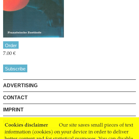
Order
7.00 €
Subscribe
ADVERTISING
CONTACT
IMPRINT
PRIVACY
Cookies disclaimer
Our site saves small pieces of text
information (cookies) on your device in order to deliver
TERMS AND CONDITIONS