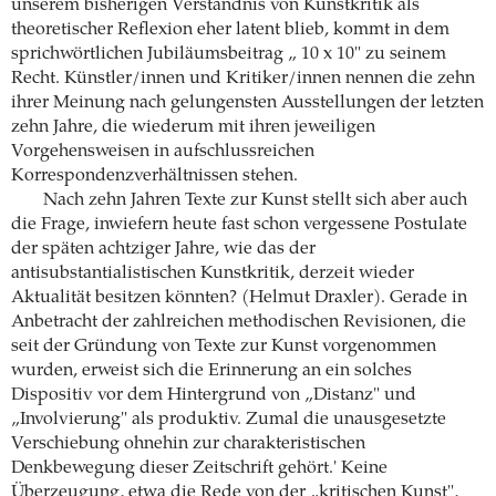
unserem bisherigen Verständnis von Kunstkritik als
theoretischer Reflexion eher latent blieb, kommt in dem
sprichwörtlichen Jubiläumsbeitrag „ 10 x 10" zu seinem
Recht. Künstler/innen und Kritiker/innen nennen die zehn
ihrer Meinung nach gelungensten Ausstellungen der letzten
zehn Jahre, die wiederum mit ihren jeweiligen
Vorgehensweisen in aufschlussreichen
Korrespondenzverhältnissen stehen.
Nach zehn Jahren Texte zur Kunst stellt sich aber auch
die Frage, inwiefern heute fast schon vergessene Postulate
der späten achtziger Jahre, wie das der
antisubstantialistischen Kunstkritik, derzeit wieder
Aktualität besitzen könnten? (Helmut Draxler). Gerade in
Anbetracht der zahlreichen methodischen Revisionen, die
seit der Gründung von Texte zur Kunst vorgenommen
wurden, erweist sich die Erinnerung an ein solches
Dispositiv vor dem Hintergrund von „Distanz" und
„Involvierung" als produktiv. Zumal die unausgesetzte
Verschiebung ohnehin zur charakteristischen
Denkbewegung dieser Zeitschrift gehört.' Keine
Überzeugung, etwa die Rede von der „kritischen Kunst",