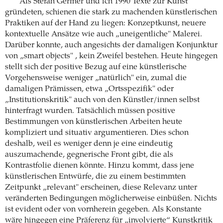
Als Stefan Germer und ich 1990 Texte zur Kunst
gründeten, schienen die stark zu machenden künstlerischen
Praktiken auf der Hand zu liegen: Konzeptkunst, neuere
kontextuelle Ansätze wie auch „uneigentliche" Malerei.
Darüber konnte, auch angesichts der damaligen Konjunktur
von „smart objects" , kein Zweifel bestehen. Heute hingegen
stellt sich der positive Bezug auf eine künstlerische
Vorgehensweise weniger „natürlich" ein, zumal die
damaligen Prämissen, etwa „Ortsspezifik" oder
„Institutionskritik" auch von den Künstler/innen selbst
hinterfragt wurden. Tatsächlich müssen positive
Bestimmungen von künstlerischen Arbeiten heute
kompliziert und situativ argumentieren. Dies schon
deshalb, weil es weniger denn je eine eindeutig
auszumachende, gegnerische Front gibt, die als
Kontrastfolie dienen könnte. Hinzu kommt, dass jene
künstlerischen Entwürfe, die zu einem bestimmten
Zeitpunkt „relevant" erscheinen, diese Relevanz unter
veränderten Bedingungen möglicherweise einbüßen. Nichts
ist evident oder von vornherein gegeben. Als Konstante
wäre hingegen eine Präferenz für „involvierte“ Kunstkritik