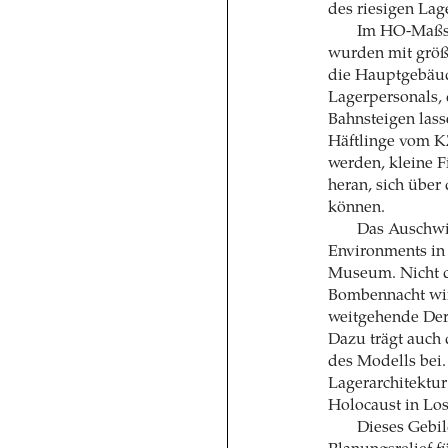
des riesigen Lag
Im HO-Maßst
wurden mit größt
die Hauptgebäud
Lagerpersonals, 
Bahnsteigen lass
Häftlinge vom K
werden, kleine F
heran, sich über
können.
Das Auschwit
Environments in
Museum. Nicht di
Bombennacht wir
weitgehende Dere
Dazu trägt auch 
des Modells bei.
Lagerarchitektur
Holocaust in Los 
Dieses Gebil