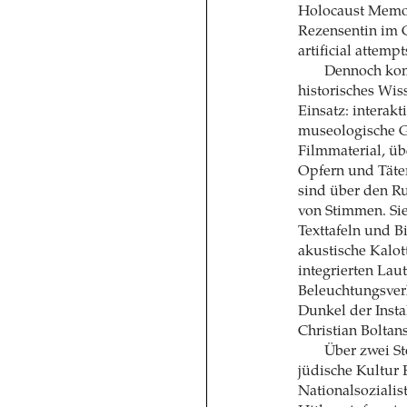
Holocaust Memor
Rezensentin im 
artificial attempt
Dennoch kom
historisches Wis
Einsatz: interak
museologische G
Filmmaterial, ü
Opfern und Täte
sind über den Ru
von Stimmen. Si
Texttafeln und B
akustische Kalot
integrierten Lau
Beleuchtungsver
Dunkel der Insta
Christian Boltans
Über zwei St
jüdische Kultur 
Nationalsozialis