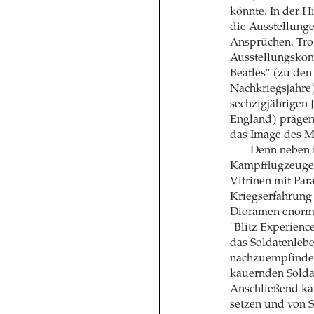
könnte. In der H
die Ausstellung
Ansprüchen. Trot
Ausstellungskon
Beatles" (zu den
Nachkriegsjahre)
sechzigjährigen
England) prägen
das Image des 
Denn neben 
Kampfflugzeugen
Vitrinen mit Par
Kriegserfahrung
Dioramen enorme
"Blitz Experienc
das Soldatenlebe
nachzuempfinde
kauernden Solda
Anschließend ka
setzen und von 