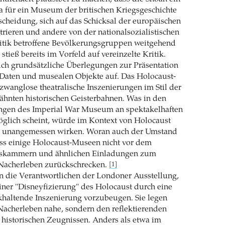
 für ein Museum der britischen Kriegsgeschichte
tscheidung, sich auf das Schicksal der europäischen
rieren und andere von der nationalsozialistischen
itik betroffene Bevölkerungsgruppen weitgehend
tieß bereits im Vorfeld auf vereinzelte Kritik.
ich grundsätzliche Überlegungen zur Präsentation
 Daten und musealen Objekte auf. Das Holocaust-
zwanglose theatralische Inszenierungen im Stil der
ähnten historischen Geisterbahnen. Was in den
ngen des Imperial War Museum an spektakelhaften
glich scheint, würde im Kontext von Holocaust
 unangemessen wirken. Woran auch der Umstand
ass einige Holocaust-Museen nicht vor dem
skammern und ähnlichen Einladungen zum
 Nacherleben zurückschrecken.
[1]
n die Verantwortlichen der Londoner Ausstellung,
ner "Disneyfizierung" des Holocaust durch eine
haltende Inszenierung vorzubeugen. Sie legen
 Nacherleben nahe, sondern den reflektierenden
historischen Zeugnissen. Anders als etwa im