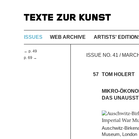
ISSUES
WEB ARCHIVE
ARTISTS' EDITION
← p. 49
ISSUE NO. 41 / MAR
p. 69 →
57
TOM HOLERT
MIKRO-ÖKONOM
DAS UNAUSST
Auschwitz-Birkenau
Museum, London