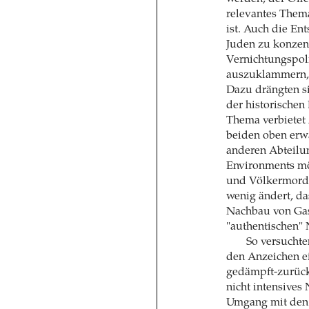
relevantes Thema
ist. Auch die En
Juden zu konzent
Vernichtungspol
auszuklammern, s
Dazu drängten s
der historischen
Thema verbietet 
beiden oben erw
anderen Abteilu
Environments mö
und Völkermord
wenig ändert, d
Nachbau von Ga
"authentischen"
So versuchte
den Anzeichen ei
gedämpft-zurück
nicht intensives
Umgang mit den 