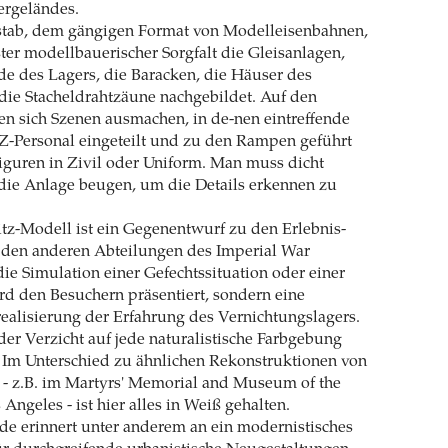
ergeländes.
ab, dem gängigen Format von Modelleisenbahnen,
er modellbauerischer Sorgfalt die Gleisanlagen,
e des Lagers, die Baracken, die Häuser des
die Stacheldrahtzäune nachgebildet. Auf den
en sich Szenen ausmachen, in de-nen eintreffende
Z-Personal eingeteilt und zu den Rampen geführt
iguren in Zivil oder Uniform. Man muss dicht
 die Anlage beugen, um die Details erkennen zu
z-Modell ist ein Gegenentwurf zu den Erlebnis-
 den anderen Abteilungen des Imperial War
e Simulation einer Gefechtssituation oder einer
d den Besuchern präsentiert, sondern eine
alisierung der Erfahrung des Vernichtungslagers.
der Verzicht auf jede naturalistische Farbgebung
 Im Unterschied zu ähnlichen Rekonstruktionen von
 - z.B. im Martyrs' Memorial and Museum of the
Angeles - ist hier alles in Weiß gehalten.
de erinnert unter anderem an ein modernistisches