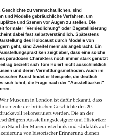
 Geschichte zu veranschaulichen, sind
en und Modelle gebräuchliche Verfahren, um
plätze und Szenen vor Augen zu stellen. Die
 formaler "Verniedlichung" oder Bagatellisierung
cheint dabei fast selbstverständlich. Spätestens
arstellung des Holocaust durch Modelle von
gern geht, sind Zweifel mehr als angebracht. Ein
Ausstellungspraktiken zeigt aber, dass eine solche
hres paradoxen Charakters noch immer stark genutzt
eitrag bezieht sich Tom Holert nicht ausschließlich
useen und deren Vermittlungsmethoden. Auch im
sischer Kunst findet er Beispiele, die deutlich
 sich lohnt, die Frage nach der "Ausstellbarkeit"
eren.
War Museum in London ist dafür bekannt, dass
elmomente der britischen Geschichte des 20.
drucksvoll rekonstruiert werden. Die an der
schäftigten Ausstellungsdesigner und Historiker
sten Stand der Museumstechnik und -didaktik auf -
nszenierung von historischer Erinnerung dienen