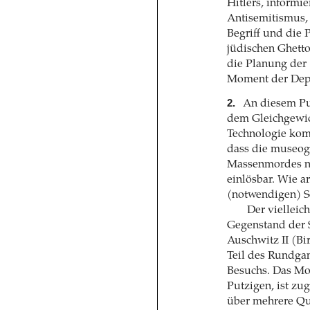
Hitlers, informi
Antisemitismus,
Begriff und die P
jüdischen Ghett
die Planung der 
Moment der Depo
2.
An diesem Pun
dem Gleichgewic
Technologie komm
dass die museogr
Massenmordes ni
einlösbar. Wie a
(notwendigen) S
Der vielleic
Gegenstand der S
Auschwitz II (Bi
Teil des Rundga
Besuchs. Das Mo
Putzigen, ist zug
über mehrere Qua