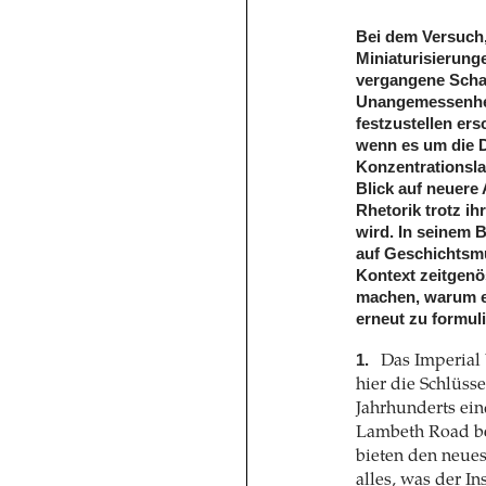
Bei dem Versuch,
Miniaturisierung
vergangene Schau
Unangemessenheit
festzustellen ers
wenn es um die D
Konzentrationsla
Blick auf neuere 
Rhetorik trotz i
wird. In seinem B
auf Geschichtsm
Kontext zeitgenös
machen, warum es
erneut zu formuli
1.
Das Imperial 
hier die Schlüss
Jahrhunderts ein
Lambeth Road be
bieten den neue
alles, was der I