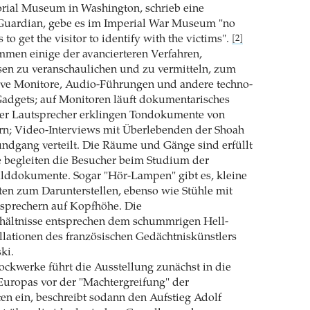
ial Museum in Washington, schrieb eine
Guardian, gebe es im Imperial War Museum "no
s to get the visitor to identify with the victims".
[2]
men einige der avancierteren Verfahren,
sen zu veranschaulichen und zu vermitteln, zum
tive Monitore, Audio-Führungen und andere techno-
adgets; auf Monitoren läuft dokumentarisches
ber Lautsprecher erklingen Tondokumente von
rn; Video-Interviews mit Überlebenden der Shoah
ndgang verteilt. Die Räume und Gänge sind erfüllt
e begleiten die Besucher beim Studium der
ilddokumente. Sogar "Hör-Lampen" gibt es, kleine
ten zum Darunterstellen, ebenso wie Stühle mit
tsprechern auf Kopfhöhe. Die
hältnisse entsprechen dem schummrigen Hell-
llationen des französischen Gedächtniskünstlers
ki.
ockwerke führt die Ausstellung zunächst in die
Europas vor der "Machtergreifung" der
ten ein, beschreibt sodann den Aufstieg Adolf