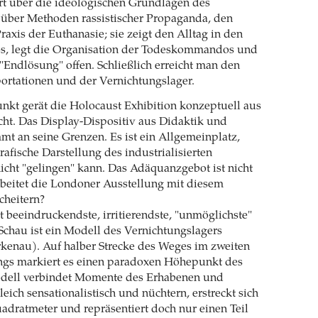
ert über die ideologischen Grundlagen des
 über Methoden rassistischer Propaganda, den
raxis der Euthanasie; sie zeigt den Alltag in den
os, legt die Organisation der Todeskommandos und
"Endlösung" offen. Schließlich erreicht man den
rtationen und der Vernichtungslager.
kt gerät die Holocaust Exhibition konzeptuell aus
ht. Das Display-Dispositiv aus Didaktik und
t an seine Grenzen. Es ist ein Allgemeinplatz,
afische Darstellung des industrialisierten
cht "gelingen" kann. Das Adäquanzgebot ist nicht
rbeitet die Londoner Ausstellung mit diesem
cheitern?
ht beeindruckendste, irritierendste, "unmöglichste"
chau ist ein Modell des Vernichtungslagers
rkenau). Auf halber Strecke des Weges im zweiten
ngs markiert es einen paradoxen Höhepunkt des
dell verbindet Momente des Erhabenen und
leich sensationalistisch und nüchtern, erstreckt sich
dratmeter und repräsentiert doch nur einen Teil