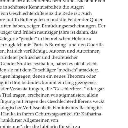
hört man oft aus studentischem Mund. Nicht nur von
e in schönster Kenntnisfreiheit die Augen
von Geschlechterdifferenz die Rede ist. Auch
ihre Judith Butler gelesen und die Felder der Queer
hritten haben, zeigen Ermüdungserscheinungen. Der
ziger und frühen neunziger Jahre ist dahin, das
Kategorie "gender" in theoretischen Höhen zu
h zugleich mit "Paris is Burning" und den Guerilla
en, hat sich verflüchtigt. Autoren und Autorinnen,
ründeter politischer und theoretischer
ender Studies festhalten, haben es nicht leicht.
n sie mit dem Totschläger "modisch" attackiert.
enigen hingegen, denen ein neues Theorem oder
äglich Brot bedeutet, kommt ein lang gezogenes
der Veranstaltungen, die "Geschlechter..." oder gar
itel tragen, erscheinen wie stigmatisiert; allein
ftigung mit Fragen der Geschlechterdifferenz weckt
ologischer Verbissenheit. Feminismus-Bashing ist
is Hanika in ihrem Geburtstagsartikel für Katharina
 Frankfurter Allgemeinen von
nismus", der die Jubilarin für sich zu