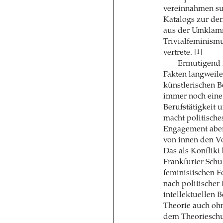
vereinnahmen su
Katalogs zur der
aus der Umklamm
Trivialfeminism
vertrete.
[1]
Ermutigend is
Fakten langweil
künstlerischen B
immer noch eine 
Berufstätigkeit 
macht politisch
Engagement aber
von innen den Vo
Das als Konflikt 
Frankfurter Schu
feministischen F
nach politischer
intellektuellen 
Theorie auch ohn
dem Theorieschub