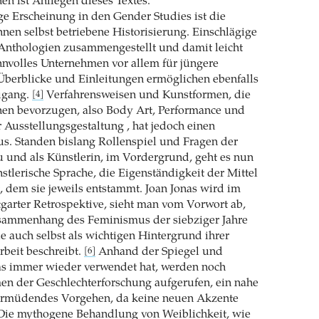
en ist Anliegen dieses Textes.
ige Erscheinung in den Gender Studies ist die
ihnen selbst betriebene Historisierung. Einschlägige
 Anthologien zusammengestellt und damit leicht
innvolles Unternehmen vor allem für jüngere
berblicke und Einleitungen ermöglichen ebenfalls
ugang.
Verfahrensweisen und Kunstformen, die
[4]
nen bevorzugen, also Body Art, Performance und
 Ausstellungsgestaltung , hat jedoch einen
s. Standen bislang Rollenspiel und Fragen der
rau und als Künstlerin, im Vordergrund, geht es nun
tlerische Sprache, die Eigenständigkeit der Mittel
 dem sie jeweils entstammt. Joan Jonas wird im
tgarter Retrospektive, sieht man vom Vorwort ab,
ammenhang des Feminismus der siebziger Jahre
ie auch selbst als wichtigen Hintergrund ihrer
rbeit beschreibt.
Anhand der Spiegel und
[6]
as immer wieder verwendet hat, werden noch
en der Geschlechterforschung aufgerufen, ein nahe
 ermüdendes Vorgehen, da keine neuen Akzente
 Die mythogene Behandlung von Weiblichkeit, wie