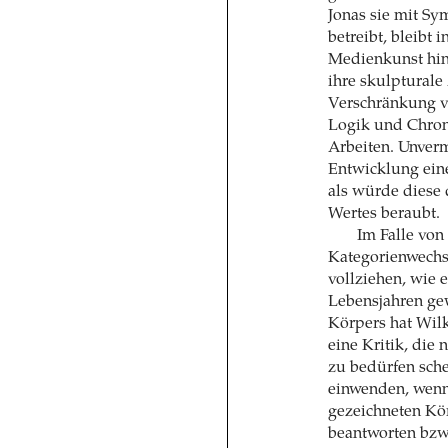
Jonas sie mit S
betreibt, bleibt 
Medienkunst hin
ihre skulpturale
Verschränkung v
Logik und Chron
Arbeiten. Unverm
Entwicklung ein
als würde diese 
Wertes beraubt.
Im Falle von 
Kategorienwechse
vollziehen, wie e
Lebensjahren ge
Körpers hat Wilke
eine Kritik, die 
zu bedürfen sche
einwenden, wenn
gezeichneten Kö
beantworten bzw.