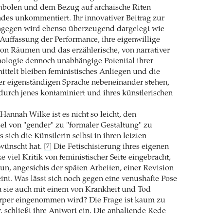
ymbolen und dem Bezug auf archaische Riten
indes unkommentiert. Ihr innovativer Beitrag zur
gegen wird ebenso überzeugend dargelegt wie
 Auffassung der Performance, ihre eigenwillige
on Räumen und das erzählerische, von narrativer
ologie dennoch unabhängige Potential ihrer
ittelt bleiben feministisches Anliegen und die
er eigenständigen Sprache nebeneinander stehen,
durch jenes kontaminiert und ihres künstlerischen
Hannah Wilke ist es nicht so leicht, den
l von "gender" zu "formaler Gestaltung" zu
s sich die Künstlerin selbst in ihren letzten
wünscht hat.
Die Fetischisierung ihres eigenen
[7]
 viel Kritik von feministischer Seite eingebracht,
nun, angesichts der späten Arbeiten, einer Revision
int. Was lässt sich noch gegen eine venushafte Pose
 sie auch mit einem von Krankheit und Tod
rper eingenommen wird? Die Frage ist kaum zu
 schließt ihre Antwort ein. Die anhaltende Rede