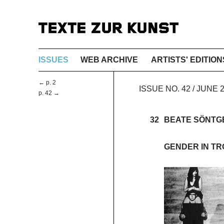
ISSUES
WEB ARCHIVE
ARTISTS' EDITION
← p. 2
ISSUE NO. 42 / JUNE
p. 42 →
32
BEATE SÖNTG
GENDER IN T