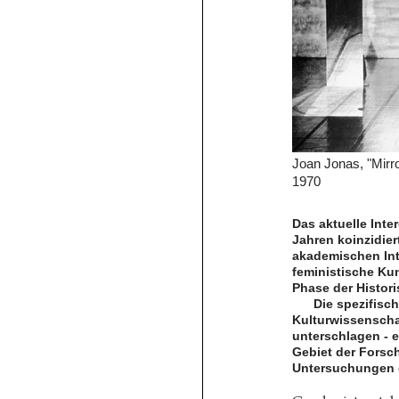
Joan Jonas, "Mirr
1970
Das aktuelle Inte
Jahren koinzidie
akademischen Int
feministische Kun
Phase der Histori
Die spezifisc
Kulturwissenscha
unterschlagen - e
Gebiet der Forsc
Untersuchungen 