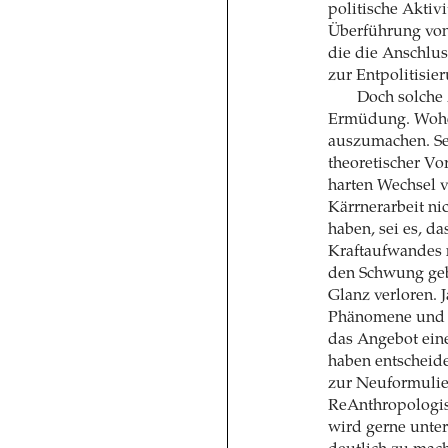
politische Aktiv
Überführung von 
die die Anschlus
zur Entpolitisie
Doch solche
Ermüdung. Woher 
auszumachen. Se
theoretischer Vor
harten Wechsel v
Kärrnerarbeit ni
haben, sei es, d
Kraftaufwandes n
den Schwung gebr
Glanz verloren. 
Phänomene und E
das Angebot ein
haben entscheid
zur Neuformulie
ReAnthropologisi
wird gerne unter