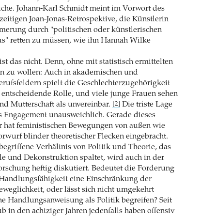
che. Johann-Karl Schmidt meint im Vorwort des
zeitigen Joan-Jonas-Retrospektive, die Künstlerin
erung durch "politischen oder künstlerischen
us" retten zu müssen, wie ihn Hannah Wilke
t das nicht. Denn, ohne mit statistisch ermittelten
en zu wollen: Auch in akademischen und
erufsfeldern spielt die Geschlechterzugehörigkeit
entscheidende Rolle, und viele junge Frauen sehen
und Mutterschaft als unvereinbar.
Die triste Lage
[2]
es Engagement unausweichlich. Gerade dieses
 hat feministischen Bewegungen von außen wie
rwurf blinder theoretischer Flecken eingebracht.
begriffene Verhältnis von Politik und Theorie, das
le und Dekonstruktion spaltet, wird auch in der
orschung heftig diskutiert. Bedeutet die Forderung
 Handlungsfähigkeit eine Einschränkung der
Beweglichkeit, oder lässt sich nicht umgekehrt
e Handlungsanweisung als Politik begreifen? Seit
 in den achtziger Jahren jedenfalls haben offensiv