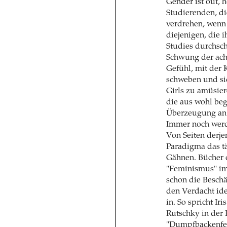
Gender ist out, 
Studierenden, di
verdrehen, wenn 
diejenigen, die 
Studies durchsc
Schwung der acht
Gefühl, mit der 
schweben und sic
Girls zu amüsier
die aus wohl beg
Überzeugung an G
Immer noch werde
Von Seiten derj
Paradigma das t
Gähnen. Bücher o
"Feminismus" im T
schon die Beschä
den Verdacht ide
in. So spricht Ir
Rutschky in der
"Dumpfbackenfemi