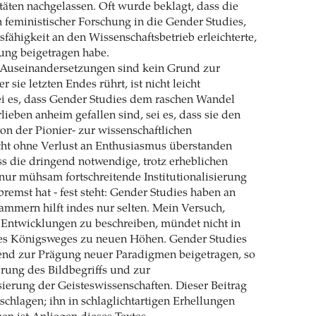
itäten nachgelassen. Oft wurde beklagt, dass die
feministischer Forschung in die Gender Studies,
sfähigkeit an den Wissenschaftsbetrieb erleichterte,
rung beigetragen habe.
 Auseinandersetzungen sind kein Grund zur
sie letzten Endes rührt, ist nicht leicht
i es, dass Gender Studies dem raschen Wandel
lieben anheim gefallen sind, sei es, dass sie den
on der Pionier- zur wissenschaftlichen
cht ohne Verlust an Enthusiasmus überstanden
ass die dringend notwendige, trotz erheblichen
ur mühsam fortschreitende Institutionalisierung
emst hat - fest steht: Gender Studies haben an
Jammern hilft indes nur selten. Mein Versuch,
ntwicklungen zu beschreiben, mündet nicht in
es Königsweges zu neuen Höhen. Gender Studies
end zur Prägung neuer Paradigmen beigetragen, so
rung des Bildbegriffs und zur
erung der Geisteswissenschaften. Dieser Beitrag
schlagen; ihn in schlaglichtartigen Erhellungen