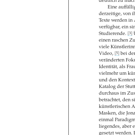
deutlich zu mach
Eine auffäll
derzeitige, von 
Texte werden in
verfügbar, ein s
Studierende.
Ü
[3]
einen raschen Z
viele Künstlerin
Video,
bei der
[5]
veränderten Foku
Identität, als F
vielmehr um küns
und den Kontext,
Katalog der Stut
durchaus im Zus
betrachtet, den s
künstlerischen A
Masken, die Jon
einmal Paradigm
liegendes, aber
gesetzt werden.