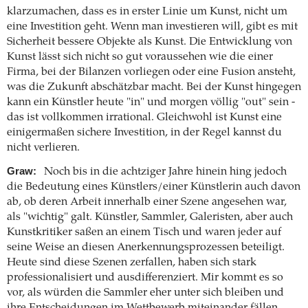
klarzumachen, dass es in erster Linie um Kunst, nicht um
eine Investition geht. Wenn man investieren will, gibt es mit
Sicherheit bessere Objekte als Kunst. Die Entwicklung von
Kunst lässt sich nicht so gut voraussehen wie die einer
Firma, bei der Bilanzen vorliegen oder eine Fusion ansteht,
was die Zukunft abschätzbar macht. Bei der Kunst hingegen
kann ein Künstler heute "in" und morgen völlig "out" sein -
das ist vollkommen irrational. Gleichwohl ist Kunst eine
einigermaßen sichere Investition, in der Regel kannst du
nicht verlieren.
Graw:
Noch bis in die achtziger Jahre hinein hing jedoch
die Bedeutung eines Künstlers/einer Künstlerin auch davon
ab, ob deren Arbeit innerhalb einer Szene angesehen war,
als "wichtig" galt. Künstler, Sammler, Galeristen, aber auch
Kunstkritiker saßen an einem Tisch und waren jeder auf
seine Weise an diesen Anerkennungsprozessen beteiligt.
Heute sind diese Szenen zerfallen, haben sich stark
professionalisiert und ausdifferenziert. Mir kommt es so
vor, als würden die Sammler eher unter sich bleiben und
ihre Entscheidungen im Wettbewerb miteinander fällen,