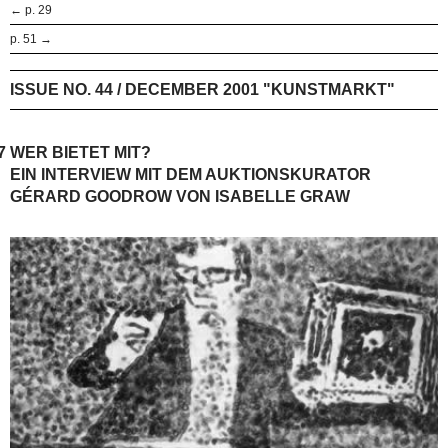
← p. 29
p. 51 →
ISSUE NO. 44 / DECEMBER 2001 "KUNSTMARKT"
7
WER BIETET MIT?
EIN INTERVIEW MIT DEM AUKTIONSKURATOR
GÉRARD GOODROW VON ISABELLE GRAW