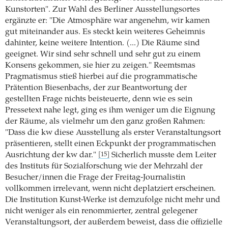
Kunstorten". Zur Wahl des Berliner Ausstellungsortes
ergänzte er: "Die Atmosphäre war angenehm, wir kamen
gut miteinander aus. Es steckt kein weiteres Geheimnis
dahinter, keine weitere Intention. (...) Die Räume sind
geeignet. Wir sind sehr schnell und sehr gut zu einem
Konsens gekommen, sie hier zu zeigen." Reemtsmas
Pragmatismus stieß hierbei auf die programmatische
Prätention Biesenbachs, der zur Beantwortung der
gestellten Frage nichts beisteuerte, denn wie es sein
Pressetext nahe legt, ging es ihm weniger um die Eignung
der Räume, als vielmehr um den ganz großen Rahmen:
"Dass die kw diese Ausstellung als erster Veranstaltungsort
präsentieren, stellt einen Eckpunkt der programmatischen
Ausrichtung der kw dar."
Sicherlich musste dem Leiter
[15]
des Instituts für Sozialforschung wie der Mehrzahl der
Besucher/innen die Frage der Freitag-Journalistin
vollkommen irrelevant, wenn nicht deplatziert erscheinen.
Die Institution Kunst-Werke ist demzufolge nicht mehr und
nicht weniger als ein renommierter, zentral gelegener
Veranstaltungsort, der außerdem beweist, dass die offizielle