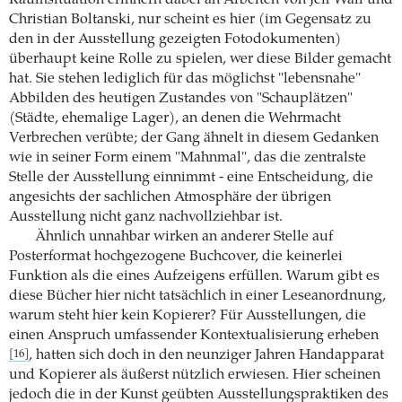
Raumsituation erinnern dabei an Arbeiten von Jeff Wall und
Christian Boltanski, nur scheint es hier (im Gegensatz zu
den in der Ausstellung gezeigten Fotodokumenten)
überhaupt keine Rolle zu spielen, wer diese Bilder gemacht
hat. Sie stehen lediglich für das möglichst "lebensnahe"
Abbilden des heutigen Zustandes von "Schauplätzen"
(Städte, ehemalige Lager), an denen die Wehrmacht
Verbrechen verübte; der Gang ähnelt in diesem Gedanken
wie in seiner Form einem "Mahnmal", das die zentralste
Stelle der Ausstellung einnimmt - eine Entscheidung, die
angesichts der sachlichen Atmosphäre der übrigen
Ausstellung nicht ganz nachvollziehbar ist.
Ähnlich unnahbar wirken an anderer Stelle auf
Posterformat hochgezogene Buchcover, die keinerlei
Funktion als die eines Aufzeigens erfüllen. Warum gibt es
diese Bücher hier nicht tatsächlich in einer Leseanordnung,
warum steht hier kein Kopierer? Für Ausstellungen, die
einen Anspruch umfassender Kontextualisierung erheben
, hatten sich doch in den neunziger Jahren Handapparat
[16]
und Kopierer als äußerst nützlich erwiesen. Hier scheinen
jedoch die in der Kunst geübten Ausstellungspraktiken des