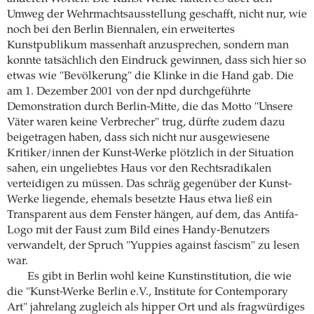
Umweg der Wehrmachtsausstellung geschafft, nicht nur, wie
noch bei den Berlin Biennalen, ein erweitertes
Kunstpublikum massenhaft anzusprechen, sondern man
konnte tatsächlich den Eindruck gewinnen, dass sich hier so
etwas wie "Bevölkerung" die Klinke in die Hand gab. Die
am 1. Dezember 2001 von der npd durchgeführte
Demonstration durch Berlin-Mitte, die das Motto "Unsere
Väter waren keine Verbrecher" trug, dürfte zudem dazu
beigetragen haben, dass sich nicht nur ausgewiesene
Kritiker/innen der Kunst-Werke plötzlich in der Situation
sahen, ein ungeliebtes Haus vor den Rechtsradikalen
verteidigen zu müssen. Das schräg gegenüber der Kunst-
Werke liegende, ehemals besetzte Haus etwa ließ ein
Transparent aus dem Fenster hängen, auf dem, das Antifa-
Logo mit der Faust zum Bild eines Handy-Benutzers
verwandelt, der Spruch "Yuppies against fascism" zu lesen
war.
Es gibt in Berlin wohl keine Kunstinstitution, die wie
die "Kunst-Werke Berlin e.V., Institute for Contemporary
Art" jahrelang zugleich als hipper Ort und als fragwürdiges