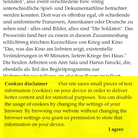
Soldaten", also zwölf verschiedene bzw. völlig
unterschiedliche Spiel- und Dokumentarfilme betrachtet
werden konnten. Dort war es offenbar egal, ob schießende
und uniformierte Franzosen, Amerikaner oder Deutsche zu
sehen sind - alles sind Bilder, alles sind "Die Soldaten". Das
Presseinfo fand hier zu einem in diesem Zusammenhang
schlichtweg törichten Kurzschluss von Krieg und Kino:
"Das, was das Kino am liebsten zeigt, existentielle
Veränderungen in 90 Minuten, liefern Kriege frei Haus."
Die beiden Arbeiten von Anri Sala und Harun Farocki, die,
ebenfalls als Teil des Begleitprogramms zur
Wehrmachtsausstellung, im gleichen Raum installiert
waren, mussten sich dabei, beiläufig hinter Stellwänden
Cookies disclaimer
Our site saves small pieces of text
versteckt, dieser Logik fügen.
information (cookies) on your device in order to deliver
better content and for statistical purposes. You can disable
the usage of cookies by changing the settings of your
browser. By browsing our website without changing the
browser settings you grant us permission to store that
information on your device.
I agree