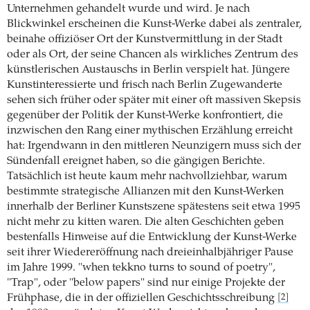
Unternehmen gehandelt wurde und wird. Je nach
Blickwinkel erscheinen die Kunst-Werke dabei als zentraler,
beinahe offiziöser Ort der Kunstvermittlung in der Stadt
oder als Ort, der seine Chancen als wirkliches Zentrum des
künstlerischen Austauschs in Berlin verspielt hat. Jüngere
Kunstinteressierte und frisch nach Berlin Zugewanderte
sehen sich früher oder später mit einer oft massiven Skepsis
gegenüber der Politik der Kunst-Werke konfrontiert, die
inzwischen den Rang einer mythischen Erzählung erreicht
hat: Irgendwann in den mittleren Neunzigern muss sich der
Sündenfall ereignet haben, so die gängigen Berichte.
Tatsächlich ist heute kaum mehr nachvollziehbar, warum
bestimmte strategische Allianzen mit den Kunst-Werken
innerhalb der Berliner Kunstszene spätestens seit etwa 1995
nicht mehr zu kitten waren. Die alten Geschichten geben
bestenfalls Hinweise auf die Entwicklung der Kunst-Werke
seit ihrer Wiedereröffnung nach dreieinhalbjähriger Pause
im Jahre 1999. "when tekkno turns to sound of poetry",
"Trap", oder "below papers" sind nur einige Projekte der
Frühphase, die in der offiziellen Geschichtsschreibung
[2]