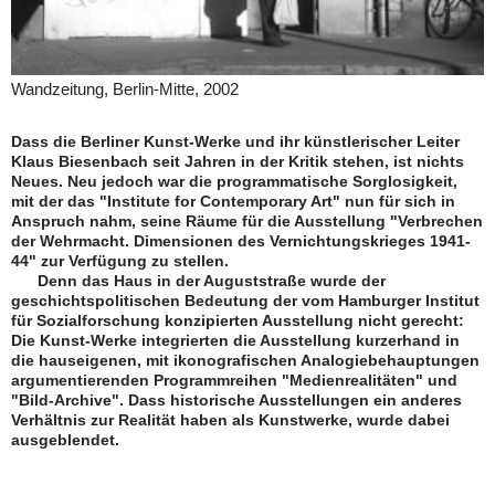
Wandzeitung, Berlin-Mitte, 2002
Dass die Berliner Kunst-Werke und ihr künstlerischer Leiter
Klaus Biesenbach seit Jahren in der Kritik stehen, ist nichts
Neues. Neu jedoch war die programmatische Sorglosigkeit,
mit der das "Institute for Contemporary Art" nun für sich in
Anspruch nahm, seine Räume für die Ausstellung "Verbrechen
der Wehrmacht. Dimensionen des Vernichtungskrieges 1941-
44" zur Verfügung zu stellen.
Denn das Haus in der Auguststraße wurde der
geschichtspolitischen Bedeutung der vom Hamburger Institut
für Sozialforschung konzipierten Ausstellung nicht gerecht:
Die Kunst-Werke integrierten die Ausstellung kurzerhand in
die hauseigenen, mit ikonografischen Analogiebehauptungen
argumentierenden Programmreihen "Medienrealitäten" und
"Bild-Archive". Dass historische Ausstellungen ein anderes
Verhältnis zur Realität haben als Kunstwerke, wurde dabei
ausgeblendet.