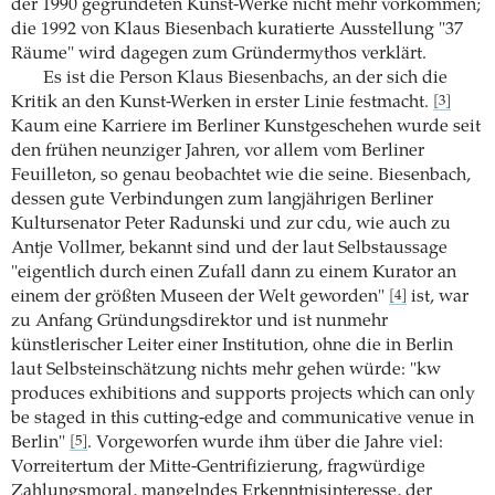
der 1990 gegründeten Kunst-Werke nicht mehr vorkommen;
die 1992 von Klaus Biesenbach kuratierte Ausstellung "37
Räume" wird dagegen zum Gründermythos verklärt.
Es ist die Person Klaus Biesenbachs, an der sich die
Kritik an den Kunst-Werken in erster Linie festmacht.
[3]
Kaum eine Karriere im Berliner Kunstgeschehen wurde seit
den frühen neunziger Jahren, vor allem vom Berliner
Feuilleton, so genau beobachtet wie die seine. Biesenbach,
dessen gute Verbindungen zum langjährigen Berliner
Kultursenator Peter Radunski und zur cdu, wie auch zu
Antje Vollmer, bekannt sind und der laut Selbstaussage
"eigentlich durch einen Zufall dann zu einem Kurator an
einem der größten Museen der Welt geworden"
ist, war
[4]
zu Anfang Gründungsdirektor und ist nunmehr
künstlerischer Leiter einer Institution, ohne die in Berlin
laut Selbsteinschätzung nichts mehr gehen würde: "kw
produces exhibitions and supports projects which can only
be staged in this cutting-edge and communicative venue in
Berlin"
. Vorgeworfen wurde ihm über die Jahre viel:
[5]
Vorreitertum der Mitte-Gentrifizierung, fragwürdige
Zahlungsmoral, mangelndes Erkenntnisinteresse, der