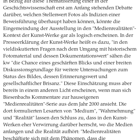
In Bezug auf diese Thematisierung einer in der
Geschichtswissenschaft erst am Anfang stehenden Debatte
darüber, welchen Stellenwert Fotos als Indizien einer
Beweisführung überhaupt haben können, könnte die
Eingemeindung der Ausstellung in den "Medienrealitäten"-
Kontext der Kunst-Werke gar als logisch erscheinen. In der
Presseerklärung der Kunst-Werke heißt es dazu, "in den
vieldiskutierten Fragen nach dem Umgang mit historischem
Fotomaterial und dessen Dokumentationswert" sähen die
kw "die Chance eines geschärften Blicks und einer breiten
Diskussionsgrundlage für weitere Untersuchungen zum
Status des Bildes, dessen Erinnerungswert und
gesellschaftlicher Brisanz." Diese Einschätzung muss aber
bereits in einem anderen Licht erscheinen, wenn man sich
Biesenbachs Kommentare zur hauseigenen
"Medienrealitäten"-Serie aus dem Jahr 2000 ansieht. Die
dort formulierten Lesarten von "Medium", "Wahrnehmung"
und "Realität" lassen den Schluss zu, dass in den Kunst-
Werken eher Verwirrung darüber herrscht, wo die Medien
anfangen und die Realität aufhört: "Medienrealitäten
beschäftigte sich mit dem Phänomen, dass die