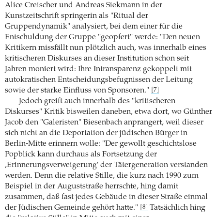
Alice Creischer und Andreas Siekmann in der
Kunstzeitschrift springerin als "Ritual der
Gruppendynamik" analysiert, bei dem einer für die
Entschuldung der Gruppe "geopfert" werde: "Den neuen
Kritikern missfällt nun plötzlich auch, was innerhalb eines
kritischeren Diskurses an dieser Institution schon seit
Jahren moniert wird: Ihre Intransparenz gekoppelt mit
autokratischen Entscheidungsbefugnissen der Leitung
sowie der starke Einfluss von Sponsoren."
[7]
Jedoch greift auch innerhalb des "kritischeren
Diskurses" Kritik bisweilen daneben, etwa dort, wo Günther
Jacob den "Galeristen" Biesenbach anprangert, weil dieser
sich nicht an die Deportation der jüdischen Bürger in
Berlin-Mitte erinnern wolle: "Der gewollt geschichtslose
Popblick kann durchaus als Fortsetzung der
‚Erinnerungsverweigerung' der Tätergeneration verstanden
werden. Denn die relative Stille, die kurz nach 1990 zum
Beispiel in der Auguststraße herrschte, hing damit
zusammen, daß fast jedes Gebäude in dieser Straße einmal
der Jüdischen Gemeinde gehört hatte."
Tatsächlich hing
[8]