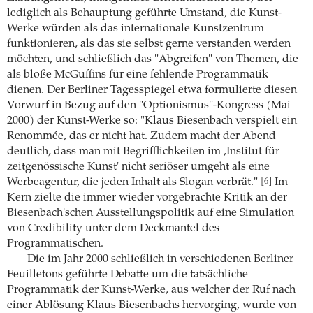
lediglich als Behauptung geführte Umstand, die Kunst-
Werke würden als das internationale Kunstzentrum
funktionieren, als das sie selbst gerne verstanden werden
möchten, und schließlich das "Abgreifen" von Themen, die
als bloße McGuffins für eine fehlende Programmatik
dienen. Der Berliner Tagesspiegel etwa formulierte diesen
Vorwurf in Bezug auf den "Optionismus"-Kongress (Mai
2000) der Kunst-Werke so: "Klaus Biesenbach verspielt ein
Renommée, das er nicht hat. Zudem macht der Abend
deutlich, dass man mit Begrifflichkeiten im ‚Institut für
zeitgenössische Kunst' nicht seriöser umgeht als eine
Werbeagentur, die jeden Inhalt als Slogan verbrät."
Im
[6]
Kern zielte die immer wieder vorgebrachte Kritik an der
Biesenbach'schen Ausstellungspolitik auf eine Simulation
von Credibility unter dem Deckmantel des
Programmatischen.
Die im Jahr 2000 schließlich in verschiedenen Berliner
Feuilletons geführte Debatte um die tatsächliche
Programmatik der Kunst-Werke, aus welcher der Ruf nach
einer Ablösung Klaus Biesenbachs hervorging, wurde von