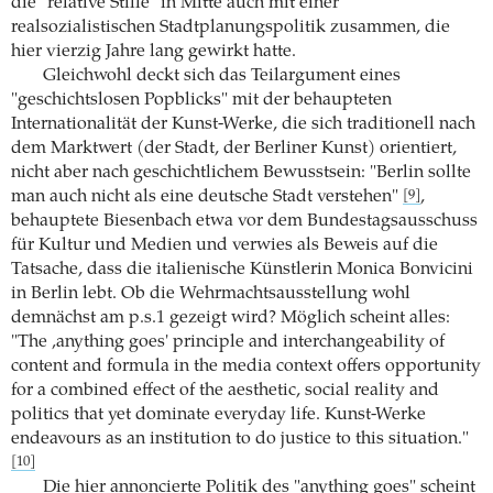
die "relative Stille" in Mitte auch mit einer
realsozialistischen Stadtplanungspolitik zusammen, die
hier vierzig Jahre lang gewirkt hatte.
Gleichwohl deckt sich das Teilargument eines
"geschichtslosen Popblicks" mit der behaupteten
Internationalität der Kunst-Werke, die sich traditionell nach
dem Marktwert (der Stadt, der Berliner Kunst) orientiert,
nicht aber nach geschichtlichem Bewusstsein: "Berlin sollte
man auch nicht als eine deutsche Stadt verstehen"
,
[9]
behauptete Biesenbach etwa vor dem Bundestagsausschuss
für Kultur und Medien und verwies als Beweis auf die
Tatsache, dass die italienische Künstlerin Monica Bonvicini
in Berlin lebt. Ob die Wehrmachtsausstellung wohl
demnächst am p.s.1 gezeigt wird? Möglich scheint alles:
"The ‚anything goes' principle and interchangeability of
content and formula in the media context offers opportunity
for a combined effect of the aesthetic, social reality and
politics that yet dominate everyday life. Kunst-Werke
endeavours as an institution to do justice to this situation."
[10]
Die hier annoncierte Politik des "anything goes" scheint