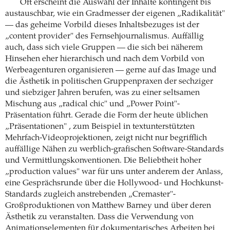
Oft erscheint die Auswahl der Inhalte kontingent bis
austauschbar, wie ein Gradmesser der eigenen „Radikalität"
— das geheime Vorbild dieses Inhaltsbezuges ist der
„content provider" des Fernsehjournalismus. Auffällig
auch, dass sich viele Gruppen — die sich bei näherem
Hinsehen eher hierarchisch und nach dem Vorbild von
Werbeagenturen organisieren — gerne auf das Image und
die Ästhetik in politischen Gruppenpraxen der sechziger
und siebziger Jahren berufen, was zu einer seltsamen
Mischung aus „radical chic" und „Power Point"-
Präsentation führt. Gerade die Form der heute üblichen
„Präsentationen" , zum Beispiel in textunterstützten
Mehrfach-Videoprojektionen, zeigt nicht nur begrifflich
auffällige Nähen zu werblich-grafischen Software-Standards
und Vermittlungskonventionen. Die Beliebtheit hoher
„production values" war für uns unter anderem der Anlass,
eine Gesprächsrunde über die Hollywood- und Hochkunst-
Standards zugleich anstrebenden „Cremaster"-
Großproduktionen von Matthew Barney und über deren
Ästhetik zu veranstalten. Dass die Verwendung von
Animationselementen für dokumentarisches Arbeiten bei