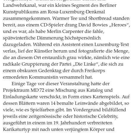
Landwehrkanal, war ein kleines Segment des Berliner
Kunstpublikums am Rosa-Luxemburg-Denkmal
zusammengekommen. Warmer Tee und Shortbread standen
bereit, aus einem CD-Spieler drang David Bowies „Heroes“,
und es war, als habe Merlin Carpenter die fahle,
spätwinterliche Dämmerung höchstpersönlich
dazugeladen. Während ein Assistent einen Luxemburg-Text
verlas, lief der Künstler herum und fotografierte die Menge,
die an diesem Ort erstaunlich grau wirkte, nämlich wie eine
radikale Gruppierung der Partei „Die Linke“, die sich zu
einem obskuren Gedenktag der durch Freikorps
ermordeten Kommunistin versammelt hat.
Einige Tage vor dieser Veranstaltung hatte der
Projektraum MD 72 eine Mischung aus Katalog und
Einladungskarte verschickt, in Form eines Kartenspiels. Auf
dessen Blättern waren 14 bemalte Leinwände abgebildet, so
viele, wie es Spielfarben gibt. Im Vordergrund bildfüllend
jeweils eine zeitgenössische oder historische Celebrity,
ausgeführt in einem im 19. Jahrhundert verbreiteten
Karikaturtyp mit nach unten verjüngtem Körper und