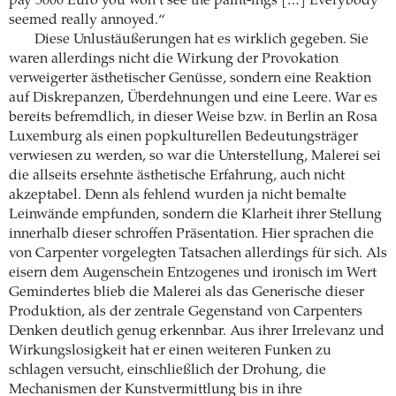
pay 5000 Euro you won’t see the paint-ings […] Everybody
seemed really annoyed.“
Diese Unlustäußerungen hat es wirklich gegeben. Sie
waren allerdings nicht die Wirkung der Provokation
verweigerter ästhetischer Genüsse, sondern eine Reaktion
auf Diskrepanzen, Überdehnungen und eine Leere. War es
bereits befremdlich, in dieser Weise bzw. in Berlin an Rosa
Luxemburg als einen popkulturellen Bedeutungsträger
verwiesen zu werden, so war die Unterstellung, Malerei sei
die allseits ersehnte ästhetische Erfahrung, auch nicht
akzeptabel. Denn als fehlend wurden ja nicht bemalte
Leinwände empfunden, sondern die Klarheit ihrer Stellung
innerhalb dieser schroffen Präsentation. Hier sprachen die
von Carpenter vorgelegten Tatsachen allerdings für sich. Als
eisern dem Augenschein Entzogenes und ironisch im Wert
Gemindertes blieb die Malerei als das Generische dieser
Produktion, als der zentrale Gegenstand von Carpenters
Denken deutlich genug erkennbar. Aus ihrer Irrelevanz und
Wirkungslosigkeit hat er einen weiteren Funken zu
schlagen versucht, einschließlich der Drohung, die
Mechanismen der Kunstvermittlung bis in ihre