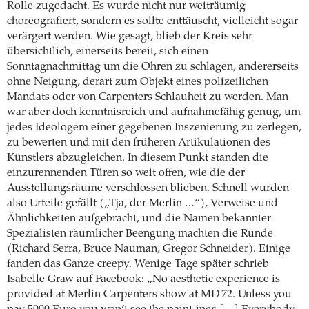
Rolle zugedacht. Es wurde nicht nur weiträumig
choreografiert, sondern es sollte enttäuscht, vielleicht sogar
verärgert werden. Wie gesagt, blieb der Kreis sehr
übersichtlich, einerseits bereit, sich einen
Sonntagnachmittag um die Ohren zu schlagen, andererseits
ohne Neigung, derart zum Objekt eines polizeilichen
Mandats oder von Carpenters Schlauheit zu werden. Man
war aber doch kenntnisreich und aufnahmefähig genug, um
jedes Ideologem einer gegebenen Inszenierung zu zerlegen,
zu bewerten und mit den früheren Artikulationen des
Künstlers abzugleichen. In diesem Punkt standen die
einzurennenden Türen so weit offen, wie die der
Ausstellungsräume verschlossen blieben. Schnell wurden
also Urteile gefällt („Tja, der Merlin …“), Verweise und
Ähnlichkeiten aufgebracht, und die Namen bekannter
Spezialisten räumlicher Beengung machten die Runde
(Richard Serra, Bruce Nauman, Gregor Schneider). Einige
fanden das Ganze creepy. Wenige Tage später schrieb
Isabelle Graw auf Facebook: „No aesthetic experience is
provided at Merlin Carpenters show at MD 72. Unless you