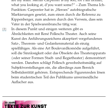
are my team. Merlin Carpenter is my son, for I am Britain,
what you looking at, d’you want some?“ – Zum Thema Ich-
Funktion: Carpenter hat in „Heroes“ autobiografische
Markierungen gesetzt, zum einen durch die Referenz zu
Kippenberger, zum anderen durch den Verweis, dass sein
Vater in der Spielwarenbranche tätig war.
In diesem Punkt und einigen weiteren gibt es
[2]
Ähnlichkeiten mit René Polleschs Theater. Auch seine
Kunst des Anführungszeichens akzeptiert vorgefundenes
Satz-, Theorem- und Gedankenmaterial als einzig
spielfähiges. Als eine Art Boulevardkomödie aufgeführt,
soll die Sinnlosigkeit oder das Obsolete des Theaterapparats
(oder seiner Formen Stadt- und Regietheater) demonstriert
werden. Daneben schlägt Pollesch gewohnheitsmäßig auf
Subjektvorstellungen ein, die allerdings zum Bereich
Selbstidentität gehören. Entsprechende Figurenreden lösen
beim studentischen Teil des Publikums unvermeidliche
Auflacher aus.