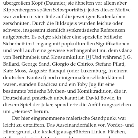
übergroßem Kopf (Daumier; sie ähnelten vor allem aber
Kippenbergers späten Selbstporträts); jedes dieser Motive
war zudem in vier Teile auf die jeweiligen Kartenfarben
zerschnitten. Durch die Bildsujets wurden leichte oder
schwere, insgesamt ziemlich synkretistische Referenzen
aufgebracht. Es zeigte sich hier eine spezielle britische
Sicherheit im Umgang mit popkulturellen Signifikationen
und wohl auch eine gewisse Verhangenheit mit dem Glanz
von Berühmtheit und Konsumkultur.
Und während J. G.
[1]
Ballard, George Sand, Giorgio de Chirico, Stefano Pilati,
Kate Moss, Auguste Blanqui (oder Luxemburg, in einem
deutschen Kontext) noch einigermaßen selbsterklärend
waren, standen Boadicea und ein Toby Jug für eine
bestimmte britische Mythen- und Komiktradition, die in
Deutschland praktisch unbekannt ist. David Bowie, in
diesem Spiel der Joker, spendierte die Anführungszeichen
um „Heroes“ herum.
Der hier eingenommene malerische Standpunkt war
leicht zu entziffern. Das Auseinanderfallen von Vorder- und
Hintergrund, die krakelig ausgeführten Linien, Flächen,