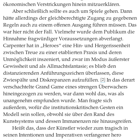
ökonomischen Verstrickungen hinein mitzuerklären.
Aber schließlich sollte es auch um Spiele gehen. Dann
hätte allerdings der gleichberechtigte Zugang zu gegebenen
Regeln auch zu einem offenen Ausgang führen müssen. Das
war hier nicht der Fall. Vielmehr wurde dem Publikum die
Hinnahme fragwürdiger Voraussetzungen abverlangt.
Carpenter hat in „Heroes“ eine Hin- und Hergerissenheit
zwischen Treue zu einer etablierten Praxis und deren
Unmöglichkeit inszeniert, und zwar im Modus äußerster
Gewissheit und als Allmachtsfantasie; es blieb den
distanzierenden Anführungszeichen überlassen, diese
Zwiespälte und Diskrepanzen aufzufüllen.
In das derart
[2]
verschachtelte Grand Game eines strengen Überwachers
hineingezogen zu werden, war dann wohl das, was als
unangenehm empfunden wurde. Man fragte sich
außerdem, wofür die institutionskritischen Gesten ein
Modell sein sollen, obwohl sie über den Rand des
Kunstsystems und dessen Immanenzen nie hinausgreifen.
Heißt das, dass der Künstler wieder zum tragisch in
seinen Intentionen und Imperativen verfangener hero