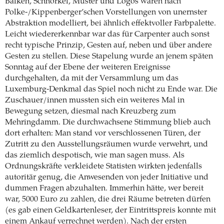
Balken, Schnörkel, Muster und Logos waren nach
Polke-/Kippenberger’schen Vorstellungen von unernster
Abstraktion modelliert, bei ähnlich effektvoller Farbpalette.
Leicht wiedererkennbar war das für Carpenter auch sonst
recht typische Prinzip, Gesten auf, neben und über andere
Gesten zu stellen. Diese Stapelung wurde an jenem späten
Sonntag auf der Ebene der weiteren Ereignisse
durchgehalten, da mit der Versammlung um das
Luxemburg-Denkmal das Spiel noch nicht zu Ende war. Die
Zuschauer/innen mussten sich ein weiteres Mal in
Bewegung setzen, diesmal nach Kreuzberg zum
Mehringdamm. Die durchwachsene Stimmung blieb auch
dort erhalten: Man stand vor verschlossenen Türen, der
Zutritt zu den Ausstellungsräumen wurde verwehrt, und
das ziemlich despotisch, wie man sagen muss. Als
Ordnungskräfte verkleidete Statisten wirkten jedenfalls
autoritär genug, die Anwesenden von jeder Initiative und
dummen Fragen abzuhalten. Immerhin hätte, wer bereit
war, 5000 Euro zu zahlen, die drei Räume betreten dürfen
(es gab einen Geldkartenleser, der Eintrittspreis konnte mit
einem Ankauf verrechnet werden). Nach der ersten