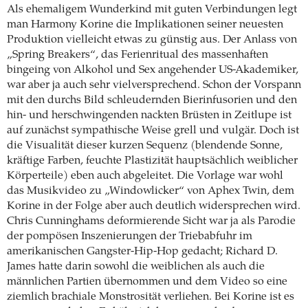
Als ehemaligem Wunderkind mit guten Verbindungen legt
man Harmony Korine die Implikationen seiner neuesten
Produktion vielleicht etwas zu günstig aus. Der Anlass von
„Spring Breakers“, das Ferienritual des massenhaften
bingeing von Alkohol und Sex angehender US-Akademiker,
war aber ja auch sehr vielversprechend. Schon der Vorspann
mit den durchs Bild schleudernden Bierinfusorien und den
hin- und herschwingenden nackten Brüsten in Zeitlupe ist
auf zunächst sympathische Weise grell und vulgär. Doch ist
die Visualität dieser kurzen Sequenz (blendende Sonne,
kräftige Farben, feuchte Plastizität hauptsächlich weiblicher
Körperteile) eben auch abgeleitet. Die Vorlage war wohl
das Musikvideo zu „Windowlicker“ von Aphex Twin, dem
Korine in der Folge aber auch deutlich widersprechen wird.
Chris Cunninghams deformierende Sicht war ja als Parodie
der pompösen Inszenierungen der Triebabfuhr im
amerikanischen Gangster-Hip-Hop gedacht; Richard D.
James hatte darin sowohl die weiblichen als auch die
männlichen Partien übernommen und dem Video so eine
ziemlich brachiale Monstrosität verliehen. Bei Korine ist es