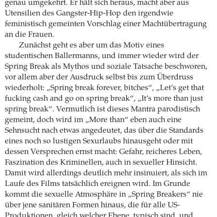
genau umgekehrt. Er hält sich heraus, macht aber aus
Utensilien des Gangster-Hip-Hop den irgendwie
feministisch gemeinten Vorschlag einer Machtübertragung
an die Frauen.
Zunächst geht es aber um das Motiv eines
studentischen Ballermanns, und immer wieder wird der
Spring Break als Mythos und soziale Tatsache beschworen,
vor allem aber der Ausdruck selbst bis zum Überdruss
wiederholt: „Spring break forever, bitches“, „Let’s get that
fucking cash and go on spring break“, „It’s more than just
spring break“. Vermutlich ist dieses Mantra parodistisch
gemeint, doch wird im „More than“ eben auch eine
Sehnsucht nach etwas angedeutet, das über die Standards
eines noch so lustigen Sexurlaubs hinausgeht oder mit
dessen Versprechen ernst macht: Gefahr, reicheres Leben,
Faszination des Kriminellen, auch in sexueller Hinsicht.
Damit wird allerdings deutlich mehr insinuiert, als sich im
Laufe des Films tatsächlich ereignen wird. Im Grunde
kommt die sexuelle Atmosphäre in „Spring Breakers“ nie
über jene sanitären Formen hinaus, die für alle US-
Produktionen, gleich welcher Ebene, typisch sind, und