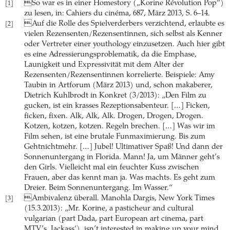
So war es in einer Homestory („Korine Révolution Pop“)
[1]
zu lesen, in: Cahiers du cinéma, 687, März 2013, S. 6–14.
Auf die Rolle des Spielverderbers verzichtend, erlaubte es
[2]
vielen Rezensenten/Rezensentinnen, sich selbst als Kenner
oder Vertreter einer youthology einzusetzen. Auch hier gibt
es eine Adressierungsproblematik, da die Emphase,
Launigkeit und Expressivität mit dem Alter der
Rezensenten/Rezensentinnen korrelierte. Beispiele: Amy
Taubin in Artforum (März 2013) und, schon makaberer,
Dietrich Kuhlbrodt in Konkret (3/2013): „Den Film zu
gucken, ist ein krasses Rezeptionsabenteur. […] Ficken,
ficken, fixen. Alk, Alk, Alk. Drogen, Drogen, Drogen.
Kotzen, kotzen, kotzen. Regeln brechen. […] Was wir im
Film sehen, ist eine brutale Funmaximierung. Bis zum
Gehtnichtmehr. […] Jubel! Ultimativer Spaß! Und dann der
Sonnenuntergang in Florida. Mann! Ja, um Männer geht’s
den Girls. Vielleicht mal ein feuchter Kuss zwischen
Frauen, aber das kennt man ja. Was machts. Es geht zum
Dreier. Beim Sonnenuntergang. Im Wasser.“
Ambivalenz überall. Manohla Dargis, New York Times
[3]
(15.3.2013): „Mr. Korine, a pasticheur and cultural
vulgarian (part Dada, part European art cinema, part
MTV’s ,Jackass‘), isn’t interested in making up your mind