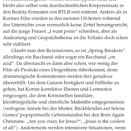
bleibt also selbst vom durchschnittlichen Körpereinsatz in
den Reality-Formaten von RTLII weit entfernt. Anders als in
Korines Film würden in den meisten US-Serien während
des Unterrichts zwar vermutlich keine Zettel herumgereicht,
auf die junge Frauen „I want penis“ schreiben, aber als
Andeutung und Gesprächsthema ist die Fellatio doch schon
sehr etabliert.
Glaubt man den Rezensionen, so ist „Spring Breakers“
allerdings ein Bacchanal oder sogar ein Bacchanal „on
acid“. Da überrascht es dann aber schon, wie wenig der
Film als Produkt eines Drogenhirns rüberkommt, denn
dramaturgische Konventionen werden hier geradezu
übererfüllt. Um dem Ganzen Festigkeit und Fallhöhe zu
geben, hat Korine korrektive Ebenen und Leitmotive
eingezogen, die dem Kriminellen familiäre,
kleinbürgerliche und christliche Maßstäbe entgegensetzen
(verlogene Anrufe bei der Mutter, Rückblenden auf Selena
Gomez’ popspirituelle Gebetsstunden bei den Born Again
Christians: „Are you crazy for Jesus?“, „Jesus is the coolest
of all“). Andererseits werden intensivere Situationen, wenn