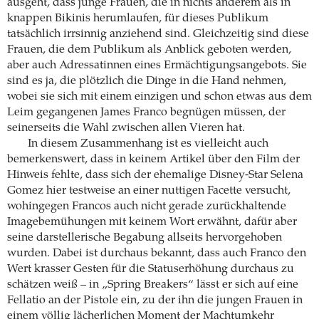
ausgeht, dass junge Frauen, die in nichts anderem als in
knappen Bikinis herumlaufen, für dieses Publikum
tatsächlich irrsinnig anziehend sind. Gleichzeitig sind diese
Frauen, die dem Publikum als Anblick geboten werden,
aber auch Adressatinnen eines Ermächtigungsangebots. Sie
sind es ja, die plötzlich die Dinge in die Hand nehmen,
wobei sie sich mit einem einzigen und schon etwas aus dem
Leim gegangenen James Franco begnügen müssen, der
seinerseits die Wahl zwischen allen Vieren hat.
In diesem Zusammenhang ist es vielleicht auch
bemerkenswert, dass in keinem Artikel über den Film der
Hinweis fehlte, dass sich der ehemalige Disney-Star Selena
Gomez hier testweise an einer nuttigen Facette versucht,
wohingegen Francos auch nicht gerade zurückhaltende
Imagebemühungen mit keinem Wort erwähnt, dafür aber
seine darstellerische Begabung allseits hervorgehoben
wurden. Dabei ist durchaus bekannt, dass auch Franco den
Wert krasser Gesten für die Statuserhöhung durchaus zu
schätzen weiß – in „Spring Breakers“ lässt er sich auf eine
Fellatio an der Pistole ein, zu der ihn die jungen Frauen in
einem völlig lächerlichen Moment der Machtumkehr