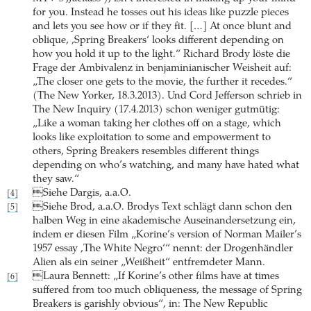
for you. Instead he tosses out his ideas like puzzle pieces
and lets you see how or if they fit. […] At once blunt and
oblique, ,Spring Breakers‘ looks different depending on
how you hold it up to the light.“ Richard Brody löste die
Frage der Ambivalenz in benjaminianischer Weisheit auf:
„The closer one gets to the movie, the further it recedes.“
(The New Yorker, 18.3.2013). Und Cord Jefferson schrieb in
The New Inquiry (17.4.2013) schon weniger gutmütig:
„Like a woman taking her clothes off on a stage, which
looks like exploitation to some and empowerment to
others, Spring Breakers resembles different things
depending on who’s watching, and many have hated what
they saw.“
Siehe Dargis, a.a.O.
[4]
Siehe Brod, a.a.O. Brodys Text schlägt dann schon den
[5]
halben Weg in eine akademische Auseinandersetzung ein,
indem er diesen Film „Korine’s version of Norman Mailer’s
1957 essay ‚The White Negro‘“ nennt: der Drogenhändler
Alien als ein seiner „Weißheit“ entfremdeter Mann.
Laura Bennett: „If Korine’s other films have at times
[6]
suffered from too much obliqueness, the message of Spring
Breakers is garishly obvious“, in: The New Republic