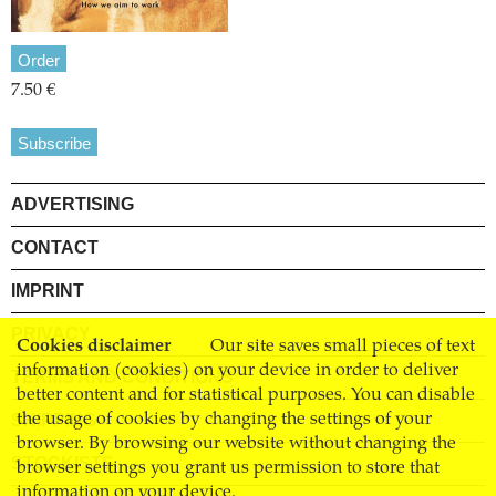
Order
7.50 €
Subscribe
ADVERTISING
CONTACT
IMPRINT
PRIVACY
Cookies disclaimer
Our site saves small pieces of text
information (cookies) on your device in order to deliver
TERMS AND CONDITIONS
better content and for statistical purposes. You can disable
SHIPPING
the usage of cookies by changing the settings of your
browser. By browsing our website without changing the
STOCKISTS
browser settings you grant us permission to store that
information on your device.