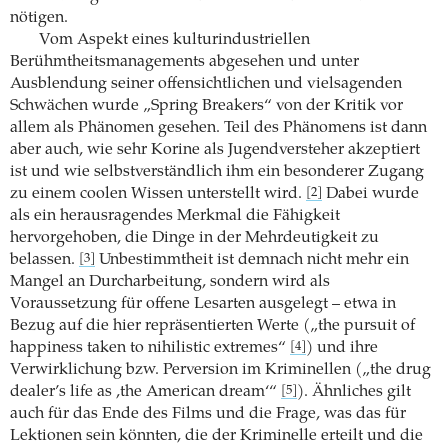
nötigen.
Vom Aspekt eines kulturindustriellen
Berühmtheitsmanagements abgesehen und unter
Ausblendung seiner offensichtlichen und vielsagenden
Schwächen wurde „Spring Breakers“ von der Kritik vor
allem als Phänomen gesehen. Teil des Phänomens ist dann
aber auch, wie sehr Korine als Jugendversteher akzeptiert
ist und wie selbstverständlich ihm ein besonderer Zugang
zu einem coolen Wissen unterstellt wird.
Dabei wurde
[2]
als ein herausragendes Merkmal die Fähigkeit
hervorgehoben, die Dinge in der Mehrdeutigkeit zu
belassen.
Unbestimmtheit ist demnach nicht mehr ein
[3]
Mangel an Durcharbeitung, sondern wird als
Voraussetzung für offene Lesarten ausgelegt – etwa in
Bezug auf die hier repräsentierten Werte („the pursuit of
happiness taken to nihilistic extremes“
) und ihre
[4]
Verwirklichung bzw. Perversion im Kriminellen („the drug
dealer’s life as ,the American dream‘“
). Ähnliches gilt
[5]
auch für das Ende des Films und die Frage, was das für
Lektionen sein könnten, die der Kriminelle erteilt und die