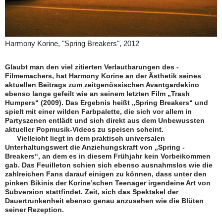
Harmony Korine, "Spring Breakers", 2012
Glaubt man den viel zitierten Verlautbarungen des ­
Filmemachers, hat Harmony Korine an der Ästhetik seines
aktuellen Beitrags zum zeitgenössischen Avant­gardekino
ebenso lange gefeilt wie an seinem letzten Film „Trash
Humpers“ (2009). Das Ergebnis heißt „Spring Breakers“ und
spielt mit einer wilden Farb­palette, die sich vor allem in
Partyszenen entlädt und sich direkt aus dem Unbewussten
aktueller Popmusik-Videos zu speisen scheint.
Vielleicht liegt in dem praktisch universalen
Unterhaltungswert die Anziehungskraft von „Spring ­
Breakers“, an dem es in diesem Frühjahr kein Vorbeikommen
gab. Das Feuilleton schien sich ebenso ausnahmslos wie die
zahlreichen Fans darauf einigen zu können, dass unter den
pinken Bikinis der Korine’schen Teenager irgendeine Art von
Subversion stattfindet. Zeit, sich das Spektakel der
Dauertrunkenheit ebenso genau anzusehen wie die Blüten
seiner Rezeption.