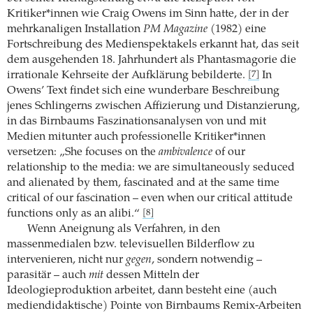
Kritiker*innen wie Craig Owens im Sinn hatte, der in der
mehrkanaligen Installation
PM Magazine
(1982) eine
Fortschreibung des Medienspektakels erkannt hat, das seit
dem ausgehenden 18. Jahrhundert als Phantasmagorie die
irrationale Kehrseite der Aufklärung bebilderte.
In
[7]
Owens’ Text findet sich eine wunderbare Beschreibung
jenes Schlingerns zwischen Affizierung und Distanzierung,
in das Birnbaums Faszinationsanalysen von und mit
Medien mitunter auch professionelle Kritiker*innen
versetzen: „She focuses on the
ambivalence
of our
relationship to the media: we are simultaneously seduced
and alienated by them, fascinated and at the same time
critical of our fascination – even when our critical attitude
functions only as an alibi.“
[8]
Wenn Aneignung als Verfahren, in den
massenmedialen bzw. televisuellen Bilderflow zu
intervenieren, nicht nur
gegen
, sondern notwendig –
parasitär – auch
mit
dessen Mitteln der
Ideologieproduktion arbeitet, dann besteht eine (auch
mediendidaktische) Pointe von Birnbaums Remix-Arbeiten