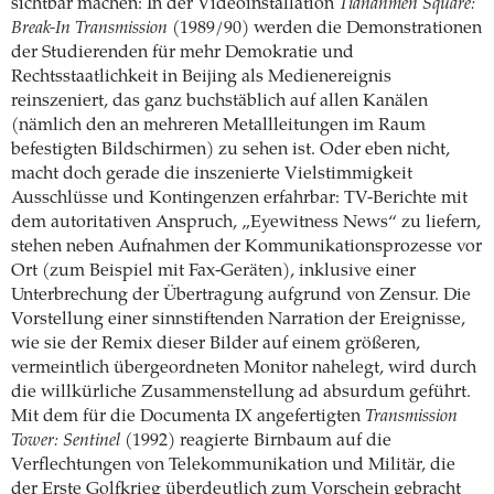
sichtbar machen: In der Videoinstallation
Tiananmen Square:
Break-In Transmission
(1989/90) werden die Demonstrationen
der Studierenden für mehr Demokratie und
Rechtsstaatlichkeit in Beijing als Medienereignis
reinszeniert, das ganz buchstäblich auf allen Kanälen
(nämlich den an mehreren Metallleitungen im Raum
befestigten Bildschirmen) zu sehen ist. Oder eben nicht,
macht doch gerade die inszenierte Vielstimmigkeit
Ausschlüsse und Kontingenzen erfahrbar: TV-Berichte mit
dem autoritativen Anspruch, „Eyewitness News“ zu liefern,
stehen neben Aufnahmen der Kommunikationsprozesse vor
Ort (zum Beispiel mit Fax-Geräten), inklusive einer
Unterbrechung der Übertragung aufgrund von Zensur. Die
Vorstellung einer sinnstiftenden Narration der Ereignisse,
wie sie der Remix dieser Bilder auf einem größeren,
vermeintlich übergeordneten Monitor nahelegt, wird durch
die willkürliche Zusammenstellung ad absurdum geführt.
Mit dem für die Documenta IX angefertigten
Transmission
Tower: Sentinel
(1992) reagierte Birnbaum auf die
Verflechtungen von Telekommunikation und Militär, die
der Erste Golfkrieg überdeutlich zum Vorschein gebracht