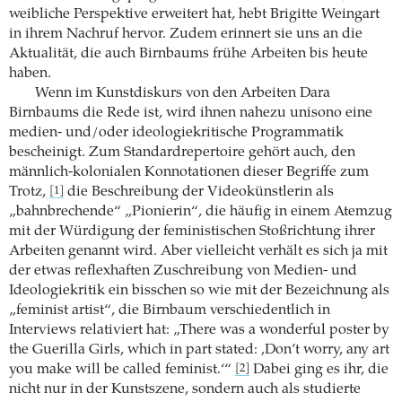
weibliche Perspektive erweitert hat, hebt Brigitte Weingart
in ihrem Nachruf hervor. Zudem erinnert sie uns an die
Aktualität, die auch Birnbaums frühe Arbeiten bis heute
haben.
Wenn im Kunstdiskurs von den Arbeiten Dara
Birnbaums die Rede ist, wird ihnen nahezu unisono eine
medien- und/oder ideologiekritische Programmatik
bescheinigt. Zum Standardrepertoire gehört auch, den
männlich-kolonialen Konnotationen dieser Begriffe zum
Trotz,
die Beschreibung der Videokünstlerin als
[1]
„bahnbrechende“ „Pionierin“, die häufig in einem Atemzug
mit der Würdigung der feministischen Stoßrichtung ihrer
Arbeiten genannt wird. Aber vielleicht verhält es sich ja mit
der etwas reflexhaften Zuschreibung von Medien- und
Ideologiekritik ein bisschen so wie mit der Bezeichnung als
„feminist artist“, die Birnbaum verschiedentlich in
Interviews relativiert hat: „There was a wonderful poster by
the Guerilla Girls, which in part stated: ‚Don’t worry, any art
you make will be called feminist.‘“
Dabei ging es ihr, die
[2]
nicht nur in der Kunstszene, sondern auch als studierte