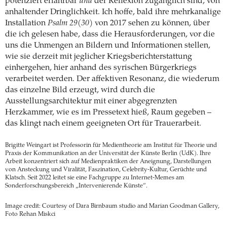
potenziert erfahrbar
und
der Reflexion zugänglich sind, von
anhaltender Dringlichkeit. Ich hoffe, bald ihre mehrkanalige
Installation
Psalm 29(30)
von 2017 sehen zu können, über
die ich gelesen habe, dass die Herausforderungen, vor die
uns die Unmengen an Bildern und Informationen stellen,
wie sie derzeit mit jeglicher Kriegsberichterstattung
einhergehen, hier anhand des syrischen Bürgerkriegs
verarbeitet werden. Der affektiven Resonanz, die wiederum
das einzelne Bild erzeugt, wird durch die
Ausstellungsarchitektur mit einer abgegrenzten
Herzkammer, wie es im Pressetext hieß, Raum gegeben –
das klingt nach einem geeigneten Ort für Trauerarbeit.
Brigitte Weingart ist Professorin für Medientheorie am Institut für Theorie und
Praxis der Kommunikation an der Universität der Künste Berlin (UdK). Ihre
Arbeit konzentriert sich auf Medienpraktiken der Aneignung, Darstellungen
von Ansteckung und Viralität, Faszination, Celebrity-Kultur, Gerüchte und
Klatsch. Seit 2022 leitet sie eine Fachgruppe zu Internet-Memes am
Sonderforschungsbereich „Intervenierende Künste“.
Image credit: Courtesy of Dara Birnbaum studio and Marian Goodman Gallery,
Foto Rehan Miskci