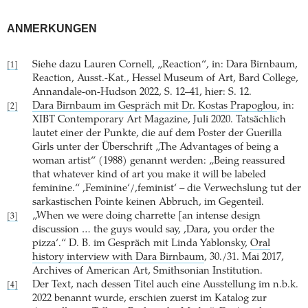
ANMERKUNGEN
Siehe dazu Lauren Cornell, „Reaction“, in: Dara Birnbaum,
[1]
Reaction, Ausst.-Kat., Hessel Museum of Art, Bard College,
Annandale-on-Hudson 2022, S. 12–41, hier: S. 12.
Dara Birnbaum im Gespräch mit Dr. Kostas Prapoglou
, in:
[2]
XIBT Contemporary Art Magazine, Juli 2020. Tatsächlich
lautet einer der Punkte, die auf dem Poster der Guerilla
Girls unter der Überschrift „The Advantages of being a
woman artist“ (1988) genannt werden: „Being reassured
that whatever kind of art you make it will be labeled
feminine.“ ‚Feminine‘/,feminist‘ – die Verwechslung tut der
sarkastischen Pointe keinen Abbruch, im Gegenteil.
„When we were doing charrette [an intense design
[3]
discussion … the guys would say, ,Dara, you order the
pizza‘.“ D. B. im Gespräch mit Linda Yablonsky,
Oral
history interview with Dara Birnbaum
, 30./31. Mai 2017,
Archives of American Art, Smithsonian Institution.
Der Text, nach dessen Titel auch eine Ausstellung im n.b.k.
[4]
2022 benannt wurde, erschien zuerst im Katalog zur