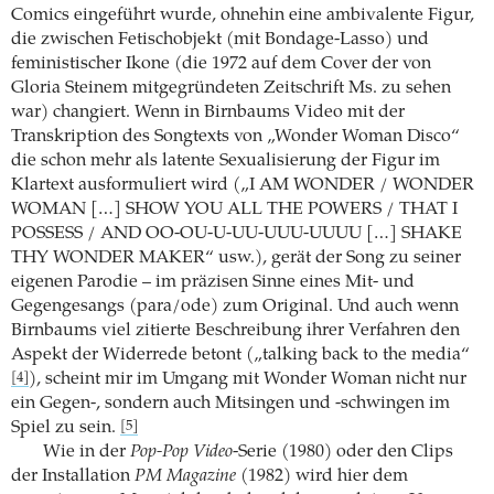
Comics eingeführt wurde, ohnehin eine ambivalente Figur,
die zwischen Fetischobjekt (mit Bondage-Lasso) und
feministischer Ikone (die 1972 auf dem Cover der von
Gloria Steinem mitgegründeten Zeitschrift Ms. zu sehen
war) changiert. Wenn in Birnbaums Video mit der
Transkription des Songtexts von „Wonder Woman Disco“
die schon mehr als latente Sexualisierung der Figur im
Klartext ausformuliert wird („I AM WONDER / WONDER
WOMAN […] SHOW YOU ALL THE POWERS / THAT I
POSSESS / AND OO-OU-U-UU-UUU-UUUU […] SHAKE
THY WONDER MAKER“ usw.), gerät der Song zu seiner
eigenen Parodie – im präzisen Sinne eines Mit- und
Gegengesangs (para/ode) zum Original. Und auch wenn
Birnbaums viel zitierte Beschreibung ihrer Verfahren den
Aspekt der Widerrede betont („talking back to the media“
), scheint mir im Umgang mit Wonder Woman nicht nur
[4]
ein Gegen-, sondern auch Mitsingen und -schwingen im
Spiel zu sein.
[5]
Wie in der
Pop-Pop Video
-Serie (1980) oder den Clips
der Installation
PM Magazine
(1982) wird hier dem