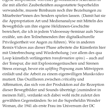
die mit allerlei Zauberkräften ausgestattete Superheldin
verwandelte, musste Birnbaum noch ihre Beziehungen zu
Mitarbeiter*innen des Senders spielen lassen. (Damit hat sie
die Appropriation Art und Medienanalyse mit Mitteln des
Bewegtbilds um ihre eigene Heldinnen-Geschichte
bereichert, die ich in jedem Videoessay-Seminar aufs Neue
erzähle, um den Teilnehmenden ihre digitalkulturelle
Privilegiertheit vor Augen zu führen). Wie in anderen
Remix-Videos aus dieser Phase arbeitete die Künstlerin hier
mit Unterbrechung und Wiederholung (vor allem des qua
Loop künstlich verlängerten
transformation spins
) – auch auf
der Tonspur, die mit Explosionsgeräuschen und Sirenen
Stress erzeugt, bevor ein
uplifting
Popsong zum Mitwippen
einlädt und die Arbeit zu einem eigenwilligen Musikvideo
mutiert. Das Oszillieren zwischen
criticality
und
Affirmation, das sich von der Produktion auf die Rezeption
dieser Bewegtbilder und Sounds überträgt (zumindest in
meinem Fall), verdankt sich dabei wohl nicht zuletzt den
gewählten Gegenständen: So ist die Superheldin Wonder
Woman, die 1941 als erste Frau ins Universum der DC