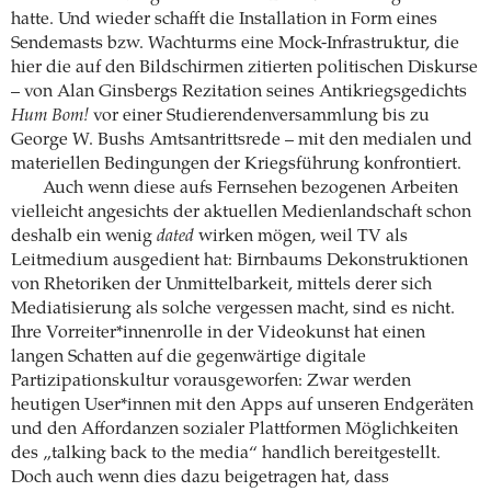
hatte. Und wieder schafft die Installation in Form eines
Sendemasts bzw. Wachturms eine Mock-Infrastruktur, die
hier die auf den Bildschirmen zitierten politischen Diskurse
– von Alan Ginsbergs Rezitation seines Antikriegsgedichts
Hum Bom!
vor einer Studierendenversammlung bis zu
George W. Bushs Amtsantrittsrede – mit den medialen und
materiellen Bedingungen der Kriegsführung konfrontiert.
Auch wenn diese aufs Fernsehen bezogenen Arbeiten
vielleicht angesichts der aktuellen Medienlandschaft schon
deshalb ein wenig
dated
wirken mögen, weil TV als
Leitmedium ausgedient hat: Birnbaums Dekonstruktionen
von Rhetoriken der Unmittelbarkeit, mittels derer sich
Mediatisierung als solche vergessen macht, sind es nicht.
Ihre Vorreiter*innenrolle in der Videokunst hat einen
langen Schatten auf die gegenwärtige digitale
Partizipationskultur vorausgeworfen: Zwar werden
heutigen User*innen mit den Apps auf unseren Endgeräten
und den Affordanzen sozialer Plattformen Möglichkeiten
des „talking back to the media“ handlich bereitgestellt.
Doch auch wenn dies dazu beigetragen hat, dass