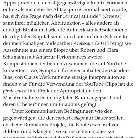
Appropriation in den allgegenwärtigen Remix-Formaten
online als memetische Alltagspraxis normalisiert wurde,
hat sich die Frage nach der „critical attitude“ (Owens) –
samt ihrer möglichen Alibifunktion – alles andere als
erledigt. Birnbaum hatte die Aufmerksamkeitsökonomie
des digitalen Kapitalismus durchaus auf dem Schirm: In
der mehrkanaligen Videoarbeit
Arabesque
(2011) bringt sie
Ausschnitte aus einem Biopic über Robert und Clara
Schumann mit Amateur-Performances zweier
Kompositionen der beiden zusammen, die auf YouTube
kursierten – wo, Symptom für einen anhaltenden Gender-
Bias, von Claras Werk nur eine einzige Interpretation zu
finden war. Für die Verwendung der YouTube-Clips hat die
pirate queen
ihre Ethik der Appropriation den
Machtverhältnissen im digitalen Raum angepasst und
deren Urheber*innen um Erlaubnis gefragt.
Unter kommunikativen Bedingungen wie den
gegenwärtigen, die den
context collaps
auf Dauer stellen,
erscheint Birnbaums Projekt, die Kontextwechsel von
Bildern (und Klängen!) so zu inszenieren, dass sie