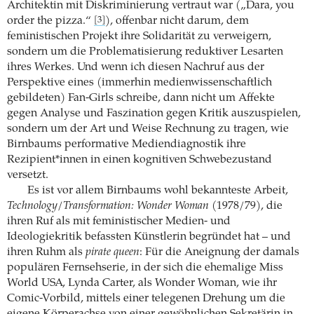
Architektin mit Diskriminierung vertraut war („Dara, you
order the pizza.“
), offenbar nicht darum, dem
[3]
feministischen Projekt ihre Solidarität zu verweigern,
sondern um die Problematisierung reduktiver Lesarten
ihres Werkes. Und wenn ich diesen Nachruf aus der
Perspektive eines (immerhin medienwissenschaftlich
gebildeten) Fan-Girls schreibe, dann nicht um Affekte
gegen Analyse und Faszination gegen Kritik auszuspielen,
sondern um der Art und Weise Rechnung zu tragen, wie
Birnbaums performative Mediendiagnostik ihre
Rezipient*innen in einen kognitiven Schwebezustand
versetzt.
Es ist vor allem Birnbaums wohl bekannteste Arbeit,
Technology/Transformation: Wonder Woman
(1978/79), die
ihren Ruf als mit feministischer Medien- und
Ideologiekritik befassten Künstlerin begründet hat – und
ihren Ruhm als
pirate queen
: Für die Aneignung der damals
populären Fernsehserie, in der sich die ehemalige Miss
World USA, Lynda Carter, als Wonder Woman, wie ihr
Comic-Vorbild, mittels einer telegenen Drehung um die
eigene Körperachse von einer gewöhnlichen Sekretärin in