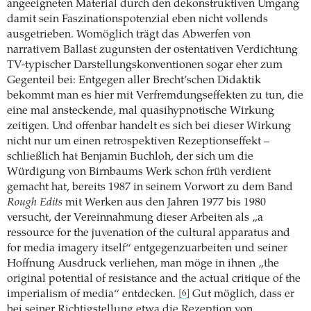
angeeigneten Material durch den dekonstruktiven Umgang
damit sein Faszinationspotenzial eben nicht vollends
ausgetrieben. Womöglich trägt das Abwerfen von
narrativem Ballast zugunsten der ostentativen Verdichtung
TV-typischer Darstellungskonventionen sogar eher zum
Gegenteil bei: Entgegen aller Brecht’schen Didaktik
bekommt man es hier mit Verfremdungseffekten zu tun, die
eine mal ansteckende, mal quasihypnotische Wirkung
zeitigen. Und offenbar handelt es sich bei dieser Wirkung
nicht nur um einen retrospektiven Rezeptionseffekt –
schließlich hat Benjamin Buchloh, der sich um die
Würdigung von Birnbaums Werk schon früh verdient
gemacht hat, bereits 1987 in seinem Vorwort zu dem Band
Rough Edits
mit Werken aus den Jahren 1977 bis 1980
versucht, der Vereinnahmung dieser Arbeiten als „a
ressource for the juvenation of the cultural apparatus and
for media imagery itself“ entgegenzuarbeiten und seiner
Hoffnung Ausdruck verliehen, man möge in ihnen „the
original potential of resistance and the actual critique of the
imperialism of media“ entdecken.
Gut möglich, dass er
[6]
bei seiner Richtigstellung etwa die Rezeption von