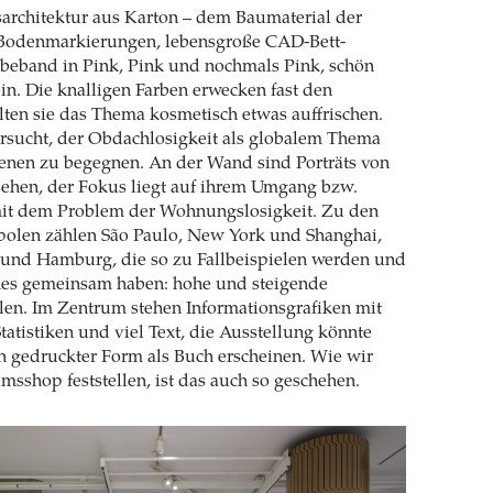
architektur aus Karton – dem Baumaterial der
-Bodenmarkierungen, lebensgroße CAD-Bett-
beband in Pink, Pink und nochmals Pink, schön
ein. Die knalligen Farben erwecken fast den
llten sie das Thema kosmetisch etwas auffrischen.
rsucht, der Obdachlosigkeit als globalem Thema
enen zu begegnen. An der Wand sind Porträts von
sehen, der Fokus liegt auf ihrem Umgang bzw.
t dem Problem der Wohnungslosigkeit. Zu den
polen zählen São Paulo, New York und Shanghai,
n und Hamburg, die so zu Fallbeispielen werden und
nes gemeinsam haben: hohe und steigende
en. Im Zentrum stehen Informationsgrafiken mit
tatistiken und viel Text, die Ausstellung könnte
in gedruckter Form als Buch erscheinen. Wie wir
sshop feststellen, ist das auch so geschehen.