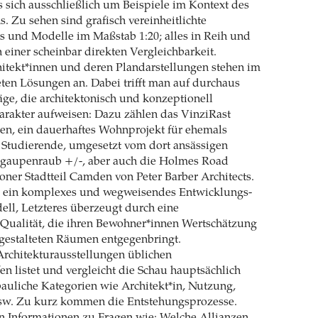
s sich ausschließlich um Beispiele im Kontext des
. Zu sehen sind grafisch vereinheitlichte
s und Modelle im Maßstab 1:20; alles in Reih und
 einer scheinbar direkten Vergleichbarkeit.
hitekt*innen und deren Plandarstellungen stehen im
ten Lösungen an. Dabei trifft man auf durchaus
ge, die architektonisch und konzeptionell
arakter aufweisen: Dazu zählen das VinziRast
en, ein dauerhaftes Wohnprojekt für ehemals
Studierende, umgesetzt vom dort ansässigen
 gaupenraub +/-, aber auch die Holmes Road
ner Stadtteil Camden von Peter Barber Architects.
für ein komplexes und wegweisendes Entwicklungs-
ll, Letzteres überzeugt durch eine
 Qualität, die ihren Bewohner*innen Wertschätzung
gestalteten Räumen entgegenbringt.
Architekturausstellungen üblichen
en listet und vergleicht die Schau hauptsächlich
bauliche Kategorien wie Architekt*in, Nutzung,
sw. Zu kurz kommen die Entstehungsprozesse.
ten Informationen zu Fragen wie: Welche Allianzen