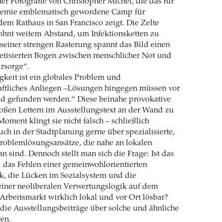
er Fotografie von Christopher Michel, die das für
demie emblematisch gewordene Camp für
em Rathaus in San Francisco zeigt. Die Zelte
ohnt weitem Abstand, um Infektionsketten zu
 seiner strengen Rasterung spannt das Bild einen
hetisierten Bogen zwischen menschlicher Not und
rsorge“.
keit ist ein globales Problem und
aftliches Anliegen –Lösungen hingegen müssen vor
nd gefunden werden.“ Diese beinahe provokative
roßen Lettern im Ausstellungstext an der Wand zu
Moment klingt sie nicht falsch – schließlich
uch in der Stadtplanung gerne über spezialisierte,
Problemlösungsansätze, die nahe an lokalen
 sind. Dennoch stellt man sich die Frage: Ist das
d das Fehlen einer gemeinwohlorientierten
, die Lücken im Sozialsystem und die
iner neoliberalen Verwertungslogik auf dem
rbeitsmarkt wirklich lokal und vor Ort lösbar?
 die Ausstellungsbeiträge über solche und ähnliche
en.