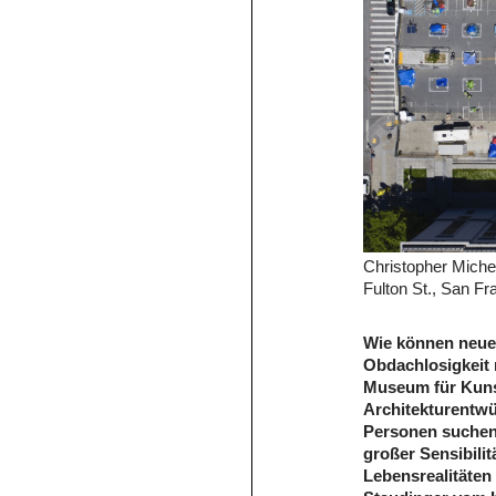
Christopher Michel
Fulton St., San Fr
Wie können neue
Obdachlosigkeit 
Museum für Kuns
Architekturentw
Personen suchen.
großer Sensibilit
Lebensrealitäten