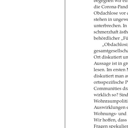
begegnen wir ein
die Corona-Pan
Obdachlose vor d
stehen in ungew
unterbrechen. In
schmerzhaft äst
behördlicher „Fü
„Obdachlosig
gesamtgesellsch
Ort diskutiert u
Aussage ist in g
lesen. Im ersten 
diskutiert man a
ortsspezifische 
Communities dran
wirklich so? Sin
Wohnraumpolitik
Auswirklungen e
Wohnungs- und A
Wir hoffen, dass
Fragen spekulier