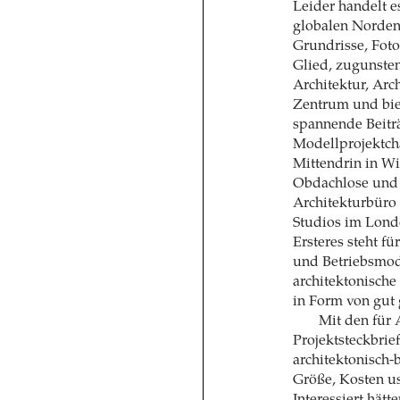
Leider handelt e
globalen Nordens
Grundrisse, Foto
Glied, zugunsten
Architektur, Arc
Zentrum und bie
spannende Beiträ
Modellprojektch
Mittendrin in Wi
Obdachlose und 
Architekturbüro
Studios im Londo
Ersteres steht 
und Betriebsmode
architektonische
in Form von gut 
Mit den für 
Projektsteckbrief
architektonisch-
Größe, Kosten u
Interessiert hät