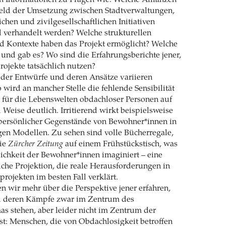
eld der Umsetzung zwischen Stadtverwaltungen,
ichen und zivilgesellschaftlichen Initiativen
 verhandelt werden? Welche strukturellen
 Kontexte haben das Projekt ermöglicht? Welche
s und gab es? Wo sind die Erfahrungsberichte jener,
ojekte tatsächlich nutzen?
 der Entwürfe und deren Ansätze variieren
 wird an mancher Stelle die fehlende Sensibilität
 für die Lebenswelten obdachloser Personen auf
 Weise deutlich. Irritierend wirkt beispielsweise
 persönlicher Gegenstände von Bewohner*innen in
en Modellen. Zu sehen sind volle Bücherregale,
die
Zürcher Zeitung
auf einem Frühstückstisch, was
chkeit der Bewohner*innen imaginiert – eine
che Projektion, die reale Herausforderungen in
rojekten im besten Fall verklärt.
 wir mehr über die Perspektive jener erfahren,
d deren Kämpfe zwar im Zentrum des
s stehen, aber leider nicht im Zentrum der
st: Menschen, die von Obdachlosigkeit betroffen