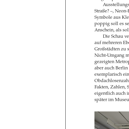
Ausstellungs
Straße? –, Neon
Symbole aus Kle
poppig soll es s
Anschein, als so
Die Schau ve
auf mehreren Eb
Großstädten zu 
Nicht-Umgang mi
gezeigten Metro
aber auch Berli
exemplarisch ei
Obdachlosenzahl
Fakten, Zahlen, S
eigentlich auch 
später im Museum