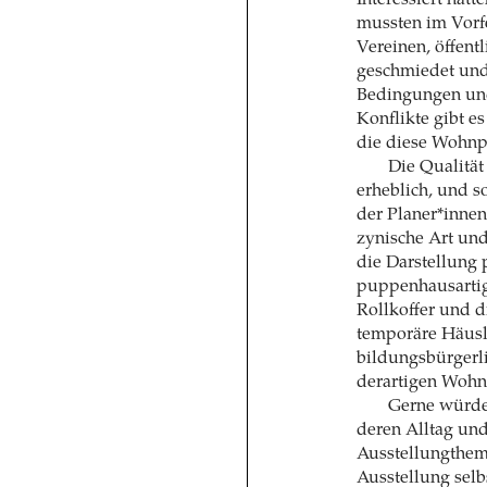
mussten im Vorf
Vereinen, öffentl
geschmiedet und
Bedingungen und
Konflikte gibt e
die diese Wohnpr
Die Qualität
erheblich, und so
der Planer*innen
zynische Art und
die Darstellung
puppenhausartig
Rollkoffer und 
temporäre Häusli
bildungsbürgerli
derartigen Wohnp
Gerne würden
deren Alltag un
Ausstellungthema
Ausstellung selb