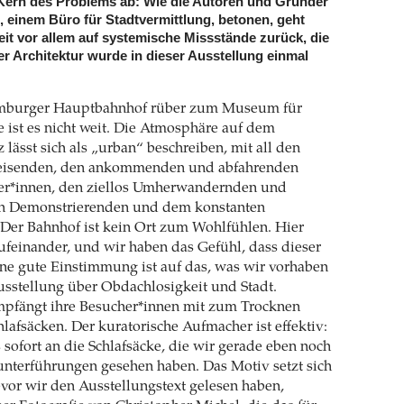
Kern des Problems ab: Wie die Autoren und Gründer
einem Büro für Stadtvermittlung, betonen, geht
t vor allem auf systemische Missstände zurück, die
r Architektur wurde in dieser Ausstellung einmal
burger Hauptbahnhof rüber zum Museum für
ist es nicht weit. Die Atmosphäre auf dem
 lässt sich als „urban“ beschreiben, mit all den
Reisenden, den ankommenden und abfahrenden
ler*innen, den ziellos Umherwandernden und
n Demonstrierenden und dem konstanten
 Der Bahnhof ist kein Ort zum Wohlfühlen. Hier
ufeinander, und wir haben das Gefühl, dass dieser
ne gute Einstimmung ist auf das, was wir vorhaben
usstellung über Obdachlosigkeit und Stadt.
mpfängt ihre Besucher*innen mit zum Trocknen
lafsäcken. Der kuratorische Aufmacher ist effektiv:
 sofort an die Schlafsäcke, die wir gerade eben noch
unterführungen gesehen haben. Das Motiv setzt sich
evor wir den Ausstellungstext gelesen haben,