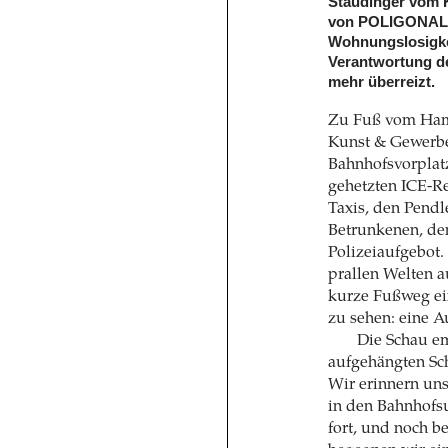
Staudinger vom 
von POLIGONAL, 
Wohnungslosigkei
Verantwortung de
mehr überreizt.
Zu Fuß vom Ham
Kunst & Gewerbe 
Bahnhofsvorplatz
gehetzten ICE-
Taxis, den Pend
Betrunkenen, de
Polizeiaufgebot.
prallen Welten a
kurze Fußweg ei
zu sehen: eine A
Die Schau e
aufgehängten Sch
Wir erinnern uns
in den Bahnhofs
fort, und noch b