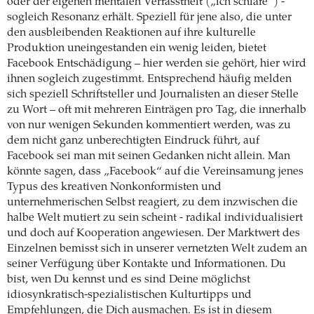
oder der eigenen mentalen Verfasstheit („ich schlafe“) -
sogleich Resonanz erhält. Speziell für jene also, die unter
den ausbleibenden Reaktionen auf ihre kulturelle
Produktion uneingestanden ein wenig leiden, bietet
Facebook Entschädigung – hier werden sie gehört, hier wird
ihnen sogleich zugestimmt. Entsprechend häufig melden
sich speziell Schriftsteller und Journalisten an dieser Stelle
zu Wort – oft mit mehreren Einträgen pro Tag, die innerhalb
von nur wenigen Sekunden kommentiert werden, was zu
dem nicht ganz unberechtigten Eindruck führt, auf
Facebook sei man mit seinen Gedanken nicht allein. Man
könnte sagen, dass „Facebook“ auf die Vereinsamung jenes
Typus des kreativen Nonkonformisten und
unternehmerischen Selbst reagiert, zu dem inzwischen die
halbe Welt mutiert zu sein scheint - radikal individualisiert
und doch auf Kooperation angewiesen. Der Marktwert des
Einzelnen bemisst sich in unserer vernetzten Welt zudem an
seiner Verfügung über Kontakte und Informationen. Du
bist, wen Du kennst und es sind Deine möglichst
idiosynkratisch-spezialistischen Kulturtipps und
Empfehlungen, die Dich ausmachen. Es ist in diesem