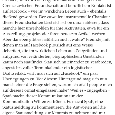
erhöhen, weil dies den eigenen Marktwert steigert. Die
Grenze zwischen Freundschaft und beruflichem Kontakt ist
auf Facebook – wie im wirklichen Leben auch – ebenfalls
fließend geworden. Der zuweilen instrumentelle Charakter
dieser Freundschaften lässt sich schon daran ablesen, dass
manche hier unverhohlen für ihre Aktivitäten, etwa für ein
Ausstellungsprojekt oder ihren neuesten Artikel werben.
Aber daneben gibt es natürlich auch „wahre“ Freunde, mit
denen man auf Facebook plötzlich auf eine Weise
debattiert, die im wirklichen Leben aus Zeitgründen und
aufgrund von veränderten, biographischem Umständen
kaum noch stattfindet. Statt sich miteinander zu verabreden,
angesichts voller Terminkalender ein logistischer
Drahtseilakt, wirft man sich auf „Facebook“ ein paar
Überlegungen zu. Vor diesem Hintergrund mag sich nun
manch einer die Frage stellen, warum ich of all people mich
auf dieses Format eingelassen habe? Weil es - zugegeben –
Spaß macht, dieser Kommunikation um der
Kommunikation Willen zu frönen. Es macht Spaß, eine
Statusmeldung zu kommentieren, die Antworten auf die
eigene Statusmeldung zur Kenntnis zu nehmen und mit