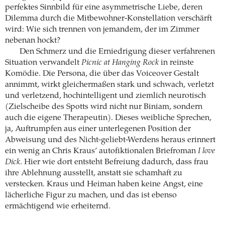
perfektes Sinnbild für eine asymmetrische Liebe, deren
Dilemma durch die Mitbewohner-Konstellation verschärft
wird: Wie sich trennen von jemandem, der im Zimmer
nebenan hockt?
Den Schmerz und die Erniedrigung dieser verfahrenen
Situation verwandelt
Picnic at Hanging Rock
in reinste
Komödie. Die Persona, die über das Voiceover Gestalt
annimmt, wirkt gleichermaßen stark und schwach, verletzt
und verletzend, hochintelligent und ziemlich neurotisch
(Zielscheibe des Spotts wird nicht nur Biniam, sondern
auch die eigene Therapeutin). Dieses weibliche Sprechen,
ja, Auftrumpfen aus einer unterlegenen Position der
Abweisung und des Nicht-geliebt-Werdens heraus erinnert
ein wenig an Chris Kraus’ autofiktionalen Briefroman
I love
Dick
. Hier wie dort entsteht Befreiung dadurch, dass frau
ihre Ablehnung ausstellt, anstatt sie schamhaft zu
verstecken. Kraus und Heiman haben keine Angst, eine
lächerliche Figur zu machen, und das ist ebenso
ermächtigend wie erheiternd.