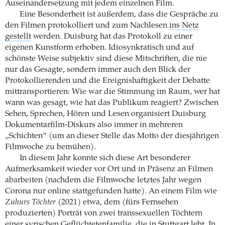
Auseinandersetzung mit jedem einzelnen Film.
Eine Besonderheit ist außerdem, dass die Gespräche zu
den Filmen protokolliert und zum Nachlesen
ins Netz
gestellt
werden. Duisburg hat das Protokoll zu einer
eigenen Kunstform erhoben. Idiosynkratisch und auf
schönste Weise subjektiv sind diese Mitschriften, die nie
nur das Gesagte, sondern immer auch den Blick der
Protokollierenden und die Ereignishaftigkeit der Debatte
mittransportieren: Wie war die Stimmung im Raum, wer hat
wann was gesagt, wie hat das Publikum reagiert? Zwischen
Sehen, Sprechen, Hören und Lesen organisiert Duisburg
Dokumentarfilm-Diskurs also immer in mehreren
„Schichten“ (um an dieser Stelle das Motto der diesjährigen
Filmwoche zu bemühen).
In diesem Jahr konnte sich diese Art besonderer
Aufmerksamkeit wieder vor Ort und in Präsenz an Filmen
abarbeiten (nachdem die Filmwoche letztes Jahr wegen
Corona nur online stattgefunden hatte). An einem Film wie
Zuhurs Töchter
(2021) etwa, dem (fürs Fernsehen
produzierten) Porträt von zwei transsexuellen Töchtern
einer syrischen Geflüchtetenfamilie, die in Stuttgart lebt. In