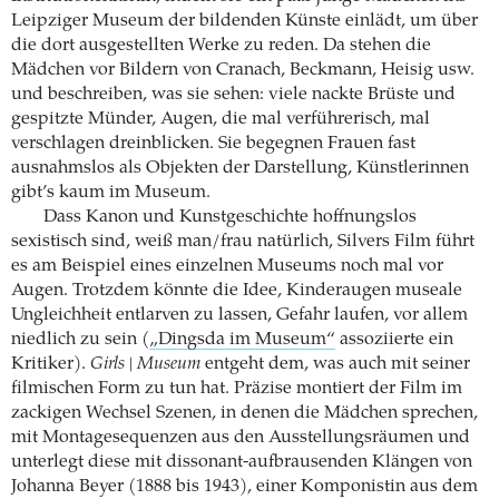
Leipziger Museum der bildenden Künste einlädt, um über
die dort ausgestellten Werke zu reden. Da stehen die
Mädchen vor Bildern von Cranach, Beckmann, Heisig usw.
und beschreiben, was sie sehen: viele nackte Brüste und
gespitzte Münder, Augen, die mal verführerisch, mal
verschlagen dreinblicken. Sie begegnen Frauen fast
ausnahmslos als Objekten der Darstellung, Künstlerinnen
gibt’s kaum im Museum.
Dass Kanon und Kunstgeschichte hoffnungslos
sexistisch sind, weiß man/frau natürlich, Silvers Film führt
es am Beispiel eines einzelnen Museums noch mal vor
Augen. Trotzdem könnte die Idee, Kinderaugen museale
Ungleichheit entlarven zu lassen, Gefahr laufen, vor allem
niedlich zu sein (
„Dingsda im Museum“
assoziierte ein
Kritiker).
Girls | Museum
entgeht dem, was auch mit seiner
filmischen Form zu tun hat. Präzise montiert der Film im
zackigen Wechsel Szenen, in denen die Mädchen sprechen,
mit Montagesequenzen aus den Ausstellungsräumen und
unterlegt diese mit dissonant-aufbrausenden Klängen von
Johanna Beyer (1888 bis 1943), einer Komponistin aus dem