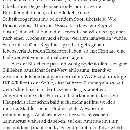
Film lebt von ihrem Voiceover, in dem sie das (einstige)
Objekt ihrer Begierde auseinandernimmt, seine
Künstlerambitionen, seine Eitelkeit, seine
Selbstbezogenheit mit beißendem Spott überzieht: Wie
Biniam einmal Thoreaus
Walden
las (bzw. ein Kapitel
davon), danach allein in die schwedische Wildnis zog, aber
nach einer Woche zurückkehrte, weil ihm langweilig wurde.
Seine mit schöner Regelmäßigkeit vorgetragenen
lebensverändernden Einsichten haben, so ätzt Heiman, eine
Halbwertzeit von nicht mal drei Tagen.
Auf der Bildebene passiert wenig Spektakuläres, es gibt
Stillleben häuslicher Semi-Verwahrlosung, irgendwo
zwischen Bohème und ganz normalem WG-Elend: dreckige
IKEA-Teller in der Spüle, eine halbtote Zimmerpflanze auf
dem Schreibtisch, in der Ecke ein Berg Klamotten.
Außerdem muss der Film damit klarkommen, dass sein
Hauptdarsteller schon bald nicht mehr gefilmt werden
möchte. Stattdessen ins Bild gesetzte Abweisung:
minutenlanges Ausharren vor einer verschlossenen
Zimmertür, während daneben, auf der Anrichte im Flur,
eine goldene japanische Katze endlos mit der Tatze winkt –