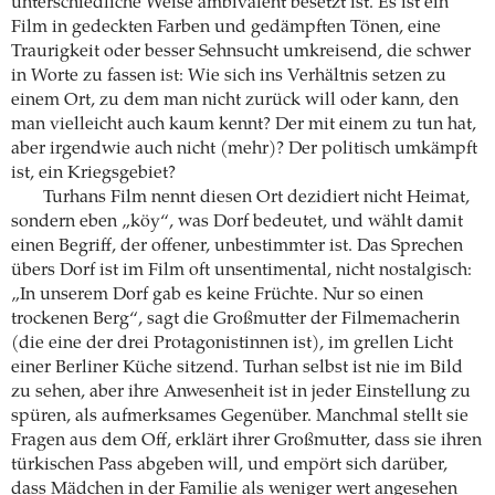
unterschiedliche Weise ambivalent besetzt ist. Es ist ein
Film in gedeckten Farben und gedämpften Tönen, eine
Traurigkeit oder besser Sehnsucht umkreisend, die schwer
in Worte zu fassen ist: Wie sich ins Verhältnis setzen zu
einem Ort, zu dem man nicht zurück will oder kann, den
man vielleicht auch kaum kennt? Der mit einem zu tun hat,
aber irgendwie auch nicht (mehr)? Der politisch umkämpft
ist, ein Kriegsgebiet?
Turhans Film nennt diesen Ort dezidiert nicht Heimat,
sondern eben „köy“, was Dorf bedeutet, und wählt damit
einen Begriff, der offener, unbestimmter ist. Das Sprechen
übers Dorf ist im Film oft unsentimental, nicht nostalgisch:
„In unserem Dorf gab es keine Früchte. Nur so einen
trockenen Berg“, sagt die Großmutter der Filmemacherin
(die eine der drei Protagonistinnen ist), im grellen Licht
einer Berliner Küche sitzend. Turhan selbst ist nie im Bild
zu sehen, aber ihre Anwesenheit ist in jeder Einstellung zu
spüren, als aufmerksames Gegenüber. Manchmal stellt sie
Fragen aus dem Off, erklärt ihrer Großmutter, dass sie ihren
türkischen Pass abgeben will, und empört sich darüber,
dass Mädchen in der Familie als weniger wert angesehen