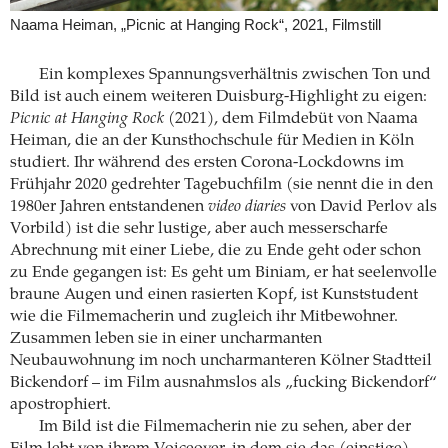
Naama Heiman, „Picnic at Hanging Rock“, 2021, Filmstill
Ein komplexes Spannungsverhältnis zwischen Ton und
Bild ist auch einem weiteren Duisburg-Highlight zu eigen:
Picnic at Hanging Rock
(2021), dem Filmdebüt von Naama
Heiman, die an der Kunsthochschule für Medien in Köln
studiert. Ihr während des ersten Corona-Lockdowns im
Frühjahr 2020 gedrehter Tagebuchfilm (sie nennt die in den
1980er Jahren entstandenen
video diaries
von David Perlov als
Vorbild) ist die sehr lustige, aber auch messerscharfe
Abrechnung mit einer Liebe, die zu Ende geht oder schon
zu Ende gegangen ist: Es geht um Biniam, er hat seelenvolle
braune Augen und einen rasierten Kopf, ist Kunststudent
wie die Filmemacherin und zugleich ihr Mitbewohner.
Zusammen leben sie in einer uncharmanten
Neubauwohnung im noch uncharmanteren Kölner Stadtteil
Bickendorf – im Film ausnahmslos als „fucking Bickendorf“
apostrophiert.
Im Bild ist die Filmemacherin nie zu sehen, aber der