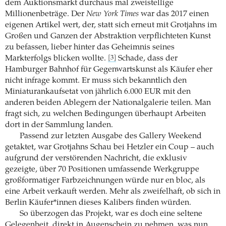
dem Auktionsmarkt durchaus mal zweistellige
Millionenbeträge. Der
New York Times
war das 2017 einen
eigenen Artikel wert, der, statt sich erneut mit Grotjahns im
Großen und Ganzen der Abstraktion verpflichteten Kunst
zu befassen, lieber hinter das Geheimnis seines
Markterfolgs blicken wollte.
Schade, dass der
[3]
Hamburger Bahnhof für Gegenwartskunst als Käufer eher
nicht infrage kommt. Er muss sich bekanntlich den
Miniaturankaufsetat von jährlich 6.000 EUR mit den
anderen beiden Ablegern der Nationalgalerie teilen. Man
fragt sich, zu welchen Bedingungen überhaupt Arbeiten
dort in der Sammlung landen.
Passend zur letzten Ausgabe des Gallery Weekend
getaktet, war Grotjahns Schau bei Hetzler ein Coup – auch
aufgrund der verstörenden Nachricht, die exklusiv
gezeigte, über 70 Positionen umfassende Werkgruppe
großformatiger Farbzeichnungen würde nur en bloc, als
eine Arbeit verkauft werden. Mehr als zweifelhaft, ob sich in
Berlin Käufer*innen dieses Kalibers finden würden.
So überzogen das Projekt, war es doch eine seltene
Gelegenheit, direkt in Augenschein zu nehmen, was nun