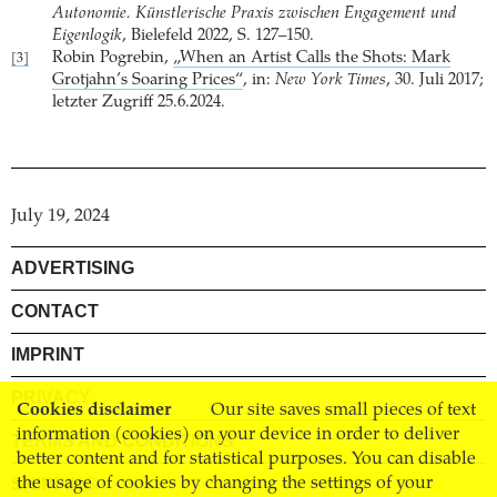
Autonomie. Künstlerische Praxis zwischen Engagement und
Eigenlogik
, Bielefeld 2022, S. 127–150.
Robin Pogrebin,
„When an Artist Calls the Shots: Mark
[3]
Grotjahn’s Soaring Prices“
, in:
New York Times
, 30. Juli 2017;
letzter Zugriff 25.6.2024.
July 19, 2024
ADVERTISING
CONTACT
IMPRINT
PRIVACY
Cookies disclaimer
Our site saves small pieces of text
information (cookies) on your device in order to deliver
TERMS AND CONDITIONS
better content and for statistical purposes. You can disable
the usage of cookies by changing the settings of your
SHIPPING