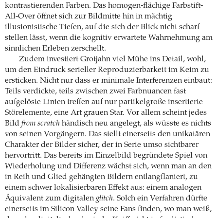
kontrastierenden Farben. Das homogen-flächige Farbstift-
All-Over öffnet sich zur Bildmitte hin in mächtig
illusionistische Tiefen, auf die sich der Blick nicht scharf
stellen lässt, wenn die kognitiv erwartete Wahrnehmung am
sinnlichen Erleben zerschellt.
Zudem investiert Grotjahn viel Mühe ins Detail, wohl,
um den Eindruck serieller Reproduzierbarkeit im Keim zu
ersticken. Nicht nur dass er minimale Interferenzen einbaut:
Teils verdickte, teils zwischen zwei Farbnuancen fast
aufgelöste Linien treffen auf nur partikelgroße insertierte
Störelemente, eine Art grauen Star. Vor allem scheint jedes
Bild
from scratch
händisch neu angelegt, als wüsste es nichts
von seinen Vorgängern. Das stellt einerseits den unikatären
Charakter der Bilder sicher, der in Serie umso sichtbarer
hervortritt. Das bereits im Einzelbild begründete Spiel von
Wiederholung und Differenz wächst sich, wenn man an den
in Reih und Glied gehängten Bildern entlangflaniert, zu
einem schwer lokalisierbaren Effekt aus: einem analogen
Äquivalent zum digitalen
glitch
. Solch ein Verfahren dürfte
einerseits im Silicon Valley seine Fans finden, wo man weiß,