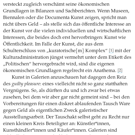
versteckt zugleich verschämt seine ökonomischen
Grundlagen in Bilanzen und Sachberichten. Wenn Museen,
Biennalen oder die Documenta Kunst zeigen, spricht man
nicht übers Geld – als stelle sich das öffentliche Interesse an
der Kunst vor die vielen individuellen und wirtschaftlichen
Interessen, die beides doch erst hervorbringen: Kunst wie
Öffentlichkeit. Im Falle der Kunst, die aus dem
Schulterschluss von „kuratorische[m] Komplex“
mit der
[1]
Kulturadministration jüngst vermehrt unter dem Etikett des
„Politischen“ hervorgebracht wird, sind die eigenen
ökonomischen Grundlagen regelrecht ein Anathema.
[2]
Kunst in Galerien anzuschauen hat dagegen den Reiz
des
guilty pleasure
: eines vielleicht nicht so ganz statthaften
Vergnügens. So, als dürften du und ich zwar bei etwas
zusehen, bei dem wir aber gar nicht gemeint sind – bei den
Vorbereitungen für einen diskret ablaufenden Tausch Ware
gegen Geld als eigentlichen Zweck galeristischer
Ausstellungsarbeit. Der Tauschakt selbst geht zu Recht nur
einen kleinen Kreis Beteiligter an: Künstler*innen,
Kunsthändler*innen und Käufer*innen. Galerien sind