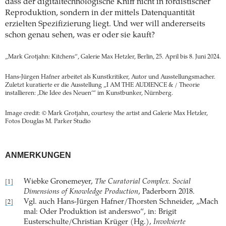
dass der digitaltechnologische Kniff nicht in fordistischer
Reproduktion, sondern in der mittels Datenquantität
erzielten Spezifizierung liegt. Und wer will andererseits
schon genau sehen, was er oder sie kauft?
„Mark Grotjahn: Kitchens“, Galerie Max Hetzler, Berlin, 25. April bis 8. Juni 2024.
Hans-Jürgen Hafner arbeitet als Kunstkritiker, Autor und Ausstellungsmacher.
Zuletzt kuratierte er die Ausstellung „I AM THE AUDIENCE & / Theorie
installieren: ,Die Idee des Neuen‘“ im Kunstbunker, Nürnberg.
Image credit: © Mark Grotjahn, courtesy the artist and Galerie Max Hetzler,
Fotos Douglas M. Parker Studio
ANMERKUNGEN
Wiebke Gronemeyer,
The Curatorial Complex. Social
[1]
Dimensions of Knowledge Production
, Paderborn 2018.
Vgl. auch Hans-Jürgen Hafner/Thorsten Schneider, „Mach
[2]
mal: Oder Produktion ist anderswo“, in: Brigit
Eusterschulte/Christian Krüger (Hg.),
Involvierte