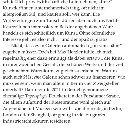
schließlich privatwirtschaftliche Unternehmen, „freie“
Künstler*innen unternehmerisch tätig, oft nicht im
allergrößten Stil, und kaufen soll, wer kann. Die
Vorbereitungen zum Tausch dürfen aber auch uns Nicht-
Käufer*innen interessieren: Bei der angebotenen Ware
handelt es sich schließlich um Kunst. Ohne öffentliches
Interesse geht es also nicht – und der Spaß ist gratis.
Nicht, dass es in Galerien automatisch „un-verschämt“
zugehen müsste. Doch bei Max Hetzler fühle ich mich
regelmäßig eher dazu ermutigt als dabei ertappt, die Kunst
in ihrer zweifachen Gestalt, der schönen Werk- und der viel
geschmähten Warenform, zugleich zu erkennen. Warum
auch nicht?! Ist
eine
Galerie schon schwer zu finanzieren, wie
muss es sein, wenn man allein in Berlin vier Zweigstellen
unterhält? Darunter die 2021 in Betrieb genommene
ehemalige
Tagesspiegel
-Druckerei in der Potsdamer Straße,
die allein aufgrund der Riesenräume wohl gleich auf
Augenhöhe mit Museen sein will – die ihrerseits, in Berlin,
London oder Shanghai, oft genug in viel zu großen
Industriearchitekturen residieren.