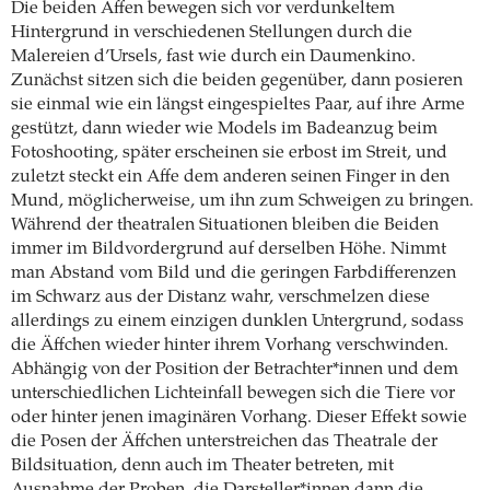
Die beiden Affen bewegen sich vor verdunkeltem
Hintergrund in verschiedenen Stellungen durch die
Malereien d’Ursels, fast wie durch ein Daumenkino.
Zunächst sitzen sich die beiden gegenüber, dann posieren
sie einmal wie ein längst eingespieltes Paar, auf ihre Arme
gestützt, dann wieder wie Models im Badeanzug beim
Fotoshooting, später erscheinen sie erbost im Streit, und
zuletzt steckt ein Affe dem anderen seinen Finger in den
Mund, möglicherweise, um ihn zum Schweigen zu bringen.
Während der theatralen Situationen bleiben die Beiden
immer im Bildvordergrund auf derselben Höhe. Nimmt
man Abstand vom Bild und die geringen Farbdifferenzen
im Schwarz aus der Distanz wahr, verschmelzen diese
allerdings zu einem einzigen dunklen Untergrund, sodass
die Äffchen wieder hinter ihrem Vorhang verschwinden.
Abhängig von der Position der Betrachter*innen und dem
unterschiedlichen Lichteinfall bewegen sich die Tiere vor
oder hinter jenen imaginären Vorhang. Dieser Effekt sowie
die Posen der Äffchen unterstreichen das Theatrale der
Bildsituation, denn auch im Theater betreten, mit
Ausnahme der Proben, die Darsteller*innen dann die