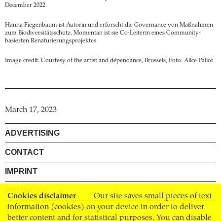
December 2022.
Hanna Fiegenbaum ist Autorin und erforscht die Governance von Maßnahmen
zum Biodiversitätsschutz. Momentan ist sie Co-Leiterin eines Community-
basierten Renaturierungsprojektes.
Image credit: Courtesy of the artist and dépendance, Brussels, Foto: Alice Pallot
March 17, 2023
ADVERTISING
CONTACT
IMPRINT
PRIVACY
Cookies disclaimer
Our site saves small pieces of text
information (cookies) on your device in order to deliver
TERMS AND CONDITIONS
better content and for statistical purposes. You can disable