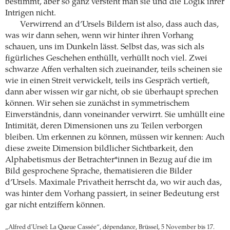
bestimmt, aber so ganz versteht man sie und die Logik ihrer
Intrigen nicht.
Verwirrend an d’Ursels Bildern ist also, dass auch das,
was wir dann sehen, wenn wir hinter ihren Vorhang
schauen, uns im Dunkeln lässt. Selbst das, was sich als
figürliches Geschehen enthüllt, verhüllt noch viel. Zwei
schwarze Affen verhalten sich zueinander, teils scheinen sie
wie in einen Streit verwickelt, teils ins Gespräch vertieft,
dann aber wissen wir gar nicht, ob sie überhaupt sprechen
können. Wir sehen sie zunächst in symmetrischem
Einverständnis, dann voneinander verwirrt. Sie umhüllt eine
Intimität, deren Dimensionen uns zu Teilen verborgen
bleiben. Um erkennen zu können, müssen wir kennen: Auch
diese zweite Dimension bildlicher Sichtbarkeit, den
Alphabetismus der Betrachter*innen in Bezug auf die im
Bild gesprochene Sprache, thematisieren die Bilder
d’Ursels. Maximale Privatheit herrscht da, wo wir auch das,
was hinter dem Vorhang passiert, in seiner Bedeutung erst
gar nicht entziffern können.
„Alfred d'Ursel: La Queue Cassée“, dépendance, Brüssel, 5 November bis 17.