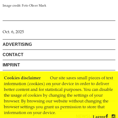
Image credit: Foto Oliver Mark
Oct. 6, 2025
ADVERTISING
CONTACT
IMPRINT
PRIVACY
Cookies disclaimer
Our site saves small pieces of text
information (cookies) on your device in order to deliver
TERMS AND CONDITIONS
better content and for statistical purposes. You can disable
SHIPPING
the usage of cookies by changing the settings of your
browser. By browsing our website without changing the
STOCKISTS
browser settings you grant us permission to store that
information on your device.
NEWSLETTER
I agree