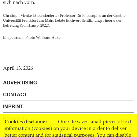
sich nach vorn.
Christoph Menke ist pensionierter Professor für Philosophie an der Goethe-
Universität Frankfurt am Main. Letzte Buchveröffentlichung: Theorie der
Befreiung (Suhrkamp, 2022).
Image credit: Photo Wolfram Huke
April 13, 2026
ADVERTISING
CONTACT
IMPRINT
PRIVACY
Cookies disclaimer
Our site saves small pieces of text
information (cookies) on your device in order to deliver
TERMS AND CONDITIONS
better content and for statistical purposes. You can disable