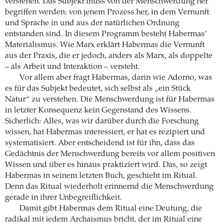
verstehen. Das Subjekt muss von der Menschwerdung her
begriffen werden: von jenem Prozess her, in dem Vernunft
und Sprache in und aus der natürlichen Ordnung
entstanden sind. In diesem Programm besteht Habermas’
Materialismus. Wie Marx erklärt Habermas die Vernunft
aus der Praxis, die er jedoch, anders als Marx, als doppelte
– als Arbeit und Interaktion – versteht.
Vor allem aber fragt Habermas, darin wie Adorno, was
es für das Subjekt bedeutet, sich selbst als „ein Stück
Natur“ zu verstehen. Die Menschwerdung ist für Habermas
in letzter Konsequenz kein Gegenstand des Wissens.
Sicherlich: Alles, was wir darüber durch die Forschung
wissen, hat Habermas interessiert, er hat es rezipiert und
systematisiert. Aber entscheidend ist für ihn, dass das
Gedächtnis der Menschwerdung bereits vor allem positiven
Wissen und über es hinaus praktiziert wird. Das, so zeigt
Habermas in seinem letzten Buch, geschieht im Ritual.
Denn das Ritual wiederholt erinnernd die Menschwerdung
gerade in ihrer Unbegreiflichkeit.
Damit gibt Habermas dem Ritual eine Deutung, die
radikal mit jedem Archaismus bricht, der im Ritual eine