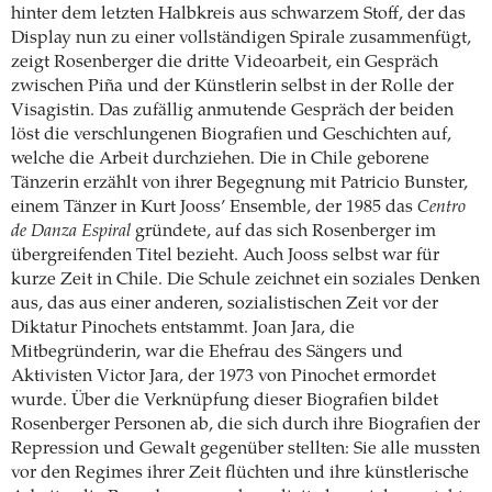
hinter dem letzten Halbkreis aus schwarzem Stoff, der das
Display nun zu einer vollständigen Spirale zusammenfügt,
zeigt Rosenberger die dritte Videoarbeit, ein Gespräch
zwischen Piña und der Künstlerin selbst in der Rolle der
Visagistin. Das zufällig anmutende Gespräch der beiden
löst die verschlungenen Biografien und Geschichten auf,
welche die Arbeit durchziehen. Die in Chile geborene
Tänzerin erzählt von ihrer Begegnung mit Patricio Bunster,
einem Tänzer in Kurt Jooss’ Ensemble, der 1985 das
Centro
de Danza Espiral
gründete, auf das sich Rosenberger im
übergreifenden Titel bezieht. Auch Jooss selbst war für
kurze Zeit in Chile. Die Schule zeichnet ein soziales Denken
aus, das aus einer anderen, sozialistischen Zeit vor der
Diktatur Pinochets entstammt. Joan Jara, die
Mitbegründerin, war die Ehefrau des Sängers und
Aktivisten Victor Jara, der 1973 von Pinochet ermordet
wurde. Über die Verknüpfung dieser Biografien bildet
Rosenberger Personen ab, die sich durch ihre Biografien der
Repression und Gewalt gegenüber stellten: Sie alle mussten
vor den Regimes ihrer Zeit flüchten und ihre künstlerische