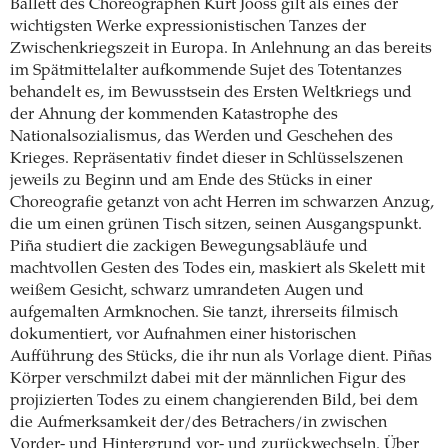
Ballett des Choreographen Kurt Jooss gilt als eines der
wichtigsten Werke expressionistischen Tanzes der
Zwischenkriegszeit in Europa. In Anlehnung an das bereits
im Spätmittelalter aufkommende Sujet des Totentanzes
behandelt es, im Bewusstsein des Ersten Weltkriegs und
der Ahnung der kommenden Katastrophe des
Nationalsozialismus, das Werden und Geschehen des
Krieges. Repräsentativ findet dieser in Schlüsselszenen
jeweils zu Beginn und am Ende des Stücks in einer
Choreografie getanzt von acht Herren im schwarzen Anzug,
die um einen grünen Tisch sitzen, seinen Ausgangspunkt.
Piña studiert die zackigen Bewegungsabläufe und
machtvollen Gesten des Todes ein, maskiert als Skelett mit
weißem Gesicht, schwarz umrandeten Augen und
aufgemalten Armknochen. Sie tanzt, ihrerseits filmisch
dokumentiert, vor Aufnahmen einer historischen
Aufführung des Stücks, die ihr nun als Vorlage dient. Piñas
Körper verschmilzt dabei mit der männlichen Figur des
projizierten Todes zu einem changierenden Bild, bei dem
die Aufmerksamkeit der/des Betrachers/in zwischen
Vorder- und Hintergrund vor- und zurückwechseln. Über