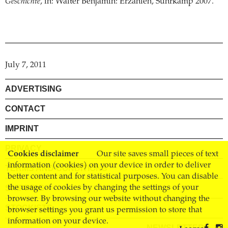
Geschichte
, in: Walter Benjamin: Erzählen, Suhrkamp 2007.
July 7, 2011
ADVERTISING
CONTACT
IMPRINT
PRIVACY
Cookies disclaimer
Our site saves small pieces of text
information (cookies) on your device in order to deliver
TERMS AND CONDITIONS
better content and for statistical purposes. You can disable
SHIPPING
the usage of cookies by changing the settings of your
browser. By browsing our website without changing the
STOCKISTS
browser settings you grant us permission to store that
information on your device.
NEWSLETTER