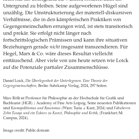
Untergrund zu bleiben. Seine aufgeworfenen Hügel sind
unzählig. Die Umstrukturierung der materiell-diskursiven
Verhältnisse, die in den kämpferischen Praktiken von
Gegengemeinschaften errungen wird, ist stets transitorisch
und prekär. Sie erfolgt nicht länger nach
fortschrittslogischen Prämissen und kann ihre situativen
Beziehungen gerade
nicht
insgesamt transzendieren. Für
Hegel, Marx & Co. wäre dieses Resultat vielleicht
enttäuschend. Aber viele von uns heute setzen wie Loick
auf die Potenziale partialer Zusammenschlüsse.
Daniel Loick,
Die Überlegenheit der Unterlegenen. Eine Theorie der
Gegengemeinschaften
, Berlin: Suhrkamp Verlag, 2024, 297 Seiten.
Marc Rölli ist Professor für Philosophie an der Hochschule für Grafik und
Buchkunst (HGB) / Academy of Fine Arts Leipzig. Seine neuesten Publikationen
sind
Kosmopolitismus und Rassismus
(Wien: Turia + Kant, 2024) und
Fabulieren.
Zehn Essays und ein Exkurs zu Kunst, Philosophie und Kritik
, (Frankfurt/M:
Campus, 2024).
Image credit: Public domain