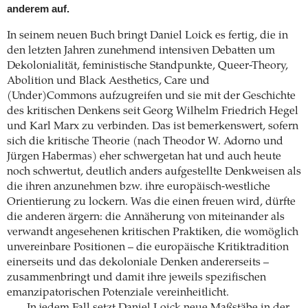
anderem auf.
In seinem neuen Buch bringt Daniel Loick es fertig, die in
den letzten Jahren zunehmend intensiven Debatten um
Dekolonialität, feministische Standpunkte, Queer-Theory,
Abolition und Black Aesthetics, Care und
(Under)Commons aufzugreifen und sie mit der Geschichte
des kritischen Denkens seit Georg Wilhelm Friedrich Hegel
und Karl Marx zu verbinden. Das ist bemerkenswert, sofern
sich die kritische Theorie (nach Theodor W. Adorno und
Jürgen Habermas) eher schwergetan hat und auch heute
noch schwertut, deutlich anders aufgestellte Denkweisen als
die ihren anzunehmen bzw. ihre europäisch-westliche
Orientierung zu lockern. Was die einen freuen wird, dürfte
die anderen ärgern: die Annäherung von miteinander als
verwandt angesehenen kritischen Praktiken, die womöglich
unvereinbare Positionen – die europäische Kritiktradition
einerseits und das dekoloniale Denken andererseits –
zusammenbringt und damit ihre jeweils spezifischen
emanzipatorischen Potenziale vereinheitlicht.
In jedem Fall setzt Daniel Loick neue Maßstäbe in der