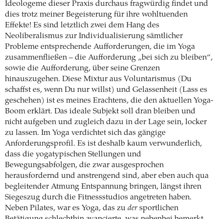
Ideologeme dieser Praxis durchaus fragwürdig findet und
dies trotz meiner Begeisterung für ihre wohltuenden
Effekte! Es sind letztlich zwei dem Hang des
Neoliberalismus zur Individualisierung sämtlicher
Probleme entsprechende Aufforderungen, die im Yoga
zusammenfließen – die Aufforderung „bei sich zu bleiben“,
sowie die Aufforderung, über seine Grenzen
hinauszugehen. Diese Mixtur aus Voluntarismus (Du
schaffst es, wenn Du nur willst) und Gelassenheit (Lass es
geschehen) ist es meines Erachtens, die den aktuellen Yoga-
Boom erklärt. Das ideale Subjekt soll dran bleiben und
nicht aufgeben und zugleich dazu in der Lage sein, locker
zu lassen. Im Yoga verdichtet sich das gängige
Anforderungsprofil. Es ist deshalb kaum verwunderlich,
dass die yogatypischen Stellungen und
Bewegungsabfolgen, die zwar ausgesprochen
herausfordernd und anstrengend sind, aber eben auch qua
begleitender Atmung Entspannung bringen, längst ihren
Siegeszug durch die Fitnessstudios angetreten haben.
Neben Pilates, war es Yoga, das zu
der
sportlichen
Betätigung schlechthin avancierte, was nebenbei bemerkt