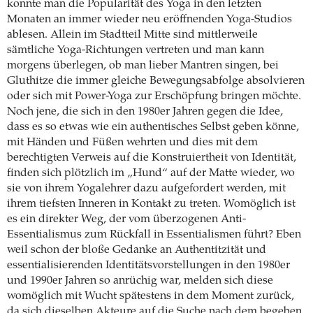
konnte man die Popularität des Yoga in den letzten
Monaten an immer wieder neu eröffnenden Yoga-Studios
ablesen. Allein im Stadtteil Mitte sind mittlerweile
sämtliche Yoga-Richtungen vertreten und man kann
morgens überlegen, ob man lieber Mantren singen, bei
Gluthitze die immer gleiche Bewegungsabfolge absolvieren
oder sich mit Power-Yoga zur Erschöpfung bringen möchte.
Noch jene, die sich in den 1980er Jahren gegen die Idee,
dass es so etwas wie ein authentisches Selbst geben könne,
mit Händen und Füßen wehrten und dies mit dem
berechtigten Verweis auf die Konstruiertheit von Identität,
finden sich plötzlich im „Hund“ auf der Matte wieder, wo
sie von ihrem Yogalehrer dazu aufgefordert werden, mit
ihrem tiefsten Inneren in Kontakt zu treten. Womöglich ist
es ein direkter Weg, der vom überzogenen Anti-
Essentialismus zum Rückfall in Essentialismen führt? Eben
weil schon der bloße Gedanke an Authentitzität und
essentialisierenden Identitätsvorstellungen in den 1980er
und 1990er Jahren so anrüchig war, melden sich diese
womöglich mit Wucht spätestens in dem Moment zurück,
da sich dieselben Akteure auf die Suche nach dem begeben,