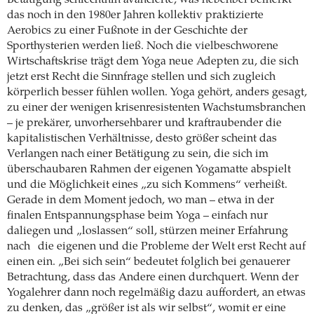
das noch in den 1980er Jahren kollektiv praktizierte
Aerobics zu einer Fußnote in der Geschichte der
Sporthysterien werden ließ. Noch die vielbeschworene
Wirtschaftskrise trägt dem Yoga neue Adepten zu, die sich
jetzt erst Recht die Sinnfrage stellen und sich zugleich
körperlich besser fühlen wollen. Yoga gehört, anders gesagt,
zu einer der wenigen krisenresistenten Wachstumsbranchen
– je prekärer, unvorhersehbarer und kraftraubender die
kapitalistischen Verhältnisse, desto größer scheint das
Verlangen nach einer Betätigung zu sein, die sich im
überschaubaren Rahmen der eigenen Yogamatte abspielt
und die Möglichkeit eines „zu sich Kommens“ verheißt.
Gerade in dem Moment jedoch, wo man – etwa in der
finalen Entspannungsphase beim Yoga – einfach nur
daliegen und „loslassen“ soll, stürzen meiner Erfahrung
nach
die eigenen und die Probleme der Welt erst Recht auf
einen ein. „Bei sich sein“ bedeutet folglich bei genauerer
Betrachtung, dass das Andere einen durchquert. Wenn der
Yogalehrer dann noch regelmäßig dazu auffordert, an etwas
zu denken, das „größer ist als wir selbst“, womit er eine