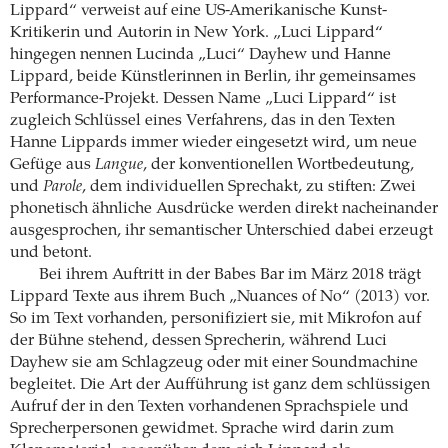
Lippard“ verweist auf eine US-Amerikanische Kunst-
Kritikerin und Autorin in New York. „Luci Lippard“
hingegen nennen Lucinda „Luci“ Dayhew und Hanne
Lippard, beide Künstlerinnen in Berlin, ihr gemeinsames
Performance-Projekt. Dessen Name „Luci Lippard“ ist
zugleich Schlüssel eines Verfahrens, das in den Texten
Hanne Lippards immer wieder eingesetzt wird, um neue
Gefüge aus
Langue
, der konventionellen Wortbedeutung,
und
Parole
, dem individuellen Sprechakt, zu stiften: Zwei
phonetisch ähnliche Ausdrücke werden direkt nacheinander
ausgesprochen, ihr semantischer Unterschied dabei erzeugt
und betont.
Bei ihrem Auftritt in der Babes Bar im März 2018 trägt
Lippard Texte aus ihrem Buch „Nuances of No“ (2013) vor.
So im Text vorhanden, personifiziert sie, mit Mikrofon auf
der Bühne stehend, dessen Sprecherin, während Luci
Dayhew sie am Schlagzeug oder mit einer Soundmachine
begleitet. Die Art der Aufführung ist ganz dem schlüssigen
Aufruf der in den Texten vorhandenen Sprachspiele und
Sprecherpersonen gewidmet. Sprache wird darin zum