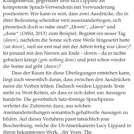
Klangmaterial, gegenüber dem sich Lippard als
kompetente Sprach-Verwenderin mit Verwunderung
positioniert: Wie kann es sein, dass zwei Ausdrücke, die in
ihrer Bedeutung scheinbar weit auseinanderliegen, sich
phonetisch doch so nahe sind? „Down“, „dawn“ und
„done“ (Orbit, 2013) zum Beispiel. Beginnt ein neuer Tag
(
dawn
), nachdem die Sonne sich eine Weile hingesetzt hatte
(
sat down
), weil sie erst mal mit der Arbeit fertig war (
done
)?
Ist jemand mit den Nerven am Ende – down – da er nichts
gebacken kriegt (
gets nothing done
) und jetzt schon wieder
die Sonne auf geht (
dawn
)?
Dass der Raum für diese Überlegungen entstehen kann,
liegt auch wesentlich daran, dass zwischen den Ausdrücken
meist die Verben fehlen. Dadurch werden Lippards Texte
mehr zu Wort-Ketten, als dass es sich dabei um Aussagen
handelte. Die gewöhnlich Satz-förmige Sprachpraxis
verleitet die Zuhörerin dazu, aus solchen
Aneinanderreihungen semantisch gehaltvolle Aussagen zu
bilden. Auf dieses Verfahren passt tatsächlich jene
Beschreibung, welche die US-Amerikanerin Lucy Lippard in
ihrem bekanntesten Werk, „Six Years: The