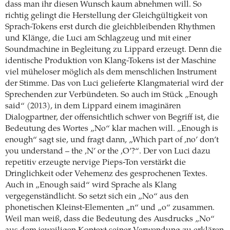
dass man ihr diesen Wunsch kaum abnehmen will. So
richtig gelingt die Herstellung der Gleichgültigkeit von
Sprach-Tokens erst durch die gleichbleibenden Rhythmen
und Klänge, die Luci am Schlagzeug und mit einer
Soundmachine in Begleitung zu Lippard erzeugt. Denn die
identische Produktion von Klang-Tokens ist der Maschine
viel müheloser möglich als dem menschlichen Instrument
der Stimme. Das von Luci gelieferte Klangmaterial wird der
Sprechenden zur Verbündeten. So auch im Stück „Enough
said“ (2013), in dem Lippard einem imaginären
Dialogpartner, der offensichtlich schwer von Begriff ist, die
Bedeutung des Wortes „No“ klar machen will. „Enough is
enough“ sagt sie, und fragt dann, „Which part of ‚no’ don’t
you understand – the ‚N’ or the ‚O’?“. Der von Luci dazu
repetitiv erzeugte nervige Pieps-Ton verstärkt die
Dringlichkeit oder Vehemenz des gesprochenen Textes.
Auch in „Enough said“ wird Sprache als Klang
vergegenständlicht. So setzt sich ein „No“ aus den
phonetischen Kleinst-Elementen „n“ und „o“ zusammen.
Weil man weiß, dass die Bedeutung des Ausdrucks „No“