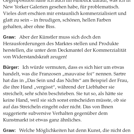
Gegenposition halte ich auch im Hinblick darauf, was ich in
New Yorker Galerien gesehen habe, für problematisch.
Vieles dort erschien mir erstaunlich kommerzialisiert und
glatt zu sein – in freudigen, schönen, hellen Farben
gehalten, aber ohne Biss.
Graw:
Aber der Künstler muss sich doch den
Herausforderungen des Marktes stellen und Produkte
herstellen, die unter dem Deckmantel der Kommerzialität
von Widerstandskraft zeugen!
Bürger:
Ich würde vermuten, dass es sich hier um etwas
handelt, was die Franzosen „mauvaise foi“ nennen. Sartre
hat das in „Das Sein und das Nichts“ am Beispiel der Frau,
die ihre Hand „vergisst“, während der Liebhaber sie
streichelt, sehr schön beschrieben. Sie tut so, als hätte sie
keine Hand, weil sie sich sonst entscheiden müsste, ob sie
auf das Streicheln eingeht oder nicht. Das von Ihnen
suggerierte subversive Verhalten gegenüber dem
Kunstmarkt ist etwas ganz ähnliches.
Graw:
Welche Möglichkeiten hat denn Kunst, die nicht den