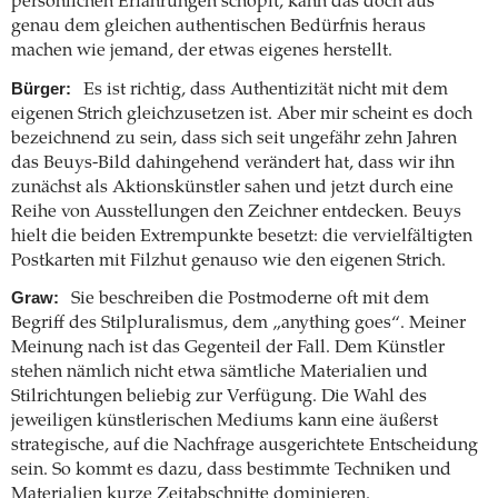
persönlichen Erfahrungen schöpft, kann das doch aus
genau dem gleichen authentischen Bedürfnis heraus
machen wie jemand, der etwas eigenes herstellt.
Bürger:
Es ist richtig, dass Authentizität nicht mit dem
eigenen Strich gleichzusetzen ist. Aber mir scheint es doch
bezeichnend zu sein, dass sich seit ungefähr zehn Jahren
das Beuys-Bild dahingehend verändert hat, dass wir ihn
zunächst als Aktionskünstler sahen und jetzt durch eine
Reihe von Ausstellungen den Zeichner entdecken. Beuys
hielt die beiden Extrempunkte besetzt: die vervielfältigten
Postkarten mit Filzhut genauso wie den eigenen Strich.
Graw:
Sie beschreiben die Postmoderne oft mit dem
Begriff des Stilpluralismus, dem „anything goes“. Meiner
Meinung nach ist das Gegenteil der Fall. Dem Künstler
stehen nämlich nicht etwa sämtliche Materialien und
Stilrichtungen beliebig zur Verfügung. Die Wahl des
jeweiligen künstlerischen Mediums kann eine äußerst
strategische, auf die Nachfrage ausgerichtete Entscheidung
sein. So kommt es dazu, dass bestimmte Techniken und
Materialien kurze Zeitabschnitte dominieren.