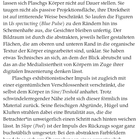
lassen sich Plaschgs Körper nicht auf Dauer stellen. Sie
taugen nicht als passive Projektionsfläche, ihre Direktheit
ist auf irritierende Weise beschränkt. So laufen die Figuren
in
Us spectacting (Blue Pulse)
zu den Rändern hin ins
Schemenhafte aus, die Gesichter bleiben unfertig. Der
Bildraum ist durch die abstrakten, jeweils heller gestalteten
Flächen, die am oberen und unteren Rand in die organische
Textur der Körper eingearbeitet sind, unklar. Sie haben
etwas Technisches an sich, an dem der Blick abrutscht und
das an die Medialisiertheit von Körpern im Zuge ihrer
digitalen Inszenierung denken lässt.
Plaschgs exhibitionistischer Impuls ist zugleich mit
einer eigentümlichen Verschlossenheit verschränkt, die
selbst dem Körper in
Sine/Treshold
anhaftet. Trotz
schwindelerregender Nähe zieht sich dieser förmlich ins
Material zurück. Seine fleischigen Abgründe, Hügel und
Kluften strahlen dabei eine Brutalität aus, die die
Betrachter*in unweigerlich einen Schritt nach hinten weichen
lässt. In
Slope (Pool)
ist der Impuls des Rückzugs sogar ganz
buchstäblich umgesetzt: Bei den abstrakten Farbfeldern