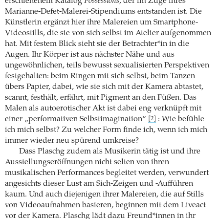
erschienenem Katalog
Possessions
, der im Zuge ihres
Marianne-Defet-Malerei-Stipendiums entstanden ist. Die
Künstlerin ergänzt hier ihre Malereien um Smartphone-
Videostills, die sie von sich selbst im Atelier aufgenommen
hat. Mit festem Blick sieht sie der Betrachter*in in die
Augen. Ihr Körper ist aus nächster Nähe und aus
ungewöhnlichen, teils bewusst sexualisierten Perspektiven
festgehalten: beim Ringen mit sich selbst, beim Tanzen
übers Papier, dabei, wie sie sich mit der Kamera abtastet,
scannt, festhält, erfährt, mit Pigment an den Füßen. Das
Malen als autoerotischer Akt ist dabei eng verknüpft mit
einer „performativen Selbstimagination“
: Wie befühle
[2]
ich mich selbst? Zu welcher Form finde ich, wenn ich mich
immer wieder neu spürend umkreise?
Dass Plaschg zudem als Musikerin tätig ist und ihre
Ausstellungseröffnungen nicht selten von ihren
musikalischen Performances begleitet werden, verwundert
angesichts dieser Lust am Sich-Zeigen und -Aufführen
kaum. Und auch diejenigen ihrer Malereien, die auf Stills
von Videoaufnahmen basieren, beginnen mit dem Liveact
vor der Kamera. Plaschg lädt dazu Freund*innen in ihr