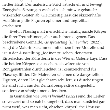
heißer Haut. Der malerische Strich ist schnell und bewegt.
Energische Setzungen wechseln sich mit wie gehaucht
wirkenden Gesten ab. Gleichzeitig lässt die skizzenhafte
Ausführung die Figuren ephemer und ungreifbar
erscheinen.
Evelyn Plaschg malt menschliche, häufig nackte Körper:
die ihrer Freund*innen, aber auch ihren eigenen. Das
beschriebene Gemälde,
Us spectacting (Blue Pulse)
(2022),
zeigt die Malerin zusammen mit einem ihrer Modelle und
ist in der Ausstellung „Iodine“ zu sehen, der ersten
Einzelschau der Künstlerin in der Wiener Galerie Layr. Dass
die beiden Körper so aussehen, als wären sie von
Röntgenstrahlen durchleuchtet, ist kennzeichnend für
Plaschgs Bilder. Die Malereien scheinen die dargestellten
Figuren, deren Haut gleichsam schillert, zu durchdringen.
Sie sind nicht aus der Zentralperspektive dargestellt,
sondern von schräg unten oder oben.
In Gemälden wie
Sine/Threshold
(2022) sind die Leiber
so verzerrt und so nah herangeholt, dass man zunächst gar
nicht weiß, was man sieht, obschon körperliche Umrisse