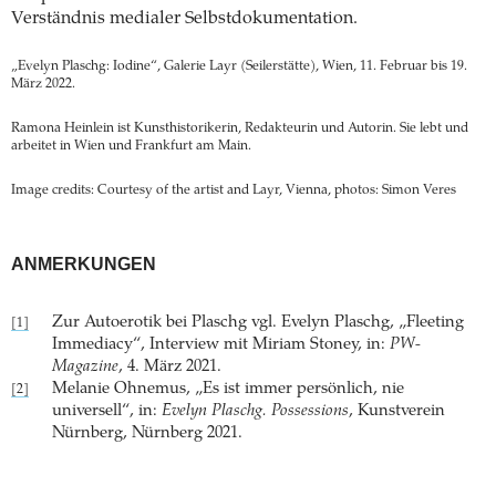
Verständnis medialer Selbstdokumentation.
„Evelyn Plaschg: Iodine“, Galerie Layr (Seilerstätte), Wien, 11. Februar bis 19.
März 2022.
Ramona Heinlein ist Kunsthistorikerin, Redakteurin und Autorin. Sie lebt und
arbeitet in Wien und Frankfurt am Main.
Image credits: Courtesy of the artist and Layr, Vienna, photos: Simon Veres
ANMERKUNGEN
Zur Autoerotik bei Plaschg vgl. Evelyn Plaschg, „Fleeting
[1]
Immediacy“, Interview mit Miriam Stoney, in:
PW-
Magazine
, 4. März 2021.
Melanie Ohnemus, „Es ist immer persönlich, nie
[2]
universell“, in:
Evelyn Plaschg. Possessions
, Kunstverein
Nürnberg, Nürnberg 2021.