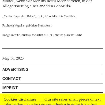
Modell, wenn wir Merlins Rotes Meer betreten, in der
Allegorisierung eines anderen Genozids?
„Merlin Carpenter: Polite“, JUBG, Köln, März bis Mai 2025.
Raphaela Vogel ist gebildete Künstlerin.
Image credit: Courtesy the artist & JUBG, photos Mareike Tocha
May 30, 2025
ADVERTISING
CONTACT
IMPRINT
PRIVACY
Cookies disclaimer
Our site saves small pieces of text
information (cookies) on your device in order to deliver