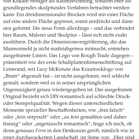
von Kokain weniger als Raumzeichnung, sondern eher als
grundlegendes skulpturales Verfahren betrachtet werden
kann: Ein dreidimensionaler Brocken wird mit einer Fläche
auf eine andere Fläche gepresst, somit zerdrückt und dann
neu geformt. Die neue Form allerdings – und das verbindet
hier Raum, Malerei und Skulptur – lässt sich nicht exakt
ausführen. Durch die Dimensionsvergrößerung, die das
Marmormehl ja nicht maßstabgetreu mitmacht, entstehen
ausgefranste Linien. Das Logo von Rough Trade dagegen –
präsentiert wie der erste Schallplattenfirmenschriftzug auf
Leinwand, seit Lucy McKenzie das Krautrocklogo von
„Brain“ abgemalt hat – ist nicht ausgefranst, weil schlecht
gemalt, sondern weil es in seiner ursprünglichen
Ungenauigkeit genau wiedergegeben ist. Das ausgefranste
Original bezieht sich DIY-romantisch auf schlechte Druck-
oder Stempelqualität. Wegen dieser unterschiedlichen
Momente spezieller Beschaffenheiten, wie „fein falsch“
oder „fein verpixelt“ oder „zu fein gemahlen und daher
fransig“ oder „angetäuscht romantisch“, frage ich mich, ob
denn genauso
Form
in den Denkraum greift, nämlich wie in
einer durchgeackerten Landschaft, im Sinne von: „Hier sind