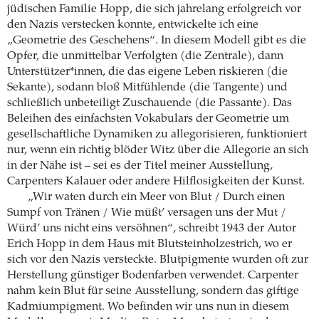
jüdischen Familie Hopp, die sich jahrelang erfolgreich vor
den Nazis verstecken konnte, entwickelte ich eine
„Geometrie des Geschehens“. In diesem Modell gibt es die
Opfer, die unmittelbar Verfolgten (die Zentrale), dann
Unterstützer*innen, die das eigene Leben riskieren (die
Sekante), sodann bloß Mitfühlende (die Tangente) und
schließlich unbeteiligt Zuschauende (die Passante). Das
Beleihen des einfachsten Vokabulars der Geometrie um
gesellschaftliche Dynamiken zu allegorisieren, funktioniert
nur, wenn ein richtig blöder Witz über die Allegorie an sich
in der Nähe ist – sei es der Titel meiner Ausstellung,
Carpenters Kalauer oder andere Hilflosigkeiten der Kunst.
„Wir waten durch ein Meer von Blut / Durch einen
Sumpf von Tränen / Wie müßt’ versagen uns der Mut /
Würd’ uns nicht eins versöhnen“, schreibt 1943 der Autor
Erich Hopp in dem Haus mit Blutsteinholzestrich, wo er
sich vor den Nazis versteckte. Blutpigmente wurden oft zur
Herstellung günstiger Bodenfarben verwendet. Carpenter
nahm kein Blut für seine Ausstellung, sondern das giftige
Kadmiumpigment. Wo befinden wir uns nun in diesem