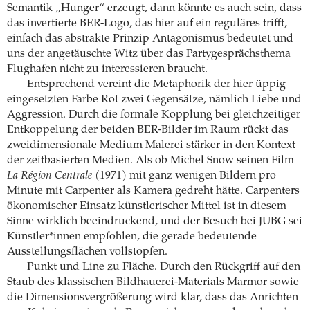
Semantik „Hunger“ erzeugt, dann könnte es auch sein, dass
das invertierte BER-Logo, das hier auf ein reguläres trifft,
einfach das abstrakte Prinzip Antagonismus bedeutet und
uns der angetäuschte Witz über das Partygesprächsthema
Flughafen nicht zu interessieren braucht.
Entsprechend vereint die Metaphorik der hier üppig
eingesetzten Farbe Rot zwei Gegensätze, nämlich Liebe und
Aggression. Durch die formale Kopplung bei gleichzeitiger
Entkoppelung der beiden BER-Bilder im Raum rückt das
zweidimensionale Medium Malerei stärker in den Kontext
der zeitbasierten Medien. Als ob Michel Snow seinen Film
La Région Centrale
(1971) mit ganz wenigen Bildern pro
Minute mit Carpenter als Kamera gedreht hätte. Carpenters
ökonomischer Einsatz künstlerischer Mittel ist in diesem
Sinne wirklich beeindruckend, und der Besuch bei JUBG sei
Künstler*innen empfohlen, die gerade bedeutende
Ausstellungsflächen vollstopfen.
Punkt und Line zu Fläche. Durch den Rückgriff auf den
Staub des klassischen Bildhauerei-Materials Marmor sowie
die Dimensionsvergrößerung wird klar, dass das Anrichten