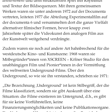
détournement
und dem strukturellen Spiel mit Rhythmus
und Textur der Bildsequenzen. Mit ihren gemeinsamen
Werken waren sie unter anderem 1972 auf der Documenta
vertreten, leiteten 1977 die Abteilung Experimentalfilm auf
der documenta 6 und versammelten dort die ganze Vielfalt
alternativer filmischer Formen, bevor knapp zwei
Jahrzehnte später die Videokunst den analogen Film aus
der Kunstwelt weitgehend verdrängte.
Zudem waren sie noch auf andere Art bahnbrechend für die
westdeutsche Kino- und Kunstszene: 1968 waren sie
Mitbegründer*innen von XSCREEN – Kölner Studio für den
unabhängigen Film und Pionier*innen in der Vermittlung
des weltweiten Underground-Films. Über den
Underground, so wie sie ihn verstanden, schrieben sie 1971:
„Die Bezeichnung ‚Underground‘ ist kein Stilbegriff, der die
Filme klassifiziert, sondern sie gibt Auskunft über eine
Situation: die Filme existieren im Untergrund, d.h., es gibt
für sie keine Vorführstellen, keine
Finanzierungsmöglichkeiten und keine Publikationsorgane.