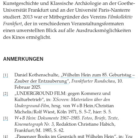
Kunstgeschichte und Klassische Archäologie an der Goethe-
Universität Frankfurt und an der Université Paris-Nanterre
studiert. 2013 war er Mitbegründer des Vereins
Filmkollektiv
Frankfurt
, der in verschiedenen Veranstaltungsformaten
einen unverstellten Blick auf alle Ausdrucksmöglichkeiten
des Kinos ermöglicht.
ANMERKUNGEN
Daniel Kothenschulte,
„Wilhelm Hein zum 85. Geburtstag –
[1]
Zauber der Entzauberung“
,
Frankfurter Rundschau
, 10.
Februar 2025.
„UNDERGROUND FILM: gegen Kommerz und
[2]
Kulturbetrieb“, in:
XScreen: Materialien über den
Underground-Film
, hrsg. von W+B Hein/Christian
Michelis/Rolf Wiest, Köln 1971, S. 5–7, hier: S. 5.
W+B Hein: Dokumente 1967–1985. Fotos, Briefe, Texte,
[3]
Kinematograph Nr. 3
, Redaktion Christiane Habich,
Frankfurt/M. 1985, S. 62.
„Passenger Books im Gespräch mit Wilhelm Hein“, in:
You
[4]