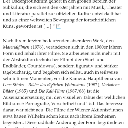
Der Undergroundfilm gehört in den großen Bereich der
Subkultur, die sich seit den 60er Jahren mit Musik, Theater
und Literatur parallel zur offiziellen Kultur entwickelt hat
und zu einer weltweiten Bewegung der fortschrittlichen
Kunst geworden ist […].“
[2]
Nach ihrem letzten bedeutenden abstrakten Werk, den
Materialfilmen
(1976), veränderten sich in den 1980er Jahren
Form und Inhalt ihrer Filme. Sie arbeiteten nicht mehr mit
der Abstraktion technischer Filmbilder (Start- und
Endbänder, Countdowns), sondern figurativ und stärker
tagebuchartig, und begaben sich selbst, auch in teilweise
sehr intimen Momenten, vor die Kamera. Hauptthema von
Love Stinks – Bilder des täglichen Wahnsinns
(1982),
Verbotene
Bilder
(1985) und
Die Kali-Filme
(1987/88) ist die
Auseinandersetzung mit den visuellen Tabus der weltlichen
Bildkunst: Pornografie, Versehrtheit und Tod. Das Interesse
daran war nicht neu: Die Filme der Wiener Aktionist*innen
etwa hatten Wilhelm schon kurz nach ihrem Erscheinen
begeistert. Diese radikale Änderung der Form begründeten