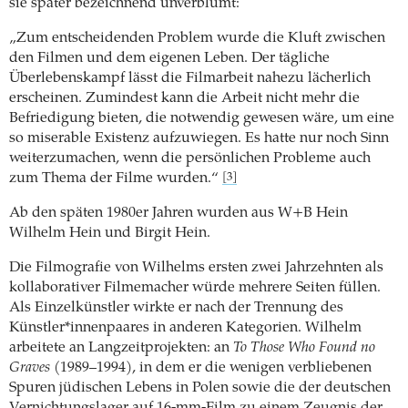
sie später bezeichnend unverblümt:
„Zum entscheidenden Problem wurde die Kluft zwischen
den Filmen und dem eigenen Leben. Der tägliche
Überlebenskampf lässt die Filmarbeit nahezu lächerlich
erscheinen. Zumindest kann die Arbeit nicht mehr die
Befriedigung bieten, die notwendig gewesen wäre, um eine
so miserable Existenz aufzuwiegen. Es hatte nur noch Sinn
weiterzumachen, wenn die persönlichen Probleme auch
zum Thema der Filme wurden.“
[3]
Ab den späten 1980er Jahren wurden aus W+B Hein
Wilhelm Hein und Birgit Hein.
Die Filmografie von Wilhelms ersten zwei Jahrzehnten als
kollaborativer Filmemacher würde mehrere Seiten füllen.
Als Einzelkünstler wirkte er nach der Trennung des
Künstler*innenpaares in anderen Kategorien. Wilhelm
arbeitete an Langzeitprojekten: an
To Those Who Found no
Graves
(1989–1994), in dem er die wenigen verbliebenen
Spuren jüdischen Lebens in Polen sowie die der deutschen
Vernichtungslager auf 16-mm-Film zu einem Zeugnis der