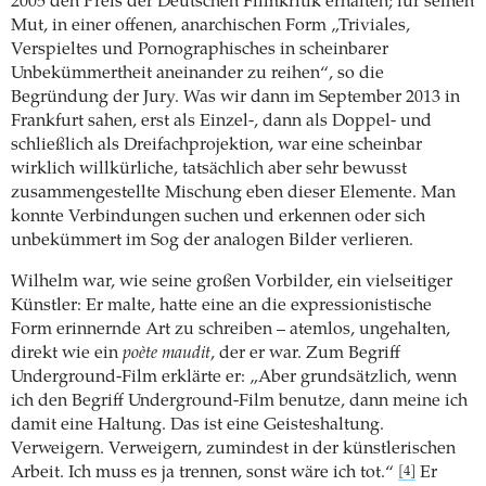
2005 den Preis der Deutschen Filmkritik erhalten; für seinen
Mut, in einer offenen, anarchischen Form „Triviales,
Verspieltes und Pornographisches in scheinbarer
Unbekümmertheit aneinander zu reihen“, so die
Begründung der Jury. Was wir dann im September 2013 in
Frankfurt sahen, erst als Einzel-, dann als Doppel- und
schließlich als Dreifachprojektion, war eine scheinbar
wirklich willkürliche, tatsächlich aber sehr bewusst
zusammengestellte Mischung eben dieser Elemente. Man
konnte Verbindungen suchen und erkennen oder sich
unbekümmert im Sog der analogen Bilder verlieren.
Wilhelm war, wie seine großen Vorbilder, ein vielseitiger
Künstler: Er malte, hatte eine an die expressionistische
Form erinnernde Art zu schreiben – atemlos, ungehalten,
direkt wie ein
poète maudit
, der er war. Zum Begriff
Underground-Film erklärte er: „Aber grundsätzlich, wenn
ich den Begriff Underground-Film benutze, dann meine ich
damit eine Haltung. Das ist eine Geisteshaltung.
Verweigern. Verweigern, zumindest in der künstlerischen
Arbeit. Ich muss es ja trennen, sonst wäre ich tot.“
Er
[4]