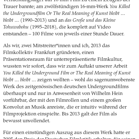
Trauer bannte; am zwölfstündigen 16-mm-Werk
You Killed
the Undergroundfilm Or The Real Meaning of Kunst bleibt …
bleibt …
(1990–2013) und an
das Große und das Kleine
Tohuwabohu
(1995–2018), die komplett auf Video
entstanden – 100 Filme von jeweils einer Stunde Dauer.
Als wir, zwei Mitstreiter*innen und ich, 2013 das
Filmkollektiv Frankfurt gründeten, einen
Präsentationsraum für unterrepräsentierte Filmkultur,
wussten wir sofort, dass wir zum Auftakt unserer Arbeit
You Killed the Underground Film or The Real Meaning of Kunst
bleibt … bleibt …
zeigen wollten – wohl
das
sagenumwobenste
Werk des zeitgenössischen deutschen Undergroundfilms
überhaupt und nur in Anwesenheit von Wilhelm Hein
vorführbar, der mit den Filmrollen und einem großen
Konvolut an Musik anreiste, die er intuitiv während der
Filmprojektion einspielte. Bis 2013 galt der Film als
bewusst unvollendet.
Für einen einstündigen Auszug aus diesem Werk hatte er