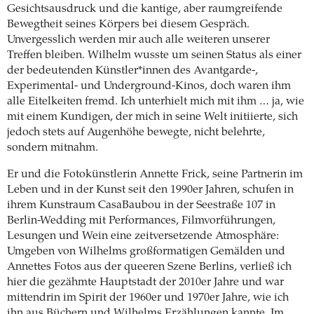
Gesichtsausdruck und die kantige, aber raumgreifende
Bewegtheit seines Körpers bei diesem Gespräch.
Unvergesslich werden mir auch alle weiteren unserer
Treffen bleiben. Wilhelm wusste um seinen Status als einer
der bedeutenden Künstler*innen des Avantgarde-,
Experimental- und Underground-Kinos, doch waren ihm
alle Eitelkeiten fremd. Ich unterhielt mich mit ihm … ja, wie
mit einem Kundigen, der mich in seine Welt initiierte, sich
jedoch stets auf Augenhöhe bewegte, nicht belehrte,
sondern mitnahm.
Er und die Fotokünstlerin Annette Frick, seine Partnerin im
Leben und in der Kunst seit den 1990er Jahren, schufen in
ihrem Kunstraum CasaBaubou in der Seestraße 107 in
Berlin-Wedding mit Performances, Filmvorführungen,
Lesungen und Wein eine zeitversetzende Atmosphäre:
Umgeben von Wilhelms großformatigen Gemälden und
Annettes Fotos aus der queeren Szene Berlins, verließ ich
hier die gezähmte Hauptstadt der 2010er Jahre und war
mittendrin im Spirit der 1960er und 1970er Jahre, wie ich
ihn aus Büchern und Wilhelms Erzählungen kannte. Im