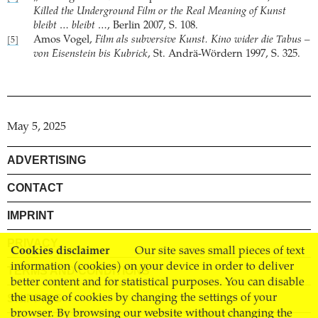
Killed the Underground Film or the Real Meaning of Kunst
bleibt … bleibt …
, Berlin 2007, S. 108.
Amos Vogel,
Film als subversive Kunst. Kino wider die Tabus –
[5]
von Eisenstein bis Kubrick
, St. Andrä-Wördern 1997, S. 325.
May 5, 2025
ADVERTISING
CONTACT
IMPRINT
PRIVACY
Cookies disclaimer
Our site saves small pieces of text
information (cookies) on your device in order to deliver
TERMS AND CONDITIONS
better content and for statistical purposes. You can disable
SHIPPING
the usage of cookies by changing the settings of your
browser. By browsing our website without changing the