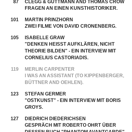
87
CLEGG & GUTTMANN AND THOMAS CROW
FRAGEN AN EINEN KUNSTHISTORIKER.
101
MARTIN PRINZHORN
ZWEI FILME VON DAVID CRONENBERG.
105
ISABELLE GRAW
"DENKEN HEISST AUFKLÄREN, NICHT T
HEORIE BILDEN" - EIN INTERVIEW MIT C
ORNELIUS CASTORIADIS.
119
MERLIN CARPENTER
I WAS AN ASSISTANT (TO KIPPENBERGER,
BÜTTNER AND OEHLEN).
123
STEFAN GERMER
"OSTKUNST" - EIN INTERVIEW MIT BORIS
GROYS.
127
DIEDRICH DIEDERICHSEN
GESPRÄCH MIT ROBERTO OHRT ÜBER
DESSEN BUCH "PHANTOM AVANTGARDE".