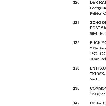
120
DER RAU
George Ba
Politics,
128
SOHO OD
POSTMA
Silvia Ko
132
FUCK Y
"The Asce
1976- 199
Jamie Rei
136
ENTTÄU
"KIOSK. A
York.
138
COMMON
"Bridge / 
142
UPDATE