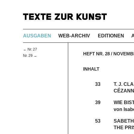
AUSGABEN
WEB-ARCHIV
EDITIONEN
← Nr. 27
HEFT NR. 28 / NOVEM
Nr. 29 →
INHALT
33
T. J. CL
CÉZANN
39
WIE BIS
von Isab
53
SABETH
THE PR