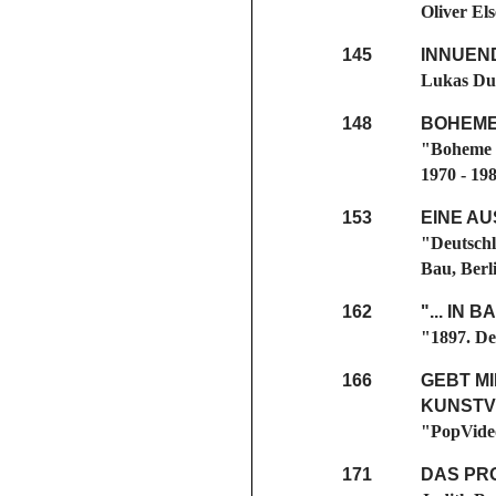
Oliver Els
145
INNUEN
Lukas Du
148
BOHEME
"Boheme u
1970 - 19
153
EINE A
"Deutschl
Bau, Berli
162
"... IN
"1897. De
166
GEBT MI
KUNSTV
"PopVideo
171
DAS PR