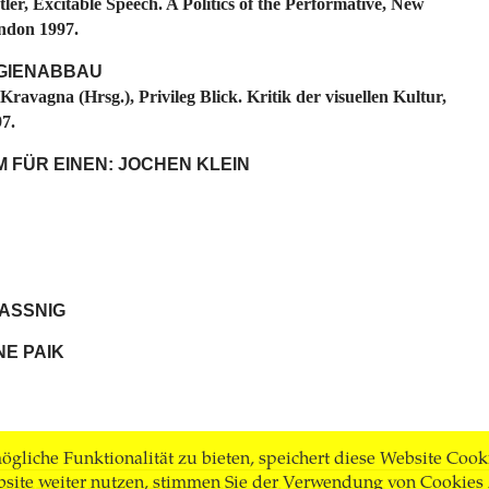
ler, Excitable Speech. A Politics of the Performative, New
ndon 1997.
EGIENABBAU
Kravagna (Hrsg.), Privileg Blick. Kritik der visuellen Kultur,
7.
 FÜR EINEN: JOCHEN KLEIN
LASSNIG
E PAIK
gliche Funktionalität zu bieten, speichert diese Website Cook
bsite weiter nutzen, stimmen Sie der Verwendung von Cookies 