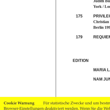
Judith But
York / Lo
175
PRIVIL
Christian 
Berlin 199
179
REQUIEM
EDITION
MARIA 
NAM JUN
Cookie Warnung
Für statistische Zwecke und um bestmö
Browser-Einstellungen deaktiviert werden. Wenn Sie die We