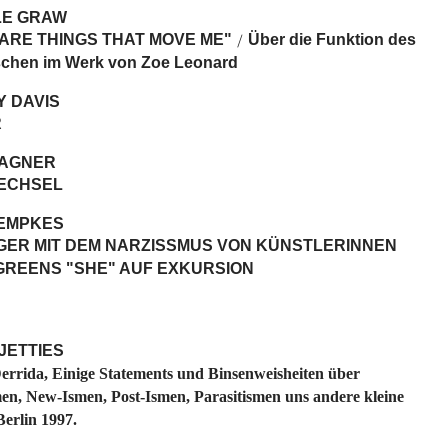
LE GRAW
 ARE THINGS THAT MOVE ME"
Über die Funktion des
/
schen im Werk von Zoe Leonard
Y DAVIS
R
AGNER
ECHSEL
EMPKES
ER MIT DEM NARZISSMUS VON KÜNSTLERINNEN R
REENS "SHE" AUF EXKURSION
JETTIES
errida, Einige Statements und Binsenweisheiten über
en, New-Ismen, Post-Ismen, Parasitismen uns andere kleine
Berlin 1997.