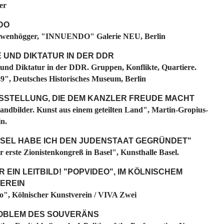
er
DO
wenhögger, "INNUENDO" Galerie NEU, Berlin
 UND DIKTATUR IN DER DDR
nd Diktatur in der DDR. Gruppen, Konflikte, Quartiere.
89", Deutsches Historisches Museum, Berlin
USSTELLUNG, DIE DEM KANZLER FREUDE MACHT
andbilder. Kunst aus einem geteilten Land", Martin-Gropius-
n.
 BASEL HABE ICH DEN JUDENSTAAT GEGRÜNDET"
r erste Zionistenkongreß in Basel", Kunsthalle Basel.
R EIN LEITBILD! "POPVIDEO", IM KÖLNISCHEM
EREIN
", Kölnischer Kunstverein / VIVA Zwei
OBLEM DES SOUVERÄNS