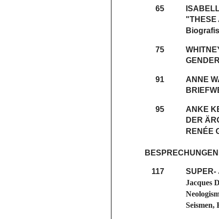
65
ISABEL
"THESE
Biografi
75
WHITNE
GENDE
91
ANNE W
BRIEFW
95
ANKE K
DER ÄRG
ENÉE G
BESPRECHUNGEN
117
SUPER- 
Jacques D
Neologism
Seismen, 