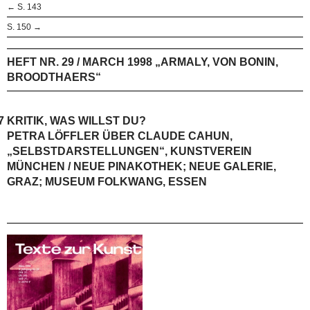
← S. 143
S. 150 →
HEFT NR. 29 / MARCH 1998 „ARMALY, VON BONIN,
BROODTHAERS“
7
KRITIK, WAS WILLST DU?
PETRA LÖFFLER ÜBER CLAUDE CAHUN,
„SELBSTDARSTELLUNGEN“, KUNSTVEREIN
MÜNCHEN / NEUE PINAKOTHEK; NEUE GALERIE,
GRAZ; MUSEUM FOLKWANG, ESSEN