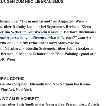
UNGEN ZUM NEO-LIBERALISMUS
dmann über "Form und Grund" im Augarten, Wien
/
ss über Dorothy Iannone bei September, Berlin
Kiron
/
er Ina Weber im Kunstverein Kassel
Barbara Buchmaier
/
Sonderausstellung "difference, what difference?" zum Art
lin 2008
Felix Prinz über David Maljkovic im
/
ein Nürnberg
Kerstin Stakemeier über John Stezaker in
/
 Bremen
Magnus Schäfer über "Bad Painting - good art"
/
K, Wien
ERAL GOTHIC
ee über Stephan Dillemuth und Nils Norman bei Reena
 Fine Art, New York
NING AM FLACHBETT
uner über Josh Smith in der Galerie Eva Presenhuber, Zürich