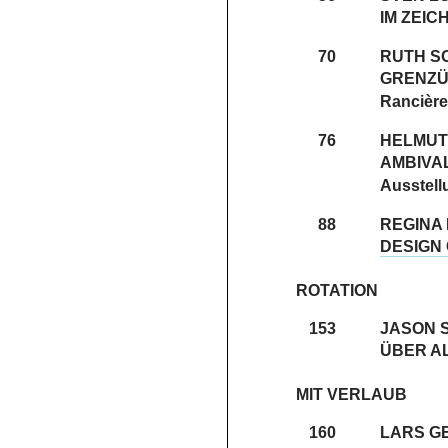
IM ZEIC
70
RUTH S
GRENZÜ
Rancière
76
HELMUT
AMBIVA
Ausstell
88
REGINA
DESIGN
ROTATION
153
JASON 
ÜBER AL
MIT VERLAUB
160
LARS G