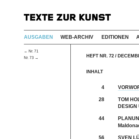
AUSGABEN
WEB-ARCHIV
EDITIONEN
← Nr. 71
HEFT NR. 72 / DECEMB
Nr. 73 →
INHALT
4
VORWO
28
TOM HO
DESIGN
44
PLANUN
Maldona
56
SVEN L