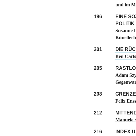
und im 
196
EINE SO
POLITIK
Susanne L
Künstlerh
201
DIE RÜ
Ben Carls
205
RASTLO
Adam Szy
Gegenwart
208
GRENZE
Felix Ens
212
MITTEND
Manuela 
216
INDEX U