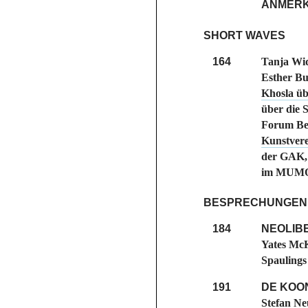
ANMERK
SHORT WAVES
164
Tanja Wi
Esther Bu
Khosla üb
über die 
Forum Ber
Kunstver
der GAK,
im MUMO
BESPRECHUNGEN
184
NEOLIB
Yates McK
Spaulings
191
DE KOO
Stefan Ne