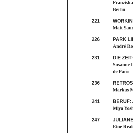
Franziska
Berlin
221
WORKIN
Matt Saun
226
PARK LI
André Rot
231
DIE ZE
Susanne L
de Paris
236
RETROS
Markus M
241
BERUF:
Miya Yosh
247
JULIAN
Eine Reak