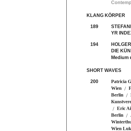
Contempo
KLANG KÖRPER
189
STEFAN
YR INDE
194
HOLGER
DIE KÜ
Medium 
SHORT WAVES
200
Patricia 
Wien
F
/
Berlin
/
Kunstvere
Eric A
/
Berlin
/
Winterth
Wien Luka