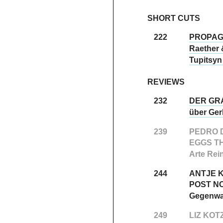
SHORT CUTS
222
PROPAG
Raether 
Tupitsyn 
REVIEWS
232
DER GR
über Gerh
239
PEDRO 
EGGS T
Arte Rei
244
ANTJE 
POST NO
Gegenwar
249
LIZ KOT