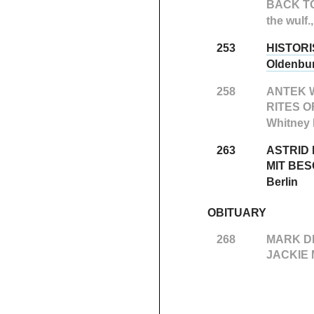
BACK T
the wulf.
253
HISTOR
Oldenbur
258
ANTEK 
RITES O
Whitney 
263
ASTRID
MIT BE
Berlin
OBITUARY
268
MARK D
JACKIE 