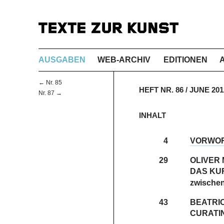
AUSGABEN
WEB-ARCHIV
EDITIONEN
← Nr. 85
HEFT NR. 86 / JUNE 2
Nr. 87 →
INHALT
4
VORWO
29
OLIVER
DAS KU
zwischen 
43
BEATRI
CURATI