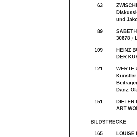
63
ZWISCH
Diskussi
und Jako
89
SABETH
30678
/
109
HEINZ 
DER KU
121
WERTE 
Künstler
Beiträge
Danz, Ola
151
DIETER
ART WO
BILDSTRECKE
165
LOUISE