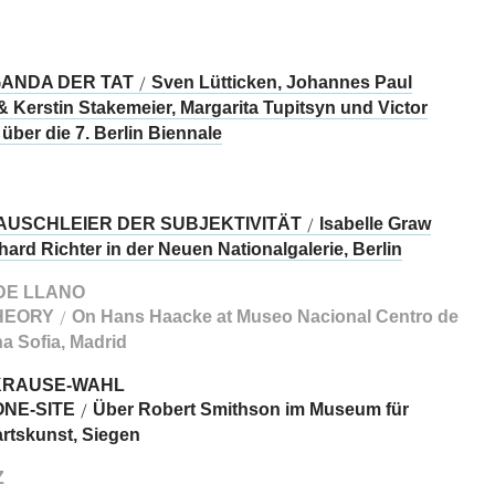
ANDA DER TAT
Sven Lütticken, Johannes Paul
/
& Kerstin Stakemeier, Margarita Tupitsyn und Victor
über die 7. Berlin Biennale
AUSCHLEIER DER SUBJEKTIVITÄT
Isabelle Graw
/
ard Richter in der Neuen Nationalgalerie, Berlin
DE LLANO
HEORY
On Hans Haacke at Museo Nacional Centro de
/
na Sofia, Madrid
KRAUSE-WAHL
NE-SITE
Über Robert Smithson im Museum für
/
tskunst, Siegen
Z