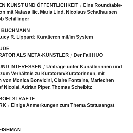
EN KUNST UND ÖFFENTLICHKEIT
Eine Roundtable-
/
on mit Natasa Ilic, Maria Lind, Nicolaus Schafhausen
b Schillinger
 BUCHMANN
Lucy R. Lippard: Kuratieren mit/im System
BUDE
RATOR ALS META-KÜNSTLER
Der Fall HUO
/
UND INTERESSEN
Umfrage unter Künstlerinnen und
/
 zum Verhältnis zu Kuratoren/Kuratorinnen, mit
n von Monica Bonvicini, Claire Fontaine, Mariechen
f Nicolai, Adrian Piper, Thomas Scheibitz
 ROELSTRAETE
RK
Einige Anmerkungen zum Thema Statusangst
/
 FISHMAN