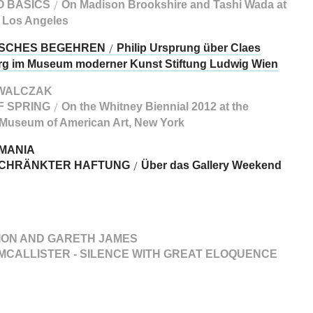
O BASICS
On Madison Brookshire and Tashi Wada at
/
, Los Angeles
ISCHES BEGEHREN
Philip Ursprung über Claes
/
g im Museum moderner Kunst Stiftung Ludwig Wien
WALCZAK
F SPRING
On the Whitney Biennial 2012 at the
/
Museum of American Art, New York
 MANIA
SCHRÄNKTER HAFTUNG
Über das Gallery Weekend
/
ION AND GARETH JAMES
MCALLISTER - SILENCE WITH GREAT ELOQUENCE