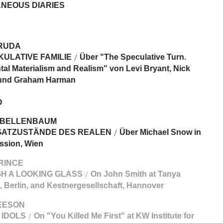
ANEOUS DIARIES
RUDA
KULATIVE FAMILIE
Über "The Speculative Turn.
/
tal Materialism and Realism" von Levi Bryant, Nick
 und Graham Harman
O
 BELLENBAUM
ATZUSTÄNDE DES REALEN
Über Michael Snow in
/
ssion, Wien
RINCE
H A LOOKING GLASS
On John Smith at Tanya
/
, Berlin, and Kestnergesellschaft, Hannover
EESON
. IDOLS
On "You Killed Me First" at KW Institute for
/