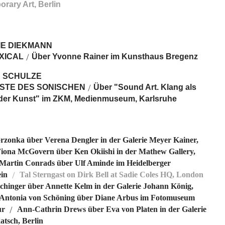
rary Art, Berlin
IE DIEKMANN
XICAL
Über Yvonne Rainer im Kunsthaus Bregenz
/
 SCHULZE
NSTE DES SONISCHEN
Über "Sound Art. Klang als
/
der Kunst" im ZKM, Medienmuseum, Karlsruhe
Grzonka über Verena Dengler in der Galerie Meyer Kainer,
iona McGovern über Ken Okiishi in der Mathew Gallery,
Martin Conrads über Ulf Aminde im Heidelberger
in
Tal Sterngast on Dirk Bell at Sadie Coles HQ, London
/
ichinger über Annette Kelm in der Galerie Johann König,
Antonia von Schöning über Diane Arbus im Fotomuseum
ur
Ann-Cathrin Drews über Eva von Platen in der Galerie
/
tsch, Berlin