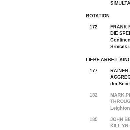
SIMULT
ROTATION
172
FRANK 
DIE SPE
Continen
Srnicek
LIEBE ARBEIT KIN
177
RAINER
AGGREG
der Sece
182
MARK P
THROUG
Leighton
185
JOHN B
KILL YR