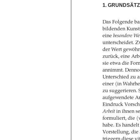
1. GRUNDSÄT
Das Folgende bas
bildenden Kunst 
eine
besondere We
unterscheidet. 
der Wert gewöhn
zurück, eine Arb
sie etwa die Fo
annimmt. Dennoc
Unterschied zu a
einer (in Wahrh
zu suggerieren. 
aufgewendete Ar
Eindruck Vorsch
Arbeit
in ihnen se
formuliert, die (
habe. Es handelt
Vorstellung, die
triggern diese vi