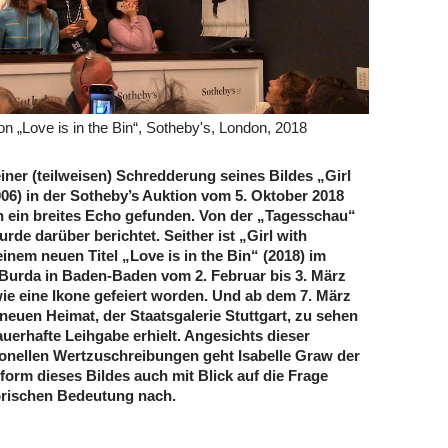
n „Love is in the Bin“, Sotheby's, London, 2018
iner (teilweisen) Schredderung seines Bildes „Girl
006) in der Sotheby’s Auktion vom 5. Oktober 2018
n ein breites Echo gefunden. Von der „Tagesschau“
rde darüber berichtet. Seither ist „Girl with
inem neuen Titel „Love is in the Bin“ (2018) im
Burda in Baden-Baden vom 2. Februar bis 3. März
wie eine Ikone gefeiert worden. Und ab dem 7. März
 neuen Heimat, der Staatsgalerie Stuttgart, zu sehen
dauerhafte Leihgabe erhielt. Angesichts dieser
tionellen Wertzuschreibungen geht Isabelle Graw der
orm dieses Bildes auch mit Blick auf die Frage
orischen Bedeutung nach.