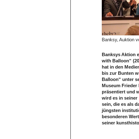
Banksy, Auktion vo
Banksys Aktion e
with Balloon“ (2
hat in den Medie
bis zur Bunten wu
Balloon“ unter se
Museum Frieder 
präsentiert und 
wird es in seiner
sein, die es als 
jüngsten institu
besonderen Wertf
seiner kunsthist