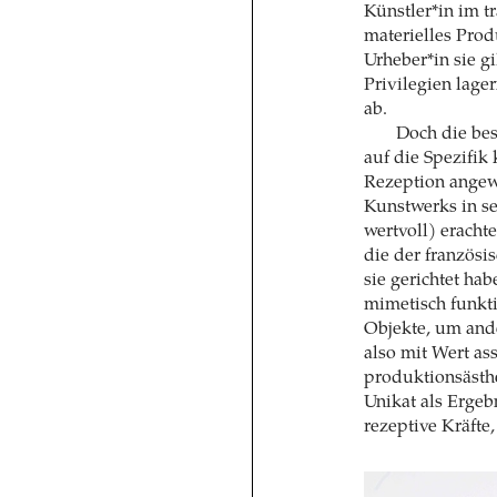
Künstler*in im t
materielles Prod
Urheber*in sie gi
Privilegien lage
ab.
Doch die bes
auf die Spezifik 
Rezeption angewi
Kunstwerks in s
wertvoll) erachte
die der französ
sie gerichtet hab
mimetisch funkti
Objekte, um ande
also mit Wert as
produktionsästhe
Unikat als Ergeb
rezeptive Kräfte,