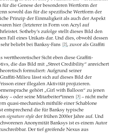
 für die Genese der besonderen Wertform der
Denn sowohl das für die spezifische Wertform der
iche Prinzip der Einmaligkeit als auch der Aspekt
waren hier (letzterer in Form von Acryl auf
leistet. Sotheby’s zufolge stellt dieses Bild den
nen Fall eines Unikats dar. Und dies, obwohl dessen
 sehr beliebt bei Banksy-Fans
, zuvor als Graffiti
[2]
s werttheoretischer Sicht eben diese Graffiti-
vs, die das Bild mit „Street Credibility“ anreichert
theoretisch formuliert: Aufgrund seiner
affiti-Milieu lässt sich auf dieses Bild der
risson einer illegalen Aktivität projizieren.
ormensprache gehört „Girl with Balloon“ zu jenen
nksy – oder seine Mitarbeiter*innen
– nicht mehr
[3]
ern quasi-mechanisch mithilfe einer Schablone
st entsprechend die für Banksy typische
nen
signature style
der frühen 2000er Jahre auf. Und
eschworenen Anonymität Banksys ist es einem Autor
schreibbar. Der tief greifende Nexus aus