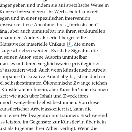
änger geben und indem sie auf spezifische Weise in
Kontext intervenieren. Ihr Wert scheint konkret
iegen und in einer spezifischen Intervention
unstwerke diese Annahme ihres „intrinsischen“
ängt aber auch unmittelbar mit ihren strukturellen
usammen. Anders als seriell hergestellte
 Kunstwerke materielle Unikate
, die einem
[1]
 zugeschrieben werden. Es ist die Signatur, die
n seinen Autor, seine Autorin unmittelbar
dass es mit deren vergleichsweise privilegierter
eit
assoziiert wird. Auch wenn künstlerische Arbeit
laupause für kreative Arbeit abgibt, ist sie doch im
viel selbstbestimmter. Ökonomische Zwänge reichen
 Künstleratelier hinein, aber Künstler*innen können
szeit wie auch über Inhalt und Zweck ihres
 noch weitgehend selbst bestimmen. Von dieser
 künstlerischer Arbeit assoziiert ist, kann die
in in einer Werbeagentur nur träumen. Erschwerend
s letztere im Gegensatz zur Künstler*in über kein
ukt als Ergebnis ihrer Arbeit verfügt. Wenn die