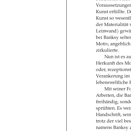
Voraussetzungen
Kunst erfüllte. 
Kunst so wesentl
der Materialität 
Leinwand) gewähr
bei Banksy selte
Motiv, angeblich
zirkulierte.
Nun ist es au
Herkunft des Moti
oder, rezeptions
Verankerung im Gr
lebensweltliche F
Mit seiner F
Arbeiten, die Ba
freihändig, sond
sprühten. Es wei
Handschrift, sei
trotz der viel b
namens Banksy zu