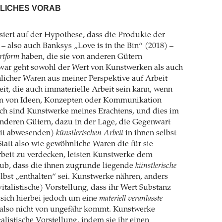
ZLICHES VORAB
iert auf der Hypothese, dass die Produkte der
– also auch Banksys „Love is in the Bin“ (2018) –
rtform
haben, die sie von anderen Gütern
Zwar geht sowohl der Wert von Kunstwerken als auch
licher Waren aus meiner Perspektive auf Arbeit
eit, die auch immaterielle Arbeit sein kann, wenn
rm von Ideen, Konzepten oder Kommunikation
h sind Kunstwerke meines Erachtens, und dies im
nderen Gütern, dazu in der Lage, die Gegenwart
eit abwesenden)
künstlerischen Arbeit
in ihnen selbst
Statt also wie gewöhnliche Waren die für sie
beit zu verdecken, leisten Kunstwerke dem
ub, dass die ihnen zugrunde liegende
künstlerische
lbst „enthalten“ sei. Kunstwerke nähren, anders
vitalistische) Vorstellung, dass ihr Wert Substanz
 sich hierbei jedoch um eine
materiell veranlasste
 also nicht von ungefähr kommt. Kunstwerke
talistische Vorstellung, indem sie ihr einen