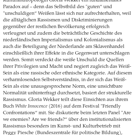
Kulturanthropologin Gloria Wekker ein fundamentales
Paradox auf – denn das Selbstbild des "guten“ und
"unschuldigen“ Weißen lässt sich nur aufrechterhalten, weil
die alltäglichen Rassismen und Diskriminierungen
gegenüber der restlichen Bevölkerung erfolgreich
verleugnet und zudem die beträchtliche Geschichte des
niederländischen Imperialismus und Kolonialismus als
auch die Beteiligung der Niederlande am Sklavenhandel
einschließlich ihrer Effekte in die Gegenwart unterschlagen
werden. Somit verdeckt die weiße Unschuld die Quellen
ihrer Privilegien und Macht und negiert zugleich das Weiß-
Sein als eine rassische oder ethnische Kategorie. Auf diesem
verharmlosenden Selbstverständnis, in der sich das Weiß-
Sein als eine unausgesprochene Norm, eine unsichtbare
Normalität unhinterfragt durchsetzt, basiert der strukturelle
Rassismus. Gloria Wekker teilt diese Einsichten aus ihrem
Buch
White Innocence
(2016) auf dem Festival "Friendly
Confrontations“ mit. Sie diskutierte beim letzten Panel "Are
we enemies? Are we friends?“ über den institutionalisierten
Rassismus besonders im Kunst- und Kulturbetrieb mit
Peggy Piesche (Bundeszentrale für politische Bildung),