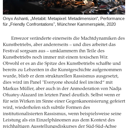
Onyx Ashanti, „Metabit: Metapixel: Metadimension“, Performance
für „Friendly Confrontations", Münchner Kammerspiele, 2020
Enwezor veränderte einerseits die Machtdynamiken des
Kunstbetriebs, aber andererseits – und dies arbeitet das
Festival sorgsam aus – umklammern ihn Teile des
Kunstbetriebs noch immer mit einem toxischen Wir.
Obwohl er es an die Spitze des Kunstbetriebs schaffte und
bereits zu Lebzeiten in die Kunstgeschichte aufgenommen
wurde, blieb er dem strukturellen Rassismus ausgesetzt,
dies wird im Panel "Everyone should feel invited“ mit
Markus Müller, aber auch in der Anmoderation von Nadja
Ofuatey-Alazard im letzten Panel deutlich. Selbst wenn er
für sein Wirken im Sinne einer Gegenkanonisierung gefeiert
wird, wiederholen sich subtile Formen des
institutionalisierten Rassismus, wenn beispielsweise seine
Leistung als ein Einzelphänomen aus dem Kontext des
reichhaltigen Ausstellungsdiskurses der Süd-Süd-Achse