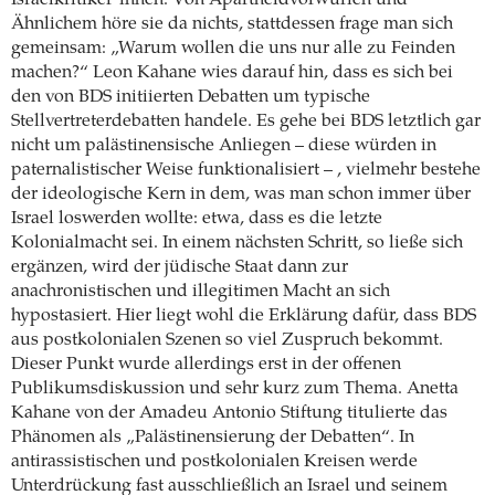
Israelkritiker*innen. Von Apartheidvorwürfen und
Ähnlichem höre sie da nichts, stattdessen frage man sich
gemeinsam: „Warum wollen die uns nur alle zu Feinden
machen?“ Leon Kahane wies darauf hin, dass es sich bei
den von BDS initiierten Debatten um typische
Stellvertreterdebatten handele. Es gehe bei BDS letztlich gar
nicht um palästinensische Anliegen – diese würden in
paternalistischer Weise funktionalisiert – , vielmehr bestehe
der ideologische Kern in dem, was man schon immer über
Israel loswerden wollte: etwa, dass es die letzte
Kolonialmacht sei. In einem nächsten Schritt, so ließe sich
ergänzen, wird der jüdische Staat dann zur
anachronistischen und illegitimen Macht an sich
hypostasiert. Hier liegt wohl die Erklärung dafür, dass BDS
aus postkolonialen Szenen so viel Zuspruch bekommt.
Dieser Punkt wurde allerdings erst in der offenen
Publikumsdiskussion und sehr kurz zum Thema. Anetta
Kahane von der Amadeu Antonio Stiftung titulierte das
Phänomen als „Palästinensierung der Debatten“. In
antirassistischen und postkolonialen Kreisen werde
Unterdrückung fast ausschließlich an Israel und seinem