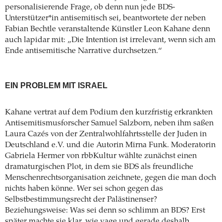
personalisierende Frage, ob denn nun jede BDS-
Unterstützer*in antisemitisch sei, beantwortete der neben
Fabian Bechtle veranstaltende Künstler Leon Kahane denn
auch lapidar mit: „Die Intention ist irrelevant, wenn sich am
Ende antisemitische Narrative durchsetzen.“
EIN PROBLEM MIT ISRAEL
Kahane vertrat auf dem Podium den kurzfristig erkrankten
Antisemitismusforscher Samuel Salzborn, neben ihm saßen
Laura Cazés von der Zentralwohlfahrtsstelle der Juden in
Deutschland e.V. und die Autorin Mirna Funk. Moderatorin
Gabriela Hermer von rbbKultur wählte zunächst einen
dramaturgischen Plot, in dem sie BDS als freundliche
Menschenrechtsorganisation zeichnete, gegen die man doch
nichts haben könne. Wer sei schon gegen das
Selbstbestimmungsrecht der Palästinenser?
Beziehungsweise: Was sei denn so schlimm an BDS? Erst
später machte sie klar, wie vage und gerade deshalb