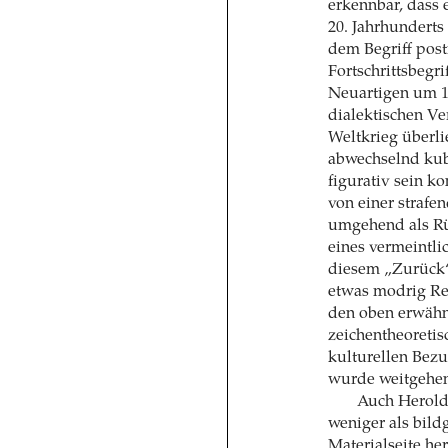
erkennbar, dass
20. Jahrhunderts 
dem Begriff post
Fortschrittsbegr
Neuartigen um 1
dialektischen Ve
Weltkrieg überlie
abwechselnd kubis
figurativ sein k
von einer straf
umgehend als Rü
eines vermeintl
diesem „Zurück“
etwas modrig Rea
den oben erwähn
zeichentheoreti
kulturellen Bezu
wurde weitgehen
Auch Herold 
weniger als bil
Materialseite her