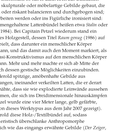
, skulpturale oder möbelartige Gebilde gebaut, die
n oder riskant balancieren und durchgebogen sind;
eiten werden oder ins Figürliche ironisiert sind:
mengehaltene Lattenbündel heißen etwa
Stalin
oder
1984). Bei Capitain Petzel wiederum stand ein
es Holzgestell, dessen Titel
Raum genug
(1986) auf
pielt, dass darunter ein menschlicher Körper
kann, und das damit auch den Moment markiert, als
asi-Konstruktivismus auf den menschlichen Körper
ann. Mehr und mehr machte er sich ab Mitte der
ch dessen gestische Möglichkeiten einzubinden.
Herold spitzige, amöbenhafte Gebilde aus
angen, ineinander verkeilten Latten, die er derart
einnähte, dass sie wie explodierte Leinwände aussehen
hmen, die sich ins Dreidimensionale hinauskämpfen
zel wurde eine vier Meter lange, gelb gefärbte,
ion dieses Werktypus aus dem Jahr 2007 gezeigt).
rold diese Holz-/Textilbündel auf, sodass
nieristisch überschlanke Anthropomorphe
sich wie das eingangs erwähnte Gebilde (
Der Zeiger
,