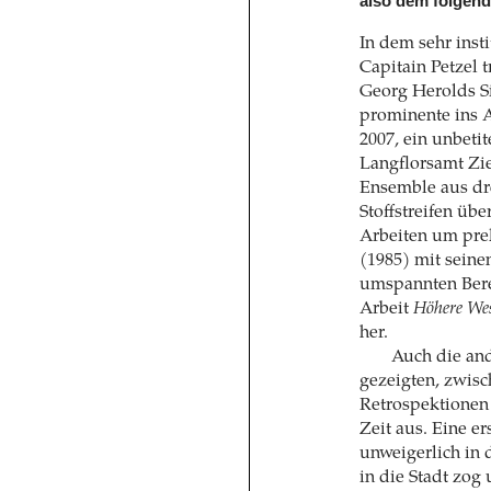
also dem folgende
In dem sehr inst
Capitain Petzel 
Georg Herolds Si
prominente ins A
2007, ein unbeti
Langflorsamt Zie
Ensemble aus dr
Stoffstreifen üb
Arbeiten um prekä
(1985) mit seine
umspannten Bere
Arbeit
Höhere Wes
her.
Auch die and
gezeigten, zwisc
Retrospektionen 
Zeit aus. Eine e
unweigerlich in
in die Stadt zog