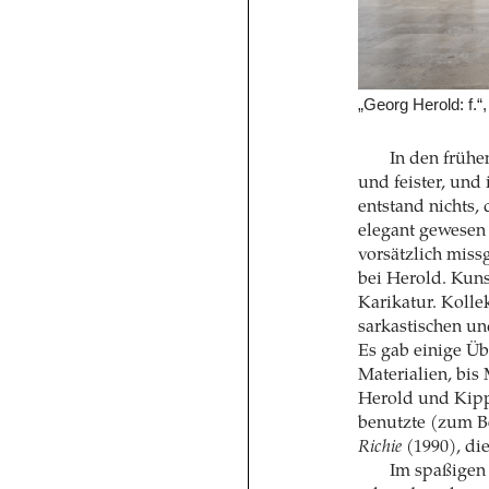
„Georg Herold: f.“,
In den frühe
und feister, und
entstand nichts, 
elegant gewesen 
vorsätzlich miss
bei Herold. Kuns
Karikatur. Kolle
sarkastischen u
Es gab einige Ü
Materialien, bis
Herold und Kipp
benutzte (zum B
Richie
(1990), die
Im spaßigen 