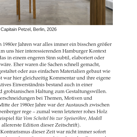
 Capitain Petzel, Berlin, 2026
n 1980er Jahren war alles immer ein bisschen größer
 im uns hier interessierenden Hamburger Kontext
das in einem engeren Sinn subtil, elaboriert oder
wäre. Eher waren die Sachen schnell gemacht,
gestaltet oder aus einfachen Materialien gebaut wie
t war hier gleichzeitig Kommentar und ihre eigene
ktives Einverständnis bestand auch in einer
nd grobianischen Haltung zum Gestaltungswillen.
berschneidungen bei Themen, Motiven und
 Mitte der 1980er Jahre war der Austausch zwischen
enberger rege – zumal wenn letzterer rohes Holz
eispiel für
Vom Scheitel bis zur Speiseröhre, Modell
 allererste Edition dieser Zeitschrift).
Kontrarismus dieser Zeit war nicht immer sofort