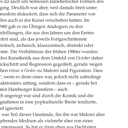
 es da auch um Semiosen künstlerischer Formen des
ging. Deutlich war aber, weil damals breit unter
modern diskutiert, dass sich die Parameter von
iffen auch in der Kunst verschoben hatten. Im
980 gab es im Übrigen Analogien zu den
rdrillungen, die aus den Jahren um den Ersten
fert sind, als das jeweils Fortgeschrittenste
tisch, archaisch, klassizistisch, abstrakt oder
onnte. Die Verhältnisse der frühen 1980er wurden
enden Kunstkritik aus dem Umfeld von
October
daher
ckschritt und Regression gegeißelt, gerade wegen
ichen
retour à l’ordre
zu Malerei und Figuration. Dass
, wenn es denn eines war, jedoch nicht unbedingt
ktionäres anhing, sondern dass es – gerade bei
ten Hamburger Künstlern – auch
sch angeregt war und durch die Komik und die
gnahmen in eine popkulturelle Breite tendierte,
d ignoriert.
war Teil dieser Umstände, für ihn war Malerei aber
dgebendes Medium als vielmehr eher von einer
 interessant. So hat er dann eben aus Dachlatten