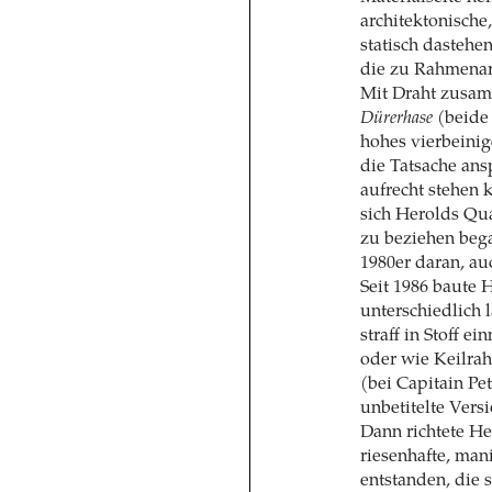
architektonische
statisch dastehe
die zu Rahmenarb
Mit Draht zusam
Dürerhase
(beide 
hohes vierbeinig
die Tatsache ans
aufrecht stehen 
sich Herolds Qu
zu beziehen beg
1980er daran, au
Seit 1986 baute 
unterschiedlich l
straff in Stoff 
oder wie Keilra
(bei Capitain Pet
unbetitelte Vers
Dann richtete He
riesenhafte, ma
entstanden, die 