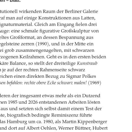
n – Blatt.
itutionell wirkenden Raum der Berliner Galerie
traf man auf einige Konstruktionen aus Latten,
gnaturmaterial. Gleich am Eingang fielen drei
uge: eine schmale figurative Großskulptur von
teltes Großformat, an dessen Bespannung aus
gelsteine zerren (1990), und in der Mitte ein
ei grob zusammengenagelten, mit schwarzen
erzogenen Keilrahmen. Geht es in den ersten beiden
re Balance, so stellt der dreiteilige
Kunstraub
n je auf der rechten Rahmenseite schwarz
ichen einen direkten Bezug zu Sigmar Polkes
en befahlen: rechte obere Ecke schwarz malen!
(1969)
eren der insgesamt etwas mehr als ein Dutzend
hen 1985 und 2026 entstandenen Arbeiten lösten
aus und setzten sich selbst damit einem Test der
rste, biografisch bedingte Reminiszenz führte
 das Hamburg um ca. 1980, als Martin Kippenberger
 und dort auf Albert Oehlen, Werner Büttner, Hubert