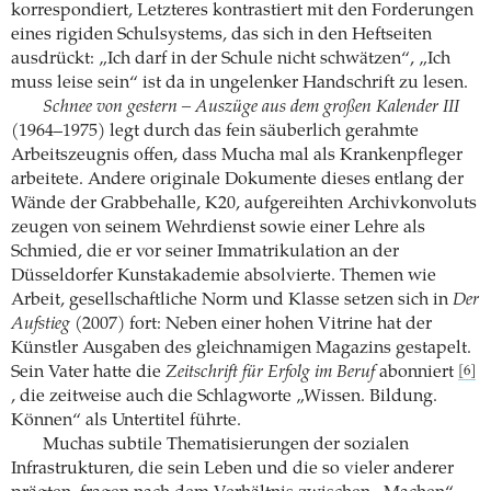
korrespondiert, Letzteres kontrastiert mit den Forderungen
eines rigiden Schulsystems, das sich in den Heftseiten
ausdrückt: „Ich darf in der Schule nicht schwätzen“, „Ich
muss leise sein“ ist da in ungelenker Handschrift zu lesen.
Schnee von gestern – Auszüge aus dem großen Kalender III
(1964–1975) legt durch das fein säuberlich gerahmte
Arbeitszeugnis offen, dass Mucha mal als Krankenpfleger
arbeitete. Andere originale Dokumente dieses entlang der
Wände der Grabbehalle, K20, aufgereihten Archivkonvoluts
zeugen von seinem Wehrdienst sowie einer Lehre als
Schmied, die er vor seiner Immatrikulation an der
Düsseldorfer Kunstakademie absolvierte. Themen wie
Arbeit, gesellschaftliche Norm und Klasse setzen sich in
Der
Aufstieg
(2007) fort: Neben einer hohen Vitrine hat der
Künstler Ausgaben des gleichnamigen Magazins gestapelt.
Sein Vater hatte die
Zeitschrift für Erfolg im Beruf
abonniert
[6]
, die zeitweise auch die Schlagworte „Wissen. Bildung.
Können“ als Untertitel führte.
Muchas subtile Thematisierungen der sozialen
Infrastrukturen, die sein Leben und die so vieler anderer