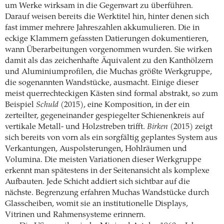
um Werke wirksam in die Gegenwart zu überführen.
Darauf weisen bereits die Werktitel hin, hinter denen sich
fast immer mehrere Jahreszahlen akkumulieren. Die in
eckige Klammern gefassten Datierungen dokumentieren,
wann Überarbeitungen vorgenommen wurden. Sie wirken
damit als das zeichenhafte Äquivalent zu den Kanthölzern
und Aluminiumprofilen, die Muchas größte Werkgruppe,
die sogenannten Wandstücke, ausmacht. Einige dieser
meist querrechteckigen Kästen sind formal abstrakt, so zum
Beispiel
Schuld
(2015), eine Komposition, in der ein
zerteilter, gegeneinander gespiegelter Schienenkreis auf
vertikale Metall- und Holzstreben trifft.
Birken
(2015) zeigt
sich bereits von vorn als ein sorgfältig geplantes System aus
Verkantungen, Auspolsterungen, Hohlräumen und
Volumina. Die meisten Variationen dieser Werkgruppe
erkennt man spätestens in der Seitenansicht als komplexe
Aufbauten. Jede Schicht addiert sich sichtbar auf die
nächste. Begrenzung erfahren Muchas Wandstücke durch
Glasscheiben, womit sie an institutionelle Displays,
Vitrinen und Rahmensysteme erinnern.