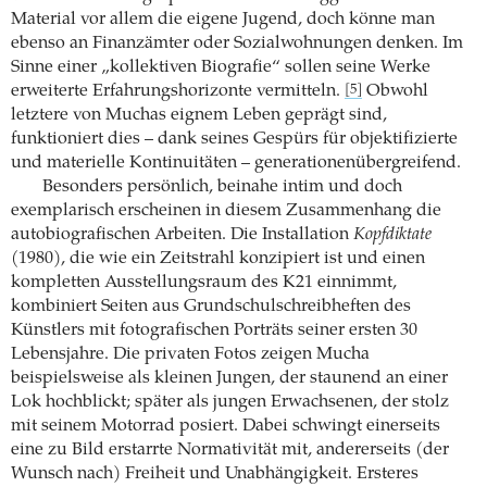
Material vor allem die eigene Jugend, doch könne man
ebenso an Finanzämter oder Sozialwohnungen denken. Im
Sinne einer „kollektiven Biografie“ sollen seine Werke
erweiterte Erfahrungshorizonte vermitteln.
Obwohl
[5]
letztere von Muchas eignem Leben geprägt sind,
funktioniert dies – dank seines Gespürs für objektifizierte
und materielle Kontinuitäten – generationenübergreifend.
Besonders persönlich, beinahe intim und doch
exemplarisch erscheinen in diesem Zusammenhang die
autobiografischen Arbeiten. Die Installation
Kopfdiktate
(1980), die wie ein Zeitstrahl konzipiert ist und einen
kompletten Ausstellungsraum des K21 einnimmt,
kombiniert Seiten aus Grundschulschreibheften des
Künstlers mit fotografischen Porträts seiner ersten 30
Lebensjahre. Die privaten Fotos zeigen Mucha
beispielsweise als kleinen Jungen, der staunend an einer
Lok hochblickt; später als jungen Erwachsenen, der stolz
mit seinem Motorrad posiert. Dabei schwingt einerseits
eine zu Bild erstarrte Normativität mit, andererseits (der
Wunsch nach) Freiheit und Unabhängigkeit. Ersteres