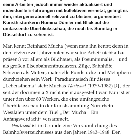
seine Arbeiten jedoch immer wieder aktualisiert und
individuelle Erfahrungen mit kollektiven vernetzt, gelingt es
ihm, intergenerationell relevant zu bleiben, argumentiert
Kunsthistorikerin Romina Dümler mit Blick auf die
umfassende Überblicksschau, die noch bis Sonntag in
Düsseldorf zu sehen ist.
Man kennt Reinhard Mucha (wenn man ihn kennt; denn in
den letzten zwei Jahrzehnten war seine Arbeit nicht allzu
präsent) vor allem als Bildhauer, als Postminimalist – und
als großen Eisenbahnenthusiasten. Züge, Bahnhöfe,
Schienen als Motive, materielle Fundstücke und Metaphern
durchziehen sein Werk. Paradigmatisch für dieses
„Lebensthema“ steht Muchas
Wartesaal
(1979–1982)
, der
[1]
seit der documenta X nicht mehr ausgestellt war. Nun ist er
unter den über 80 Werken, die eine umfangreiche
Überblicksschau in der Kunstsammlung Nordrhein-
Westfalen unter dem Titel „Der Mucha – Ein
Anfangsverdacht“ versammelt.
Wartesaal
ist im Grunde eine Verräumlichung des
Bahnhofsverzeichnisses aus den Jahren 1943–1948. Den