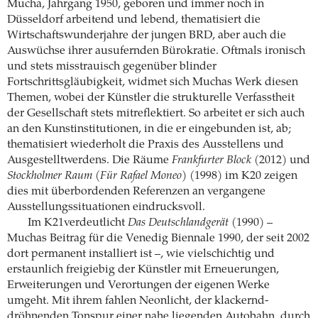
Mucha, Jahrgang 1950, geboren und immer noch in
Düsseldorf arbeitend und lebend, thematisiert die
Wirtschaftswunderjahre der jungen BRD, aber auch die
Auswüchse ihrer ausufernden Bürokratie. Oftmals ironisch
und stets misstrauisch gegenüber blinder
Fortschrittsgläubigkeit, widmet sich Muchas Werk diesen
Themen, wobei der Künstler die strukturelle Verfasstheit
der Gesellschaft stets mitreflektiert. So arbeitet er sich auch
an den Kunstinstitutionen, in die er eingebunden ist, ab;
thematisiert wiederholt die Praxis des Ausstellens und
Ausgestelltwerdens. Die Räume
Frankfurter Block
(2012) und
Stockholmer Raum (Für Rafael Moneo)
(1998) im K20 zeigen
dies mit überbordenden Referenzen an vergangene
Ausstellungssituationen eindrucksvoll.
Im K21verdeutlicht
Das Deutschlandgerät
(1990) –
Muchas Beitrag für die Venedig Biennale 1990, der seit 2002
dort permanent installiert ist –, wie vielschichtig und
erstaunlich freigiebig der Künstler mit Erneuerungen,
Erweiterungen und Verortungen der eigenen Werke
umgeht. Mit ihrem fahlen Neonlicht, der klackernd-
dröhnenden Tonspur einer nahe liegenden Autobahn, durch