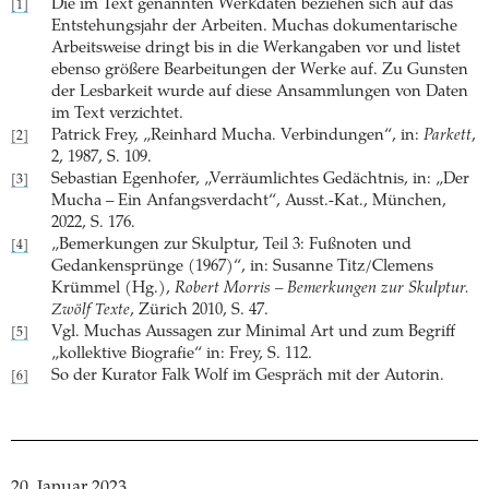
Die im Text genannten Werkdaten beziehen sich auf das
[1]
Entstehungsjahr der Arbeiten. Muchas dokumentarische
Arbeitsweise dringt bis in die Werkangaben vor und listet
ebenso größere Bearbeitungen der Werke auf. Zu Gunsten
der Lesbarkeit wurde auf diese Ansammlungen von Daten
im Text verzichtet.
Patrick Frey, „Reinhard Mucha. Verbindungen“, in:
Parkett
,
[2]
2, 1987, S. 109.
Sebastian Egenhofer, „Verräumlichtes Gedächtnis, in: „Der
[3]
Mucha – Ein Anfangsverdacht“, Ausst.-Kat., München,
2022, S. 176.
„Bemerkungen zur Skulptur, Teil 3: Fußnoten und
[4]
Gedankensprünge (1967)“, in: Susanne Titz/Clemens
Krümmel (Hg.),
Robert Morris – Bemerkungen zur Skulptur.
Zwölf Texte
, Zürich 2010, S. 47.
Vgl. Muchas Aussagen zur Minimal Art und zum Begriff
[5]
„kollektive Biografie“ in: Frey, S. 112.
So der Kurator Falk Wolf im Gespräch mit der Autorin.
[6]
20. Januar 2023