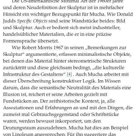
Die US-amerikanische Minimal Art der 1960er Jahre
und deren Neudefinition der Skulptur ist in mehrfacher
Hinsicht ein wichtiger Bezugspunkt für Mucha. Wie Donald
Judds
Specific Objects
sind seine Wandstücke beides: Bild
und Skulptur. Auch er bedient sich meist industrieller,
handelsüblicher Materialien, die er in eine präzise
Formensprache übersetzt.
Wie Robert Morris 1967 in seinen „Bemerkungen zur
Skulptur“ argumentierte, erfassen minimalistische Objekte,
bei denen das Material hinter stereometrische Strukturen
zurücktritt und diese gleichsam bedingt, „die kulturelle
Infrastruktur des Gestaltens“
. Auch Mucha arbeitet mit
[4]
dieser Überschreitung konstruktiver Logik. Im Wissen
darum, dass die semantische Neutralität des Materials eine
Illusion ist, reichert er seine Arbeiten gezielt mit
Fundstücken an. Der zeithistorische Kontext, ja, alle
Assoziationen und Erfahrungen an und mit den Dingen, die
zumeist mal Gebrauchsgegenstand oder Schriftstücke
waren, werden bewusst inkorporiert, um den
Deutungsraum auszudehnen. Mucha hat dies am Beispiel
von Linoleum angesprochen: Für ihn suggeriere das