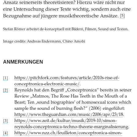
Ansatz seinerseits theoretisieren? Hierzu wäre nicht nur
eine Untersuchung dieser Texte wichtig, sondern auch eine
Bezugnahme auf jüngere musiktheoretische Ansätze.
[5]
Stefan Römer arbeitet de-konzeptuell mit Bildern, Filmen, Sound und Texten.
Image credits: Andreas Endermann, Chino Amobi
ANMERKUNGEN
https://pitchfork.com/features/article/2010s-rise-of-
[1]
conceptronica-electronic-music/
.
Reynolds hat den Begriff „Conceptronica“ bereits in seiner
[2]
Review „Matmos, The Rose Has Teeth in the Mouth of a
Beast; Ten ,sound biographies‘ of homosexual icons which
sample the sound of burning flesh?“ (2006) eingeführt:
https://www.theguardian.com/music/2006/apr/23/18
.
https://www.zeit.de/kultur/musik/2019-10/simon-
[3]
reynolds-conceptronica-techno-theorie-marginalisierung
.
https://www.nzz.ch/feuilleton/conceptronica-simon-
[4]