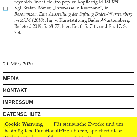
reynolds-findet-elektro-pop-zu-kopflastig-ld.1519750
.
Vgl. Stefan Römer, „Inter-esse in Resonanz“, in:
[5]
Resonanzen. Eine Ausstellung der Stiftung Baden-Württemberg
im ZKM (2018)
, hg. v. Kunststiftung Baden-Württemberg,
Bielefeld 2019, S. 68–77, hier: En. 6, S. 71f., und En. 17, S.
76f.
20. März 2020
MEDIA
KONTAKT
IMPRESSUM
DATENSCHUTZ
Cookie Warnung
Für statistische Zwecke und um
AGB
bestmögliche Funktionalität zu bieten, speichert diese