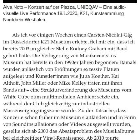
Alva Noto – Konzert auf der Piazza, UNIEQAV – Eine audio-
visuelle Live Performance 18.1.2020, K21, Kunstsammlung
Nordrhein-Westfalen.
Als ich vor einigen Wochen einen Carsten-Nicolai-Gig
im Düsseldorfer K21-Museum erlebte, fiel mir ein, dass ich
bereits 2003 an gleicher Stelle Rodney Graham mit Band
gehört hatte. Die Verlagerung von Musikevents ins
Museum hat bereits in den 1990er Jahren begonnen: Damals
wurden anlässlich von Eröffnungen exzessiv Platten
aufgelegt und Künstler*innen wie Jutta Koether, Kai
Althoff, John Miller oder Mike Kelley traten mit ihren
Bands auf – eine Strukturveränderung des Museums vom
White Cube zum multimedialen Ambient setzte ein,
während der Club gleichzeitig zur industriellen
Massenvergnügungszone wurde. Zu der Tatsache, dass
Konzerte schon früher im Museum stattfanden und in Form
von Soundinstallationen oder Videos ausgestellt wurden,
gesellte sich ab 2000 das Absatzproblem des Musikalbums
bei gleichzeitiger Vinyl-Renaissance. Ab 2010 tourte