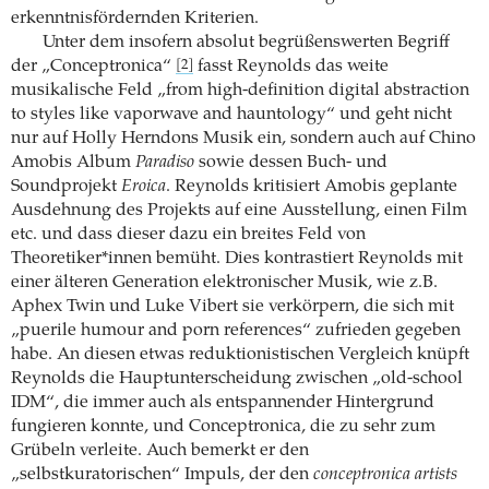
erkenntnisfördernden Kriterien.
Unter dem insofern absolut begrüßenswerten Begriff
der „Conceptronica“
fasst Reynolds das weite
[2]
musikalische Feld „from high-definition digital abstraction
to styles like vaporwave and hauntology“ und geht nicht
nur auf Holly Herndons Musik ein, sondern auch auf Chino
Amobis Album
Paradiso
sowie dessen Buch- und
Soundprojekt
Eroica
. Reynolds kritisiert Amobis geplante
Ausdehnung des Projekts auf eine Ausstellung, einen Film
etc. und dass dieser dazu ein breites Feld von
Theoretiker*innen bemüht. Dies kontrastiert Reynolds mit
einer älteren Generation elektronischer Musik, wie z.B.
Aphex Twin und Luke Vibert sie verkörpern, die sich mit
„puerile humour and porn references“ zufrieden gegeben
habe. An diesen etwas reduktionistischen Vergleich knüpft
Reynolds die Hauptunterscheidung zwischen „old-school
IDM“, die immer auch als entspannender Hintergrund
fungieren konnte, und Conceptronica, die zu sehr zum
Grübeln verleite. Auch bemerkt er den
„selbstkuratorischen“ Impuls, der den
conceptronica artists