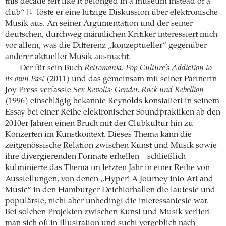
this decade felt like it belonged in a museum instead of a
club“
löste er eine hitzige Diskussion über elektronische
[1]
Musik aus. An seiner Argumentation und der seiner
deutschen, durchweg männlichen Kritiker interessiert mich
vor allem, was die Differenz „konzeptueller“ gegenüber
anderer aktueller Musik ausmacht.
Der für sein Buch
Retromania. Pop Culture’s Addiction to
its own Past
(2011) und das gemeinsam mit seiner Partnerin
Joy Press verfasste
Sex Revolts: Gender, Rock und Rebellion
(1996) einschlägig bekannte Reynolds konstatiert in seinem
Essay bei einer Reihe elektronischer Soundpraktiken ab den
2010er Jahren einen Bruch mit der Clubkultur hin zu
Konzerten im Kunstkontext. Dieses Thema kann die
zeitgenössische Relation zwischen Kunst und Musik sowie
ihre divergierenden Formate erhellen – schließlich
kulminierte das Thema im letzten Jahr in einer Reihe von
Ausstellungen, von denen „Hyper! A Journey into Art and
Music“ in den Hamburger Deichtorhallen die lauteste und
populärste, nicht aber unbedingt die interessanteste war.
Bei solchen Projekten zwischen Kunst und Musik verliert
man sich oft in Illustration und sucht vergeblich nach