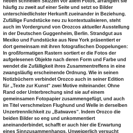
neben schnellen Skizzen vor allem Fotos, arrangiert sie
häufig zu zweit auf einer Seite und setzt so Bilder
unterschiedlichster Herkunft zueinander in Beziehung.
Zufällige Fundstücke neu zu kontextualisieren, steht
auch im Vordergrund von Orozcos aktueller Ausstellung
in der Deutschen Guggenheim, Berlin. Strandgut aus
Mexiko und Fundstücke aus New York präsentiert er
dort gemeinsam mit ihren fotografischen Doppelungen:
In großformatigen Rastern sortiert er die Fotos der
aufgelesenen Objekte nach deren Form und Farbe und
wendet die Zufälligkeit ihres Zusammentreffens in eine
zwangsläufig erscheinende Ordnung. Wie in seinen
Notizbüchern verbindet Orozco auch in seiner Edition
für „Texte zur Kunst“ zwei Motive miteinander. Ohne
Rand oder Unterbrechung sind sie auf einem
gemeinsamen Fotopapier zusammengefügt, und auch
im Titel verschmelzen Flughund und Welle in derselben
Unzertrennlichkeit zu „Batwaves“. Indem Orozco die
beiden Bilder so eng und unkommentiert
aneinanderbindet, schafft er auch hier die Erwartung
eines Sinnzusammenhangs. Unweigerlich versucht