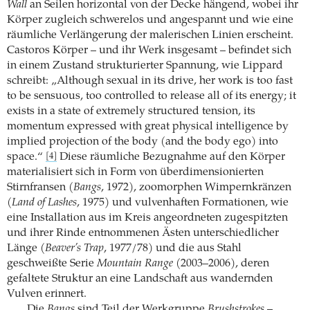
Wall
an Seilen horizontal von der Decke hängend, wobei ihr
Körper zugleich schwerelos und angespannt und wie eine
räumliche Verlängerung der malerischen Linien erscheint.
Castoros Körper – und ihr Werk insgesamt – befindet sich
in einem Zustand strukturierter Spannung, wie Lippard
schreibt: „Although sexual in its drive, her work is too fast
to be sensuous, too controlled to release all of its energy; it
exists in a state of extremely structured tension, its
momentum expressed with great physical intelligence by
implied projection of the body (and the body ego) into
space.“
Diese räumliche Bezugnahme auf den Körper
[4]
materialisiert sich in Form von überdimensionierten
Stirnfransen (
Bangs
, 1972), zoomorphen Wimpernkränzen
(
Land of Lashes
, 1975) und vulvenhaften Formationen, wie
eine Installation aus im Kreis angeordneten zugespitzten
und ihrer Rinde entnommenen Ästen unterschiedlicher
Länge (
Beaver’s Trap
, 1977/78) und die aus Stahl
geschweißte Serie
Mountain Range
(2003–2006), deren
gefaltete Struktur an eine Landschaft aus wandernden
Vulven erinnert.
Die
Bangs
sind Teil der Werkgruppe
Brushstrokes
–