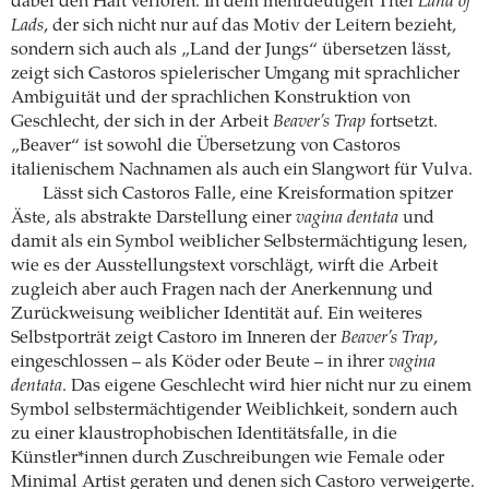
dabei den Halt verloren. In dem mehrdeutigen Titel
Land of
Lads
, der sich nicht nur auf das Motiv der Leitern bezieht,
sondern sich auch als „Land der Jungs“ übersetzen lässt,
zeigt sich Castoros spielerischer Umgang mit sprachlicher
Ambiguität und der sprachlichen Konstruktion von
Geschlecht, der sich in der Arbeit
Beaver’s Trap
fortsetzt.
„Beaver“ ist sowohl die Übersetzung von Castoros
italienischem Nachnamen als auch ein Slangwort für Vulva.
Lässt sich Castoros Falle, eine Kreisformation spitzer
Äste, als abstrakte Darstellung einer
vagina dentata
und
damit als ein Symbol weiblicher Selbstermächtigung lesen,
wie es der Ausstellungstext vorschlägt, wirft die Arbeit
zugleich aber auch Fragen nach der Anerkennung und
Zurückweisung weiblicher Identität auf. Ein weiteres
Selbstporträt zeigt Castoro im Inneren der
Beaver’s Trap
,
eingeschlossen – als Köder oder Beute – in ihrer
vagina
dentata
. Das eigene Geschlecht wird hier nicht nur zu einem
Symbol selbstermächtigender Weiblichkeit, sondern auch
zu einer klaustrophobischen Identitätsfalle, in die
Künstler*innen durch Zuschreibungen wie Female oder
Minimal Artist geraten und denen sich Castoro verweigerte.