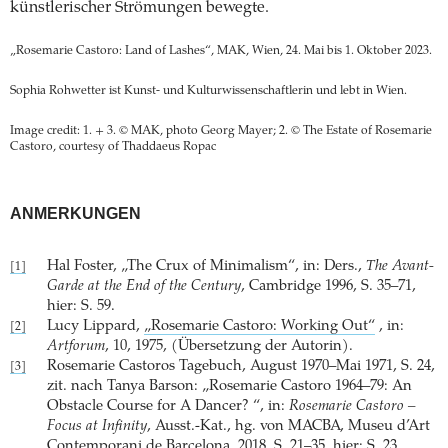
künstlerischer Strömungen bewegte.
„Rosemarie Castoro: Land of Lashes“, MAK, Wien, 24. Mai bis 1. Oktober 2023.
Sophia Rohwetter ist Kunst- und Kulturwissenschaftlerin und lebt in Wien.
Image credit: 1. + 3. © MAK, photo Georg Mayer; 2. © The Estate of Rosemarie
Castoro, courtesy of Thaddaeus ­Ropac
ANMERKUNGEN
Hal Foster, „The Crux of Minimalism“, in: Ders.,
The Avant-
[1]
Garde at the End of the Century
, Cambridge 1996, S. 35–71,
hier: S. 59.
Lucy Lippard,
„Rosemarie Castoro: Working Out“
, in:
[2]
Artforum
, 10, 1975, (Übersetzung der Autorin).
Rosemarie Castoros Tagebuch, August 1970–Mai 1971, S. 24,
[3]
zit. nach Tanya Barson: „Rosemarie Castoro 1964–79: An
Obstacle Course for A Dancer? “, in:
Rosemarie Castoro –
Focus at Infinity
, Ausst.-Kat., hg. von MACBA, Museu d’Art
Contemporani de Barcelona, 2018, S. 21–35, hier: S. 23.