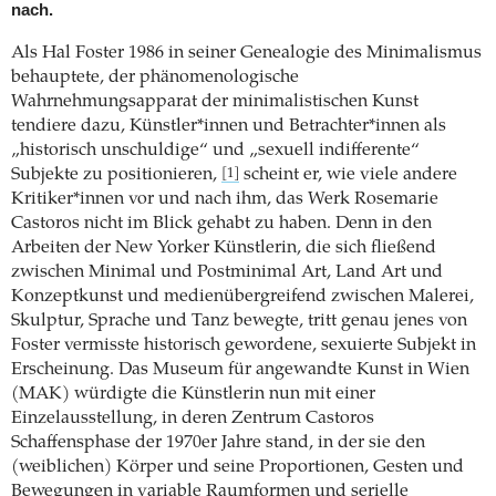
nach.
Als Hal Foster 1986 in seiner Genealogie des Minimalismus
behauptete, der phänomenologische
Wahrnehmungsapparat der minimalistischen Kunst
tendiere dazu, Künstler*innen und Betrachter*innen als
„historisch unschuldige“ und „sexuell indifferente“
Subjekte zu positionieren,
scheint er, wie viele andere
[1]
Kritiker*innen vor und nach ihm, das Werk Rosemarie
Castoros nicht im Blick gehabt zu haben. Denn in den
Arbeiten der New Yorker Künstlerin, die sich fließend
zwischen Minimal und Postminimal Art, Land Art und
Konzeptkunst und medienübergreifend zwischen Malerei,
Skulptur, Sprache und Tanz bewegte, tritt genau jenes von
Foster vermisste historisch gewordene, sexuierte Subjekt in
Erscheinung. Das Museum für angewandte Kunst in Wien
(MAK) würdigte die Künstlerin nun mit einer
Einzelausstellung, in deren Zentrum Castoros
Schaffensphase der 1970er Jahre stand, in der sie den
(weiblichen) Körper und seine Proportionen, Gesten und
Bewegungen in variable Raumformen und serielle