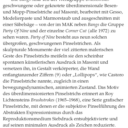
geschwungene oder geknotete überdimensionale Besen-
und Mopp-Pinselstriche auf Masonit, bearbeitet mit Gesso,
Modelierpaste und Marmorstaub und ausgeschnitten mit
einer Säbelsäge – von der im MAK neben
Bangs
die Gruppe
Party Of Nine
und der einzelne
Corner Cut
(alle 1972) zu
sehen waren.
Party of Nine
besteht aus neun solchen
übergroßen, geschwungenen Pinselstrichen. Als
skulpturale Monumente der viel zitierten malerischen
Geste des Pinselstrichs meißeln sie den scheinbar
spontanen künstlerischen Ausdruck in Masonit und
versetzen ihn, in Gestalt verkörperter, die Wand
entlangtanzender Ziffern (9) oder „Lollipops“, wie Castoro
die Pinselstriche nannte, zugleich in einen
bewegungsdynamischen, animierten Zustand. Das Motiv
des überdimensionierten Pinselstrichs erinnert an Roy
Lichtensteins
Brushstrokes
(1965–1968), eine Serie grafischer
Pinselstriche, mit denen er die subjektive Pinselführung des
Abstrakten Expressionismus durch das
Reproduktionsmedium Siebdruck entsubjektivierte und
auf seinen minimalen Ausdruck als Zeichen reduzierte.