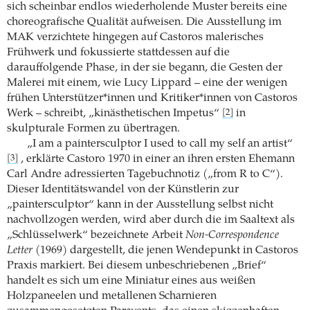
sich scheinbar endlos wiederholende Muster bereits eine
choreografische Qualität aufweisen. Die Ausstellung im
MAK verzichtete hingegen auf Castoros malerisches
Frühwerk und fokussierte stattdessen auf die
darauffolgende Phase, in der sie begann, die Gesten der
Malerei mit einem, wie Lucy Lippard – eine der wenigen
frühen Unterstützer*innen und Kritiker*innen von Castoros
Werk – schreibt, „kinästhetischen Impetus“
in
[2]
skulpturale Formen zu übertragen.
„I am a paintersculptor I used to call my self an artist“
, erklärte Castoro 1970 in einer an ihren ersten Ehemann
[3]
Carl Andre adressierten Tagebuchnotiz („from R to C“).
Dieser Identitätswandel von der Künstlerin zur
„paintersculptor“ kann in der Ausstellung selbst nicht
nachvollzogen werden, wird aber durch die im Saaltext als
„Schlüsselwerk“ bezeichnete Arbeit
Non-Correspondence
Letter
(1969) dargestellt, die jenen Wendepunkt in Castoros
Praxis markiert. Bei diesem unbeschriebenen „Brief“
handelt es sich um eine Miniatur eines aus weißen
Holzpaneelen und metallenen Scharnieren