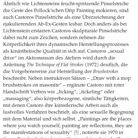
Ähnlich wie Lichtensteins feucht-spritzende Pinselstriche
die Geste des Pollock’schen Drip Painting mokieren, sind
auch Castoros Pinselstriche als eine Überzeichnung der
ejakulierenden Ab-Ex-Gesten lesbar. Doch anders als bei
Lichtenstein erstarren Castoros skulpturale Pinselstriche
dabei nicht zum Zeichen, sondern nehmen die
Körperlichkeit ihres dynamischen Herstellungsprozesses
als kinästhetische Qualität in sich auf. Castoros „sexual
drive“ im Aktionsraum des Ateliers wird durch die
Anleitung
The Technique of Flat Strokes
(1972) deutlich, die
die Vorgehensweise zur Herstellung der
Brushstrokes
beschreibt. Neben instruktiven Sätzen – „Draw with a mop
brushstrokes on masonite“ – ergänzte Castoro mit roter
Handschrift Verben wie ­„licking“, „tickeling“ oder
„massaging“, also körperbezogene, sinnliche Tätigkeiten,
mit denen ­Castoro ihre künstlerische Arbeit auch als
lustvolles Verfahren beschrieb, als eine sexuelle Begegnung
mit dem Material und sich selbst. „Paintings are the places
where you watch yourself, painting are reflections, they are
the manifestations of sexuality“
, notierte sie 1970 in
[5]