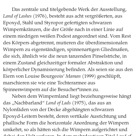
Das zentrale und titelgebende Werk der Ausstellung,
Land of Lashes
(1976), besteht aus acht vergrößerten, aus
Epoxyd, Stahl und Styropor gefertigten schwarzen
Wimpernkränzen, die der Größe nach in einer Linie auf
einem niedrigen weißen Podest angeordnet sind. Vom Rest
des Körpers abgetrennt, mutieren die überdimensionalen
Wimpern zu eigenständigen, spinnenartigen Gliedmaßen,
die sich, ähnlich wie die neun tanzenden Pinselstriche, in
einem Zustand gleichzeitiger formaler Abstraktion und
körperlicher Dynamisierung befinden. Als seien sie aus den
Eiern von Louise Bourgeois’
Maman
(1999) geschlüpft,
marschieren sie wie eine Tochterarmee aus
Spinnenwimpern auf die Besucher*innen zu.
Neben dem Wimpernland liegt beziehungsweise hängt
das „Nachbarland“
Land of Lads
(1975), das aus an
Nylonfäden von der Decke abgehängten schwarzen
Epoxyd-Leitern besteht, deren vertikale Ausrichtung und
phallische Form die horizontale Anordnung der Wimpern
umkehrt, so als hätten sich die Wimpern aufgerichtet und