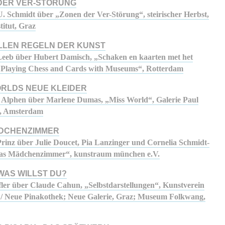
DER VER-STÖRUNG
. Schmidt über „Zonen der Ver-Störung“, steirischer Herbst,
titut, Graz
LLEN REGELN DER KUNST
eeb über Hubert Damisch, „Schaken en kaarten met het
Playing Chess and Cards with Museums“, Rotterdam
ORLDS NEUE KLEIDER
 Alphen über Marlene Dumas, „Miss World“, Galerie Paul
e, Amsterdam
DCHENZIMMER
rinz über Julie Doucet, Pia Lanzinger und Cornelia Schmidt-
Das Mädchenzimmer“, kunstraum münchen e.V.
 WAS WILLST DU?
fler über Claude Cahun, „Selbstdarstellungen“, Kunstverein
 Neue Pinakothek; Neue Galerie, Graz; Museum Folkwang,