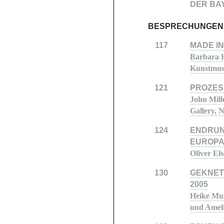
DER BA
BESPRECHUNGEN
117
MADE IN 
Barbara H
Kunstmus
121
PROZES
John Mill
Gallery, 
124
ENDRUN
EUROP
Oliver Els
130
GEKNET
2005
Heike Mun
und Ameli