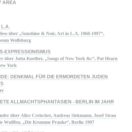
Y AREA
L.A.
ess über „Sunshine & Noir, Art in L.A. 1960-1997“,
eum Wolfsburg
S-EXPRESSIONISMUS
er über Jutta Koether, „Songs of New York &c“, Pat Hearn
New York
DE: DENKMAL FÜR DIE ERMORDETEN JUDEN
AS
er
ETE ALLMACHTSPHANTASIEN - BERLIN IM JAHR
der über Alice Creischer, Andreas Siekmann, Josef Strau
e Wulffen, „Die Krumme Pranke“, Berlin 1997