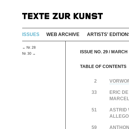
ISSUES
WEB ARCHIVE
ARTISTS' EDITION
← Nr. 28
ISSUE NO. 29 / MARC
Nr. 30 →
TABLE OF CONTENTS
2
VORWO
33
ERIC D
MARCEL
51
ASTRID
ALLEGO
59
ANTHON