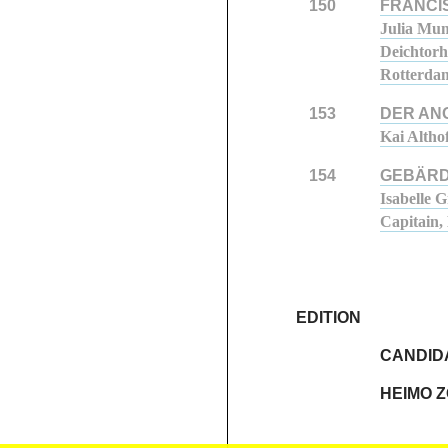
150
FRANCI
Julia Mum
Deichtor
Rotterda
153
DER AN
Kai Altho
154
GEBÄR
Isabelle 
Capitain,
EDITION
CANDID
HEIMO 