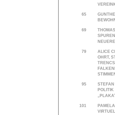
VEREIN
65
GUNTHE
BEWOHN
69
THOMAS
SPURENS
NEUERE
79
ALICE 
OHRT, 
TRENCS
FALKEN
STIMME
95
STEFAN
POLITI
„PLAKA
101
PAMELA 
VIRTUEL