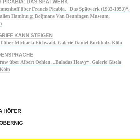
S PICABIA: DAS SPÄTWERK
menhoff über Francis Picabia, „Das Spätwerk (1933-1953)“,
hallen Hamburg; Boijmans Van Beuningen Museum,
m
GRIFF KANN STEIGEN
ff über Michaela Eichwald, Galerie Daniel Buchholz, Köln
DENSPRACHE
Graw über Albert Oehlen, „Baladas Heavy“, Galerie Gisela
 Köln
A HÖFER
ZOBERNIG