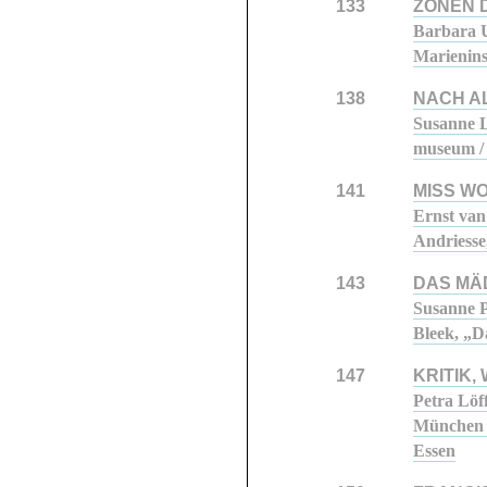
133
ZONEN 
Barbara U
Marienins
138
NACH A
Susanne L
museum / 
141
MISS W
Ernst van
Andriess
143
DAS MÄ
Susanne P
Bleek, „
147
KRITIK,
Petra Löf
München /
Essen