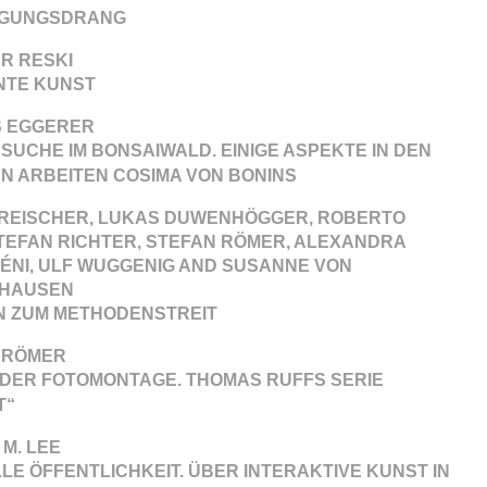
IGUNGSDRANG
R RESKI
TE KUNST
 EGGERER
UCHE IM BONSAIWALD. EINIGE ASPEKTE IN DEN
N ARBEITEN COSIMA VON BONINS
CREISCHER, LUKAS DUWENHÖGGER, ROBERTO
STEFAN RICHTER, STEFAN RÖMER, ALEXANDRA
ÉNI, ULF WUGGENIG AND SUSANNE VON
HAUSEN
N ZUM METHODENSTREIT
 RÖMER
K DER FOTOMONTAGE. THOMAS RUFFS SERIE
T“
M. LEE
LE ÖFFENTLICHKEIT. ÜBER INTERAKTIVE KUNST IN