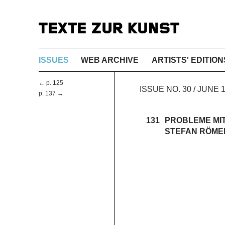
ISSUES
WEB ARCHIVE
ARTISTS' EDITION
← p. 125
ISSUE NO. 30 / JUN
p. 137 →
131
PROBLEME MI
STEFAN RÖME