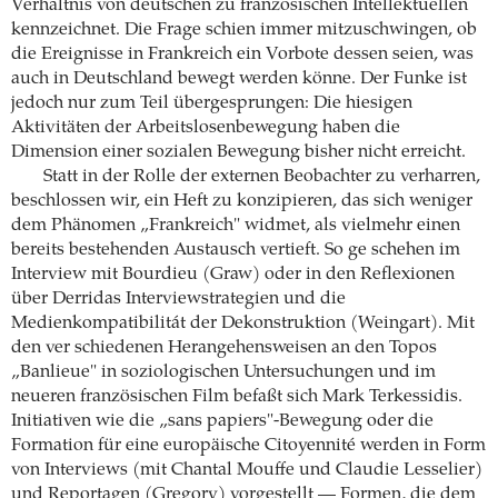
Verhältnis von deutschen zu französischen Intellektuellen
kennzeichnet. Die Frage schien immer mitzuschwingen, ob
die Ereignisse in Frankreich ein Vorbote dessen seien, was
auch in Deutschland bewegt werden könne. Der Funke ist
jedoch nur zum Teil übergesprungen: Die hiesigen
Aktivitäten der Arbeitslosenbewegung haben die
Dimension einer sozialen Bewegung bisher nicht erreicht.
Statt in der Rolle der externen Beobachter zu verharren,
beschlossen wir, ein Heft zu konzipieren, das sich weniger
dem Phänomen „Frankreich" widmet, als vielmehr einen
bereits bestehenden Austausch vertieft. So ge schehen im
Interview mit Bourdieu (Graw) oder in den Reflexionen
über Derridas Interviewstrategien und die
Medienkompatibilitát der Dekonstruktion (Weingart). Mit
den ver schiedenen Herangehensweisen an den Topos
„Banlieue" in soziologischen Untersuchungen und im
neueren französischen Film befaßt sich Mark Terkessidis.
Initiativen wie die „sans papiers"-Bewegung oder die
Formation für eine europäische Citoyennité werden in Form
von Interviews (mit Chantal Mouffe und Claudie Lesselier)
und Reportagen (Gregory) vorgestellt — Formen, die dem