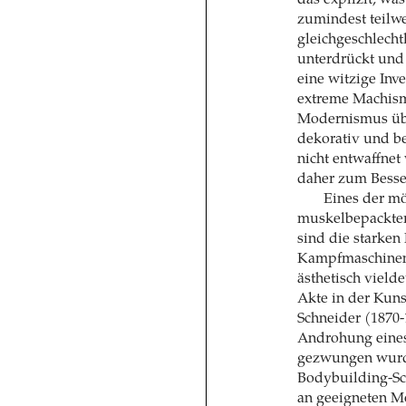
das explizit, was
zumindest teilw
gleichgeschlecht
unterdrückt und
eine witzige Inv
extreme Machism
Modernismus übe
dekorativ und b
nicht entwaffnet
daher zum Besse
Eines der m
muskelbepackter 
sind die starke
Kampfmaschinen,
ästhetisch vield
Akte in der Kuns
Schneider (1870-
Androhung eines 
gezwungen wurde,
Bodybuilding-Sc
an geeigneten Mo