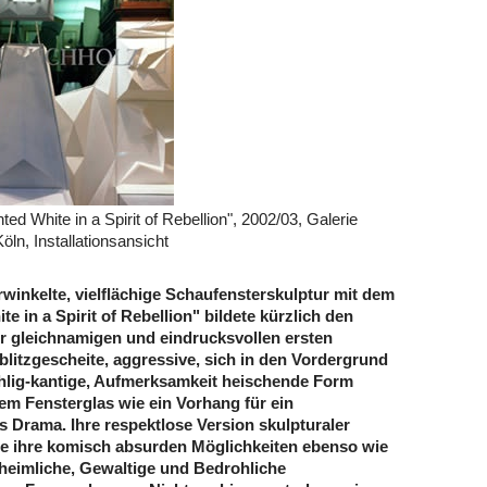
ted White in a Spirit of Rebellion", 2002/03, Galerie
öln, Installationsansicht
rwinkelte, vielflächige Schaufensterskulptur mit dem
te in a Spirit of Rebellion" bildete kürzlich den
er gleichnamigen und eindrucksvollen ersten
blitzgescheite, aggressive, sich in den Vordergrund
hlig-kantige, Aufmerksamkeit heischende Form
dem Fensterglas wie ein Vorhang für ein
 Drama. Ihre respektlose Version skulpturaler
lte ihre komisch absurden Möglichkeiten ebenso wie
nheimliche, Gewaltige und Bedrohliche