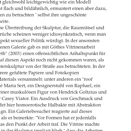
t gleichwohl leichtgewichtig wie ein Modell
ist flach und bildähnlich, ermuntert einen aber dazu,
ten zu betrachten ˆ selbst ihre ungeschönte
eite.
sche Übertreibung der Skulptur, die Raumrätsel und
rüche scheinen weniger idiosynkratisch, wenn man
pekt sexueller Politik würdigt. In der ansonsten
ssenen Galerie gab es mit Göthes Vitrinenarbeit
" (2003) einen offensichtlichen Anhaltspunkt für
auf diesen Aspekt noch nicht gekommen waren, als
terskulptur von der Straße aus betrachteten. In der
rere gefaltete Papiere und Fotokopien
aterials versammelt: unter anderen ein "roof
sé Maria Sert, ein Designerstuhl von Raphael, ein
 einer muskulösen Figur von Hendrick Goltzius und
 Casey Viator. Ein Ausdruck von Geschmack und
et hier homoerotische Halbakte mit Abstraktion
ign. Ein Galeriebesucher reagierte auf dieses
ls er bemerkte: "Vor Formen hat er jedenfalls
was den Punkt der Arbeit traf. Die Vitrine machte