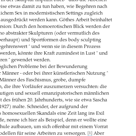
 in der Skulptur implizit blieb ˆ dass die Arbeiten
eise etwas damit zu tun haben, wie Begehren nach
lichem Sex in modernistischen Settings zugleich
 ausgedrückt werden kann. Göthes Arbeit beinhaltet
ersion: Durch den homoerotischen Blick werden der
o abstrakter Skulpturen (oder vermutlich des
rhaupt) und Sportformen des body sculpting
egehrenswert ˆ und wenn sie in diesem Prozess
 werden, könnte ihre Kraft zumindest in Lust ˆ und
ren ˆ gewendet werden.
öglichen Probleme bei der Bewunderung
Männer - oder bei ihrer künstlerischen Nutzung ˆ
n Männer des Faschismus, grobe, dumpfe
 die ihre Vorläufer auszumerzen versuchten: die
eutigen und sexuell emanzipatorischen männlichen
t des frühen 20. Jahrhunderts, wie sie etwa Sascha
1927) malte. Schneider, der aufgrund der
homosexuellen Skandals eine Zeit lang ins Exil
 nenne ich hier als Beispiel, denn er wollte eine
hule aufbauen, um sich offenbar mit einem Vorrat
dellen für seine Arbeiten zu versorgen.
Aber
[1]