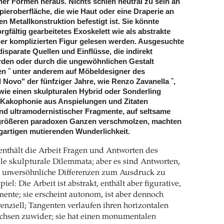
er Formen heraus. Nichts schien neutral zu sein an
pieroberfläche, die wie Haut oder eine Draperie an
gen Metallkonstruktion befestigt ist. Sie könnte
rgfältig gearbeitetes Exoskelett wie als abstrakte
er komplizierten Figur gelesen werden. Ausgesuchte
isparate Quellen und Einflüsse, die indirekt
rden oder durch die ungewöhnlichen Gestalt
n ˆ unter anderem auf Möbeldesigner des
il Novo" der fünfziger Jahre, wie Renzo Zavanella ˆ,
 wie einen skulpturalen Hybrid oder Sonderling
 Kakophonie aus Anspielungen und Zitaten
nd ultramodernistischer Fragmente, auf seltsame
größeren paradoxen Ganzen verschmolzen, machten
igartigen mutierenden Wunderlichkeit.
enthält die Arbeit Fragen und Antworten des
ele skulpturale Dilemmata; aber es sind Antworten,
n, unversöhnliche Differenzen zum Ausdruck zu
piel: Die Arbeit ist abstrakt, enthält aber figurative,
mente; sie erscheint autonom, ist aber dennoch
renziell; Tangenten verlaufen ihren horizontalen
Achsen zuwider; sie hat einen monumentalen