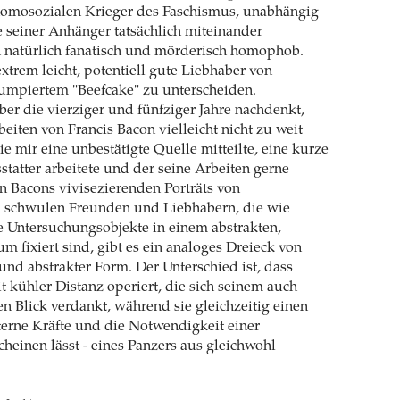
 homosozialen Krieger des Faschismus, unabhängig
 seiner Anhänger tatsächlich miteinander
n natürlich fanatisch und mörderisch homophob.
 extrem leicht, potentiell gute Liebhaber von
rumpiertem "Beefcake" zu unterscheiden.
r die vierziger und fünfziger Jahre nachdenkt,
eiten von Francis Bacon vielleicht nicht zu weit
ie mir eine unbestätigte Quelle mitteilte, eine kurze
statter arbeitete und der seine Arbeiten gerne
 In Bacons vivisezierenden Porträts von
n schwulen Freunden und Liebhabern, die wie
e Untersuchungsobjekte in einem abstrakten,
m fixiert sind, gibt es ein analoges Dreieck von
und abstrakter Form. Der Unterschied ist, dass
t kühler Distanz operiert, die sich seinem auch
en Blick verdankt, während sie gleichzeitig einen
erne Kräfte und die Notwendigkeit einer
cheinen lässt - eines Panzers aus gleichwohl