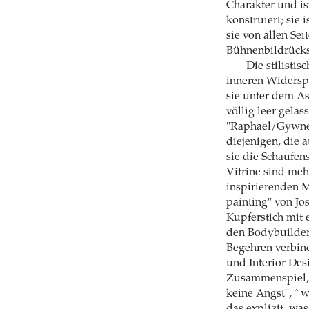
Charakter und is
konstruiert; sie 
sie von allen Sei
Bühnenbildrücks
Die stilisti
inneren Widersp
sie unter dem As
völlig leer gela
"Raphael/Gywneth
diejenigen, die 
sie die Schaufens
Vitrine sind meh
inspirierenden M
painting" von Jo
Kupferstich mit
den Bodybuilder
Begehren verbind
und Interior Des
Zusammenspiel, a
keine Angst", ˆ 