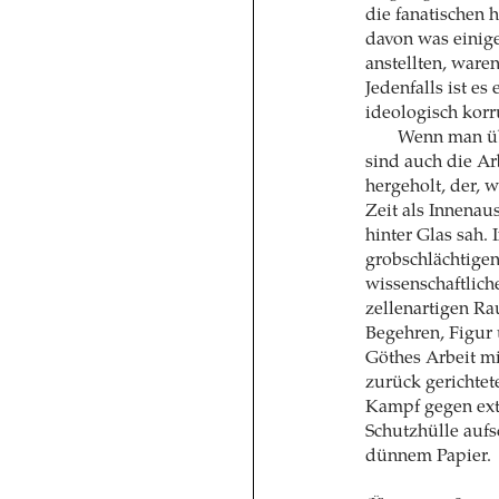
die fanatischen
davon was einige
anstellten, ware
Jedenfalls ist es
ideologisch kor
Wenn man übe
sind auch die Arb
hergeholt, der, w
Zeit als Innenaus
hinter Glas sah.
grobschlächtige
wissenschaftlich
zellenartigen Rau
Begehren, Figur 
Göthes Arbeit mi
zurück gerichtet
Kampf gegen ext
Schutzhülle aufs
dünnem Papier.