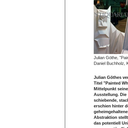
Julian Göthe, "Pain
Daniel Buchholz, K
Julian Göthes ve
Titel "Painted Whi
Mittelpunkt sein
Ausstellung. Die 
schiebende, stac
erschien hinter 
geheimgehaltenes
Abstraktion stel
das potentiell U