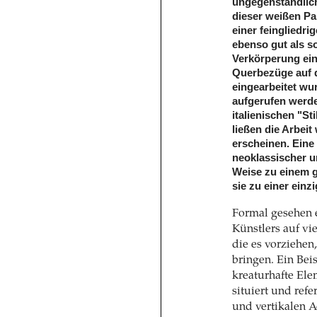
ungegenständlich
dieser weißen Pa
einer feingliedri
ebenso gut als so
Verkörperung ein
Querbezüge auf d
eingearbeitet wu
aufgerufen werde
italienischen "St
ließen die Arbeit
erscheinen. Eine
neoklassischer u
Weise zu einem 
sie zu einer einz
Formal gesehen 
Künstlers auf vi
die es vorziehe
bringen. Ein Beis
kreaturhafte Ele
situiert und refe
und vertikalen 