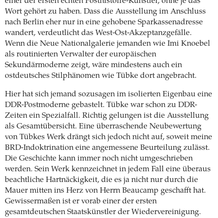
einer der ersten echten Posthistoire-Künstler, ohne je das
Wort gehört zu haben. Dass die Ausstellung im Anschluss
nach Berlin eher nur in eine gehobene Sparkassenadresse
wandert, verdeutlicht das West-Ost-Akzeptanzgefälle.
Wenn die Neue Nationalgalerie jemanden wie Imi Knoebel
als routinierten Verwalter der europäischen
Sekundärmoderne zeigt, wäre mindestens auch ein
ostdeutsches Stilphänomen wie Tübke dort angebracht.
Hier hat sich jemand sozusagen im isolierten Eigenbau eine
DDR-Postmoderne gebastelt. Tübke war schon zu DDR-
Zeiten ein Spezialfall. Richtig gelungen ist die Ausstellung
als Gesamtübersicht. Eine überraschende Neubewertung
von Tübkes Werk drängt sich jedoch nicht auf, soweit meine
BRD-Indoktrination eine angemessene Beurteilung zulässt.
Die Geschichte kann immer noch nicht umgeschrieben
werden. Sein Werk kennzeichnet in jedem Fall eine überaus
beachtliche Hartnäckigkeit, die es ja nicht nur durch die
Mauer mitten ins Herz von Herrn Beaucamp geschafft hat.
Gewissermaßen ist er vorab einer der ersten
gesamtdeutschen Staatskünstler der Wiedervereinigung.