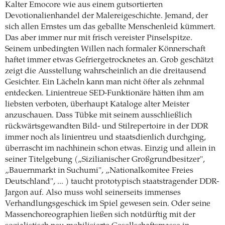
Kalter Emocore wie aus einem gutsortierten
Devotionalienhandel der Malereigeschichte. Jemand, der
sich allen Ernstes um das geballte Menschenleid kümmert.
Das aber immer nur mit frisch vereister Pinselspitze.
Seinem unbedingten Willen nach formaler Könnerschaft
haftet immer etwas Gefriergetrocknetes an. Grob geschätzt
zeigt die Ausstellung wahrscheinlich an die dreitausend
Gesichter. Ein Lächeln kann man nicht öfter als zehnmal
entdecken. Linientreue SED-Funktionäre hätten ihm am
liebsten verboten, überhaupt Kataloge alter Meister
anzuschauen. Dass Tübke mit seinem ausschließlich
rückwärtsgewandten Bild- und Stilrepertoire in der DDR
immer noch als linientreu und staatsdienlich durchging,
überrascht im nachhinein schon etwas. Einzig und allein in
seiner Titelgebung („Sizilianischer Großgrundbesitzer",
„Bauernmarkt in Suchumi", „Nationalkomitee Freies
Deutschland", ... ) taucht prototypisch staatstragender DDR-
Jargon auf. Also muss wohl seinerseits immenses
Verhandlungsgeschick im Spiel gewesen sein. Oder seine
Massenchoreographien ließen sich notdürftig mit der