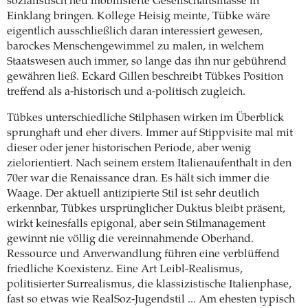
sozialistisch neu mobilisierte Gesellschaftsmasse in
Einklang bringen. Kollege Heisig meinte, Tübke wäre
eigentlich ausschließlich daran interessiert gewesen,
barockes Menschengewimmel zu malen, in welchem
Staatswesen auch immer, so lange das ihn nur gebührend
gewähren ließ. Eckard Gillen beschreibt Tübkes Position
treffend als a-historisch und a-politisch zugleich.
Tübkes unterschiedliche Stilphasen wirken im Überblick
sprunghaft und eher divers. Immer auf Stippvisite mal mit
dieser oder jener historischen Periode, aber wenig
zielorientiert. Nach seinem erstem Italienaufenthalt in den
70er war die Renaissance dran. Es hält sich immer die
Waage. Der aktuell antizipierte Stil ist sehr deutlich
erkennbar, Tübkes ursprünglicher Duktus bleibt präsent,
wirkt keinesfalls epigonal, aber sein Stilmanagement
gewinnt nie völlig die vereinnahmende Oberhand.
Ressource und Anverwandlung führen eine verblüffend
friedliche Koexistenz. Eine Art Leibl-Realismus,
politisierter Surrealismus, die klassizistische Italienphase,
fast so etwas wie RealSoz-Jugendstil ... Am ehesten typisch