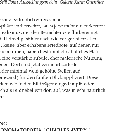
 Still Point Ausstellungsansicht, Galerie Karin Guenther,
 eine bedrohlich zerbrochene
häre vorherrschte, ist es jetzt mehr ein entkernter
orealismus, der den Betrachter wie flurbereinigt
 Heimelig ist hier nach wie vor gar nichts. Ich
t keine, aber erhabene Friedhöfe, auf denen nur
rbene ruhen, haben bestimmt ein ähnliches Flair.
h eine verstärkte subtile, eher malerische Nutzung
nen. Dort sind jetzt vermehrt zarteste
oder minimal weiß gehöhte Stellen auf
inwand) für den fünften Blick appliziert. Diese
ken wie in den Bildträger eingedampft, oder
h als Bildnebel von dort auf, was in echt natürlich
re.
UNG
.10 / ONOMATOPOEIA / CHARLES AVERY /