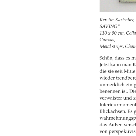
Kerstin Karts
SAVING"
110 x 90 cm, Coll
Canvas,
Metal strips, Chai
Schön, dass es m
Jetzt kann man K
die sie seit Mitt
wieder trendbere
unmerklich einig
benennen ist. Di
verwaister und z
Interieurmoment
Blickachsen. Es 
wahrnehmungspsy
das Außen versch
von perspektivi