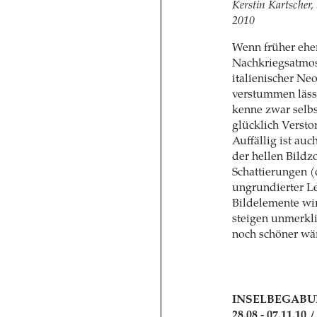
Kerstin Kartscher,
2010
Wenn früher eher
Nachkriegsatmosp
italienischer Ne
verstummen lässt.
kenne zwar selbs
glücklich Versto
Auffällig ist auc
der hellen Bildzo
Schattierungen (
ungrundierter Le
Bildelemente wir
steigen unmerklic
noch schöner wä
INSELBEGAB
28.08 - 07.11