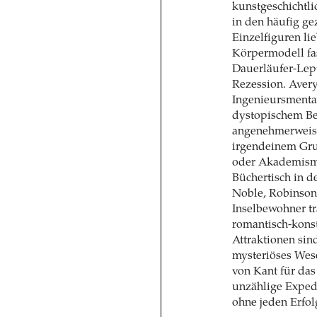
kunstgeschichtli
in den häufig g
Einzelfiguren lie
Körpermodell fas
Dauerläufer-Lep
Rezession. Avery
Ingenieursmental
dystopischem Be
angenehmerweise 
irgendeinem Gr
oder Akademismu
Büchertisch in d
Noble, Robinson
Inselbewohner tr
romantisch-kons
Attraktionen sin
mysteriöses Wes
von Kant für das
unzählige Expedi
ohne jeden Erfol