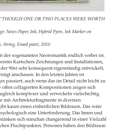
cher, "THOUGH ONE OR TWO PLACES WERE WORTH
age: News Paper, Ink, Hybrid Ppen, Ink Marker on
n, String, Email paint, 2010
it der sogenannten Neoromantik endlich vorbei ist.
erstin Kartschers Zeichnungen und Installationen,
e der 90er sehr konsequent eigenständig entwickelt,
inigt anschauen. In den letzten Jahren ist
es passiert, auch wenn das im Detail nicht leicht zu
e offen collagierten Kompositionen zeigen sich
ugleich komplexer und verwickeln vielschichtig
e mit Architekturfragmente in diversen
gibt kaum einen einheitlichen Bildraum. Das wäre
chologisch eine Unterforderung. Das Innen und
ränken sich simultan changierend in einer Vielzahl
schen Fluchtpunkten. Personen haben den Bildraum