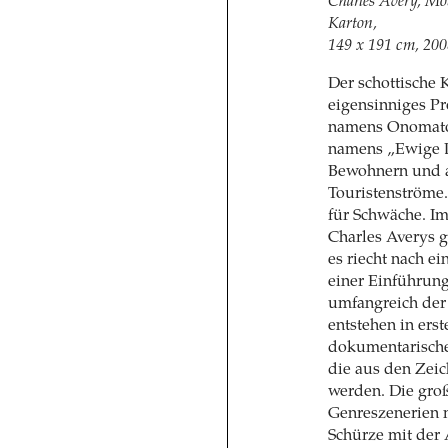
Charles Avery, Mob
Karton,
149 x 191 cm, 200
Der schottische K
eigensinniges Pr
namens Onomatop
namens „Ewige Di
Bewohnern und au
Touristenströme.
für Schwäche. Im
Charles Averys g
es riecht nach e
einer Einführun
umfangreich der 
entstehen in ers
dokumentarische
die aus den Zei
werden. Die gro
Genreszenerien mi
Schürze mit der A