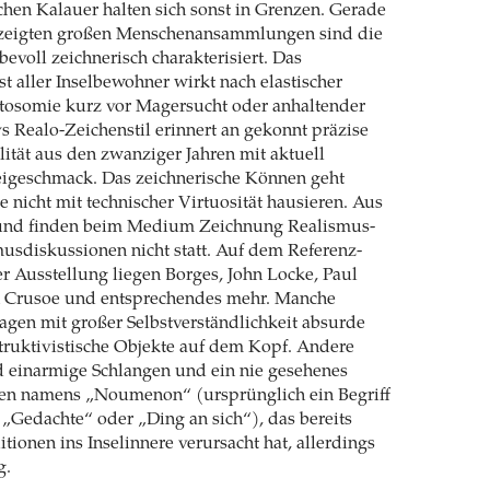
chen Kalauer halten sich sonst in Grenzen. Gerade
ezeigten großen Menschenansammlungen sind die
bevoll zeichnerisch charakterisiert. Das
t aller Inselbewohner wirkt nach elastischer
tosomie kurz vor Magersucht oder anhaltender
s Realo-Zeichenstil erinnert an gekonnt präzise
ität aus den zwanziger Jahren mit aktuell
igeschmack. Das zeichnerische Können geht
nicht mit technischer Virtuosität hausieren. Aus
und finden beim Medium Zeichnung Realismus-
sdiskussionen nicht statt. Auf dem Referenz-
er Ausstellung liegen Borges, John Locke, Paul
 Crusoe und entsprechendes mehr. Manche
agen mit großer Selbstverständlichkeit absurde
truktivistische Objekte auf dem Kopf. Andere
d einarmige Schlangen und ein nie gesehenes
en namens „Noumenon“ (ursprünglich ein Begriff
 „Gedachte“ oder „Ding an sich“), das bereits
tionen ins Inselinnere verursacht hat, allerdings
g.