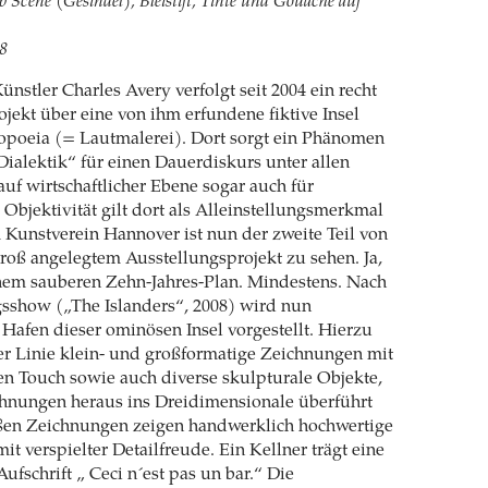
 Scene (Gesindel), Bleistift, Tinte und Gouache auf
8
ünstler Charles Avery verfolgt seit 2004 ein recht
ojekt über eine von ihm erfundene fiktive Insel
oeia (= Lautmalerei). Dort sorgt ein Phänomen
alektik“ für einen Dauerdiskurs unter allen
f wirtschaftlicher Ebene sogar auch für
 Objektivität gilt dort als Alleinstellungsmerkmal
 Kunstverein Hannover ist nun der zweite Teil von
roß angelegtem Ausstellungsprojekt zu sehen. Ja,
inem sauberen Zehn-Jahres-Plan. Mindestens. Nach
gsshow („The Islanders“, 2008) wird nun
Hafen dieser ominösen Insel vorgestellt. Hierzu
ter Linie klein- und großformatige Zeichnungen mit
n Touch sowie auch diverse skulpturale Objekte,
chnungen heraus ins Dreidimensionale überführt
ßen Zeichnungen zeigen handwerklich hochwertige
t verspielter Detailfreude. Ein Kellner trägt eine
ufschrift „ Ceci n´est pas un bar.“ Die