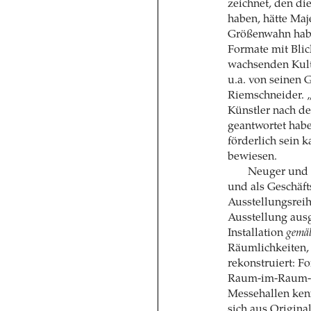
zeichnet, den di
haben, hätte Ma
Größenwahn habe
Formate mit Blic
wachsenden Kult
u.a. von seinen
Riemschneider. 
Künstler nach der
geantwortet hab
förderlich sein k
bewiesen.
Neuger und 
und als Geschäft
Ausstellungsreih
Ausstellung ausg
Installation
gemä
Räumlichkeiten,
rekonstruiert: Fo
Raum-im-Raum-L
Messehallen ken
sich aus Origina