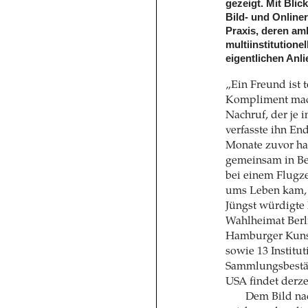
gezeigt. Mit Blic
Bild- und Onliner
Praxis, deren am
multiinstitutione
eigentlichen Anli
„Ein Freund ist 
Kompliment mache
Nachruf, der je i
verfasste ihn En
Monate zuvor hat
gemeinsam in Ber
bei einem Flugz
ums Leben kam, 
Jüngst würdigte 
Wahlheimat Berli
Hamburger Kuns
sowie 13 Institu
Sammlungsbestän
USA findet derzei
Dem Bild nac