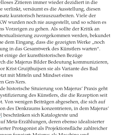
loses Zitieren immer wieder dezidiert in die
e verlinkt, versäumt es die Ausstellung, diesen
nsatz kuratorisch herauszuarbeiten. Viele der
KW wurden noch nie ausgestellt, und so schien es
ms Vorzeigen zu gehen. Als sollte der Kritik an
textualisierung zuvorgekommen werden, bekundet
he dem Eingang, dass die gezeigten Werke „noch
nung in das Gesamtwerk des Künstlers warten“.
t einige der kunsthistorischen Bezüge
urch die Majerus Bilder Bedeutung kommunizieren,
or Krist Gruijthuijsen sie als Variante des Bad
tzt mit Mitteln und Mindset eines
en Gen-Xers.
e historische Situierung von Majerus’ Praxis geht
ystifizierung des Künstlers, die die Rezeption seit
bt. Von wenigen Beiträgen abgesehen, die sich auf
ion des Denkraums konzentrieren, in dem Majerus’
beschränken sich Katalogtexte und
5]
uf Meta-Erzählungen, deren ebenso idealisierter
erter Protagonist als Projektionsfläche zahlreicher