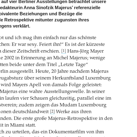
k auf vier Berliner Ausstellungen betrachtet unsere
edakteurin Anna Sinofzik Majerus’ referenzielle
bivalente Beziehungen und Bezüge die
lle Retrospektive mitunter zugunsten ihres
egens verklärt.
tot und ich mag ihm einfach nur das schönste
n: Er war sexy. Feiert ihn!“ Es ist der kürzeste
n dieser Zeitschrift erschien.
Hans-Jörg Mayer
[1]
de 2002 in Erinnerung an Michel Majerus; wenige
ten beide unter dem Titel „Letzte Tage“
lin ausgestellt. Heute, 20 Jahre nachdem Majerus
eugabsturz über seinem Herkunftsland Luxemburg
wird Mayers Apell von damals Folge geleistet:
Majerus eine wahre Ausstellungswelle. In seiner
n laufen vier Schauen gleichzeitig, parallel eine im
tverein; zudem zeigen das Mudam Luxembourg
tionen deutschlandweit
Werke aus ihren
[2]
den. Die erste große Majerus-Retrospektive in den
t in Miami statt.
h zu urteilen, das ein Dokumentarfilm von ihm