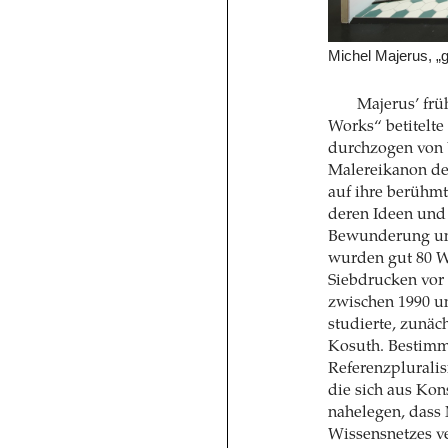
Michel Majerus, „
Majerus’ frü
Works“ betitelte
durchzogen von 
Malereikanon der
auf ihre berühmt
deren Ideen und
Bewunderung und
wurden gut 80 W
Siebdrucken vor
zwischen 1990 un
studierte, zunäc
Kosuth. Bestimm
Referenzplurali
die sich aus Ko
nahelegen, dass M
Wissensnetzes ve