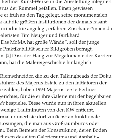
e Berliner Kunst-Werke in die Ausstellung integriert
jerus der Rummel gefallen. Einen gewissen
 er früh an den Tag gelegt, seine monumentalen
k auf die größten Institutionen der damals rasant
urindustrie angelegt, erfahren Zuschauer*innen da
 Galeristen Tim Neuger und Burkhard
„Das MoMA hat große Wände“, soll der junge
 Praktikabilität seiner Bildgrößen befragt,
en.
Dass der Hang zur Megalomanie der Karriere
[3]
ann, hat die Malereigeschichte hinlänglich
Riemschneider, die zu den Talkingheads der Doku
sführer des Majerus Estate zu den Initiatoren der
e zählen, haben 1994 Majerus’ erste Berliner
erichtet, für die er ihre Galerie mit der begehbaren
lde
bespielte. Diese wurde nun in ihren aktuellen
 wenige Laufminuten von den KW entfernt,
rmal erinnert sie dort zunächst an funktionale
ösungen, die man aus Großraumbüros oder
nt. Beim Betreten der Konstruktion, deren Boden
lfliesen des alten Galerieraums und Asphalt –