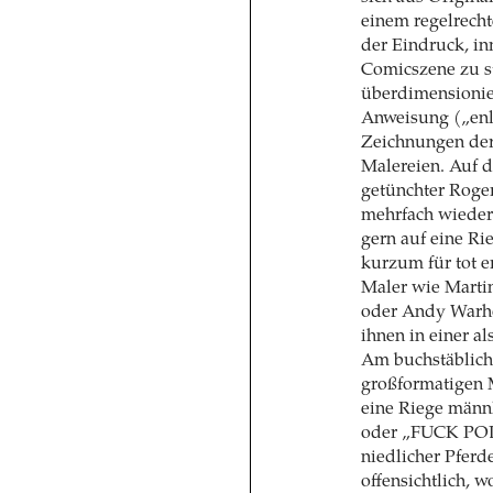
einem regelrecht
der Eindruck, in
Comicszene zu s
überdimensionier
Anweisung („enl
Zeichnungen der
Malereien. Auf d
getünchter Roger
mehrfach wieder
gern auf eine Ri
kurzum für tot e
Maler wie Marti
oder Andy Warhol
ihnen in einer al
Am buchstäblichs
großformatigen M
eine Riege män
oder „FUCK POL
niedlicher Pfer
offensichtlich,