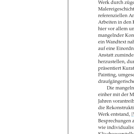
Werk durch zügel
Malereigeschicht
referenziellen A
Arbeiten in den 
hier vor allem u
mangelnder Kon
ein Wandtext na
auf eine Einord
Anstatt zumindes
herzustellen, d
präsentiert Kurat
Painting, umgese
draufgängerisch
Die mangelnd
einher mit der M
Jahren vorantrei
die Rekonstrukt
Werk entstand,
[
Besprechungen a
wie individualisi