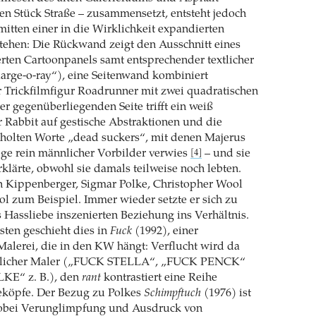
en Stück Straße – zusammensetzt, entsteht jedoch
mitten einer in die Wirklichkeit expandierten
tehen: Die Rückwand zeigt den Ausschnitt eines
ten Cartoonpanels samt entsprechender textlicher
arge-o-ray“), eine Seitenwand kombiniert
 Trickfilmfigur Roadrunner mit zwei quadratischen
er gegenüberliegenden Seite trifft ein weiß
 Rabbit auf gestische Abstraktionen und die
holten Worte „dead suckers“, mit denen Majerus
ege rein männlicher Vorbilder verwies
– und sie
[4]
rklärte, obwohl sie damals teilweise noch lebten.
n Kippenberger, Sigmar Polke, Christopher Wool
 zum Beispiel. Immer wieder setzte er sich zu
s Hassliebe inszenierten Beziehung ins Verhältnis.
ten geschieht dies in
Fuck
(1992), einer
alerei, die in den KW hängt: Verflucht wird da
nlicher Maler („FUCK STELLA“, „FUCK PENCK“
KE“ z. B.), den
rant
kontrastiert eine Reihe
deköpfe. Der Bezug zu Polkes
Schimpftuch
(1976) ist
 wobei Verunglimpfung und Ausdruck von