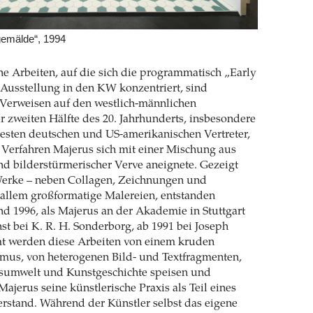
gemälde“, 1994
he Arbeiten, auf die sich die programmatisch „Early
 Ausstellung in den KW konzentriert, sind
Verweisen auf den westlich-männlichen
 zweiten Hälfte des 20. Jahrhunderts, insbesondere
esten deutschen und US-amerikanischen Vertreter,
 Verfahren Majerus sich mit einer Mischung aus
 bilderstürmerischer Verve aneignete. Gezeigt
erke – neben Collagen, Zeichnungen und
 allem großformatige Malereien, entstanden
d 1996, als Majerus an der Akademie in Stuttgart
hst bei K. R. H. Sonderborg, ab 1991 bei Joseph
t werden diese Arbeiten von einem kruden
smus, von heterogenen Bild- und Textfragmenten,
nsumwelt und Kunstgeschichte speisen und
ajerus seine künstlerische Praxis als Teil eines
rstand. Während der Künstler selbst das eigene