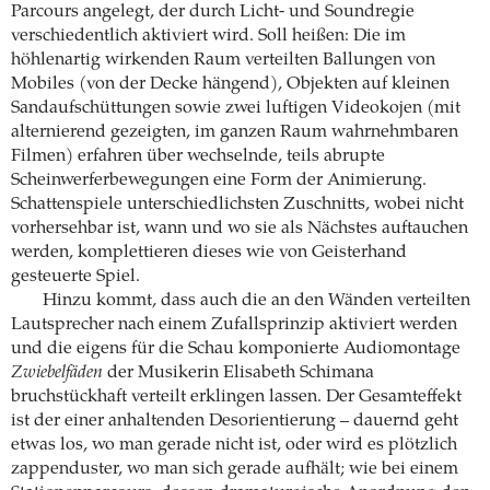
Parcours angelegt, der durch Licht- und Soundregie
verschiedentlich aktiviert wird. Soll heißen: Die im
höhlenartig wirkenden Raum verteilten Ballungen von
Mobiles (von der Decke hängend), Objekten auf kleinen
Sandaufschüttungen sowie zwei luftigen Videokojen (mit
alternierend gezeigten, im ganzen Raum wahrnehmbaren
Filmen) erfahren über wechselnde, teils abrupte
Scheinwerferbewegungen eine Form der Animierung.
Schattenspiele unterschiedlichsten Zuschnitts, wobei nicht
vorhersehbar ist, wann und wo sie als Nächstes auftauchen
werden, komplettieren dieses wie von Geisterhand
gesteuerte Spiel.
Hinzu kommt, dass auch die an den Wänden verteilten
Lautsprecher nach einem Zufallsprinzip aktiviert werden
und die eigens für die Schau komponierte Audiomontage
Zwiebelfäden
der Musikerin Elisabeth Schimana
bruchstückhaft verteilt erklingen lassen. Der Gesamteffekt
ist der einer anhaltenden Desorientierung – dauernd geht
etwas los, wo man gerade nicht ist, oder wird es plötzlich
zappenduster, wo man sich gerade aufhält; wie bei einem