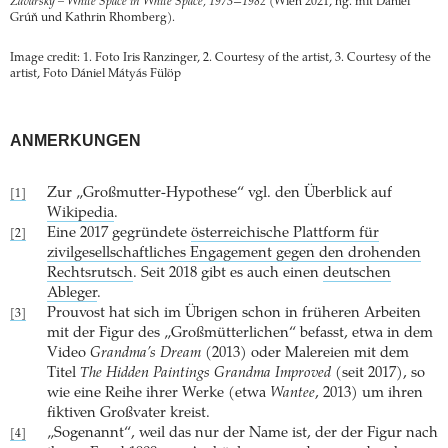
Zavarský – White Space in White Space, 1973−1982
(Wien 2021, hg. mit Daniel
Grúň und Kathrin Rhomberg).
Image credit: 1. Foto Iris Ranzinger, 2. Courtesy of the artist, 3. Courtesy of the
artist, Foto Dániel Mátyás Fülöp
ANMERKUNGEN
Zur „Großmutter-Hypothese“ vgl. den Überblick auf
[1]
Wikipedia
.
Eine 2017 gegründete
österreichische Plattform für
[2]
zivilgesellschaftliches Engagement gegen den drohenden
Rechtsrutsch
. Seit 2018 gibt es auch einen
deutschen
Ableger
.
Prouvost hat sich im Übrigen schon in früheren Arbeiten
[3]
mit der Figur des „Großmütterlichen“ befasst, etwa in dem
Video
Grandma’s Dream
(2013) oder Malereien mit dem
Titel
The Hidden Paintings Grandma Improved
(seit 2017), so
wie eine Reihe ihrer Werke (etwa
Wantee
, 2013) um ihren
fiktiven Großvater kreist.
„Sogenannt“, weil das nur der Name ist, der der Figur nach
[4]