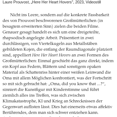
Laure Prouvost, „Here Her Heart Hovers”, 2023, Videostill
Nicht ins Leere, sondern auf die konkrete Fassbarkeit
des von Prouvost beschworenen Großmütterlichen (in
besagtem erweiterten Sinn) zielen die beiden Filme.
Genauer gesagt handelt es sich um eine dreigeteilte,
rhapsodisch angelegte Arbeit. Präsentiert in zwei
durchlässigen, von Viertelkugeln aus Metallstäben
gebildeten Kojen, die entlang der Raumdiagonale platziert
sind, appelliert
Here Her Heart Hovers
an zwei Formen des
Großmütterlichen: Einmal geschieht das ganz direkt, indem
ein Kopf aus Federn, Blättern und sonstigem opaken
Material als Schattenriss hinter einer weißen Leinwand die
Oma mit allem Möglichen konfrontiert, was der Fortschritt
so mit sich gebracht hat: „Oma, did you know that …?“,
sinniert die Kunstfigur mit Kinderstimme und führt
ziemlich alles ins Treffen, was sich zwischen
Klimakatastrophe, KI und Krieg an Schrecknissen der
Gegenwart auflisten lässt. Dies hat einerseits etwas affektiv
Berührendes, dem man sich schwer entziehen kann.