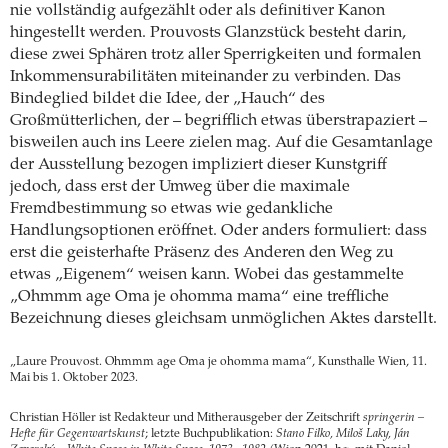
nie vollständig aufgezählt oder als definitiver Kanon
hingestellt werden. Prouvosts Glanzstück besteht darin,
diese zwei Sphären trotz aller Sperrigkeiten und formalen
Inkommensurabilitäten miteinander zu verbinden. Das
Bindeglied bildet die Idee, der „Hauch“ des
Großmütterlichen, der – begrifflich etwas überstrapaziert –
bisweilen auch ins Leere zielen mag. Auf die Gesamtanlage
der Ausstellung bezogen impliziert dieser Kunstgriff
jedoch, dass erst der Umweg über die maximale
Fremdbestimmung so etwas wie gedankliche
Handlungsoptionen eröffnet. Oder anders formuliert: dass
erst die geisterhafte Präsenz des Anderen den Weg zu
etwas „Eigenem“ weisen kann. Wobei das gestammelte
„Ohmmm age Oma je ohomma mama“ eine treffliche
Bezeichnung dieses gleichsam unmöglichen Aktes darstellt.
„Laure Prouvost. Ohmmm age Oma je ohomma mama“, Kunsthalle Wien, 11.
Mai bis 1. Oktober 2023.
Christian Höller ist Redakteur und Mitherausgeber der Zeitschrift
springerin –
Hefte für Gegenwartskunst
; letzte Buchpublikation:
Stano Filko, Miloš Laky, Ján