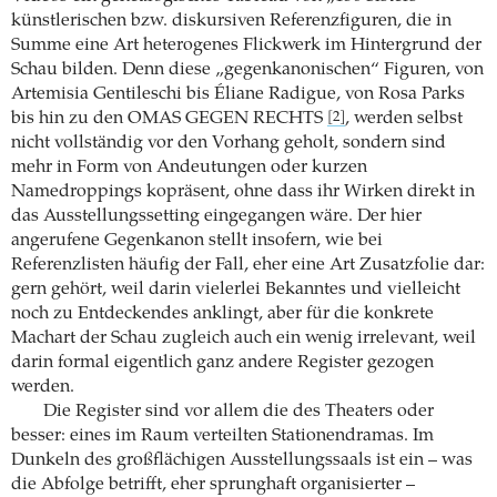
künstlerischen bzw. diskursiven Referenzfiguren, die in
Summe eine Art heterogenes Flickwerk im Hintergrund der
Schau bilden. Denn diese „gegenkanonischen“ Figuren, von
Artemisia Gentileschi bis Éliane Radigue, von Rosa Parks
bis hin zu den OMAS GEGEN RECHTS
, werden selbst
[2]
nicht vollständig vor den Vorhang geholt, sondern sind
mehr in Form von Andeutungen oder kurzen
Namedroppings kopräsent, ohne dass ihr Wirken direkt in
das Ausstellungssetting eingegangen wäre. Der hier
angerufene Gegenkanon stellt insofern, wie bei
Referenzlisten häufig der Fall, eher eine Art Zusatzfolie dar:
gern gehört, weil darin vielerlei Bekanntes und vielleicht
noch zu Entdeckendes anklingt, aber für die konkrete
Machart der Schau zugleich auch ein wenig irrelevant, weil
darin formal eigentlich ganz andere Register gezogen
werden.
Die Register sind vor allem die des Theaters oder
besser: eines im Raum verteilten Stationendramas. Im
Dunkeln des großflächigen Ausstellungssaals ist ein – was
die Abfolge betrifft, eher sprunghaft organisierter –