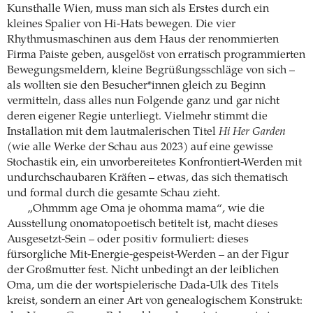
Kunsthalle Wien, muss man sich als Erstes durch ein
kleines Spalier von Hi-Hats bewegen. Die vier
Rhythmusmaschinen aus dem Haus der renommierten
Firma Paiste geben, ausgelöst von erratisch programmierten
Bewegungsmeldern, kleine Begrüßungsschläge von sich –
als wollten sie den Besucher*innen gleich zu Beginn
vermitteln, dass alles nun Folgende ganz und gar nicht
deren eigener Regie unterliegt. Vielmehr stimmt die
Installation mit dem lautmalerischen Titel
Hi Her Garden
(wie alle Werke der Schau aus 2023) auf eine gewisse
Stochastik ein, ein unvorbereitetes Konfrontiert-Werden mit
undurchschaubaren Kräften – etwas, das sich thematisch
und formal durch die gesamte Schau zieht.
„Ohmmm age Oma je ohomma mama“, wie die
Ausstellung onomatopoetisch betitelt ist, macht dieses
Ausgesetzt-Sein – oder positiv formuliert: dieses
fürsorgliche Mit-Energie-gespeist-Werden – an der Figur
der Großmutter fest. Nicht unbedingt an der leiblichen
Oma, um die der wortspielerische Dada-Ulk des Titels
kreist, sondern an einer Art von genealogischem Konstrukt: