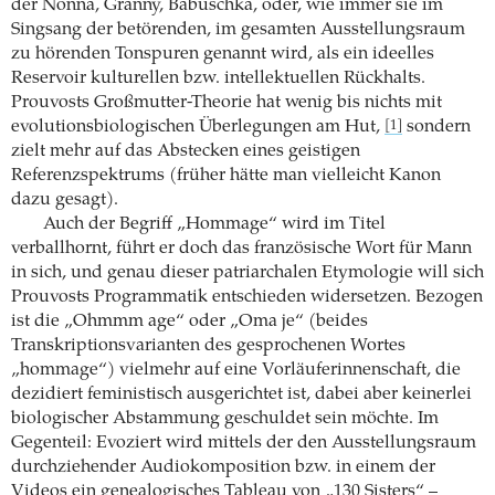
der Nonna, Granny, Babuschka, oder, wie immer sie im
Singsang der betörenden, im gesamten Ausstellungsraum
zu hörenden Tonspuren genannt wird, als ein ideelles
Reservoir kulturellen bzw. intellektuellen Rückhalts.
Prouvosts Großmutter-Theorie hat wenig bis nichts mit
evolutionsbiologischen Überlegungen am Hut,
sondern
[1]
zielt mehr auf das Abstecken eines geistigen
Referenzspektrums (früher hätte man vielleicht Kanon
dazu gesagt).
Auch der Begriff „Hommage“ wird im Titel
verballhornt, führt er doch das französische Wort für Mann
in sich, und genau dieser patriarchalen Etymologie will sich
Prouvosts Programmatik entschieden widersetzen. Bezogen
ist die „Ohmmm age“ oder „Oma je“ (beides
Transkriptionsvarianten des gesprochenen Wortes
„hommage“) vielmehr auf eine Vorläuferinnenschaft, die
dezidiert feministisch ausgerichtet ist, dabei aber keinerlei
biologischer Abstammung geschuldet sein möchte. Im
Gegenteil: Evoziert wird mittels der den Ausstellungsraum
durchziehender Audiokomposition bzw. in einem der
Videos ein genealogisches Tableau von „130 Sisters“ –