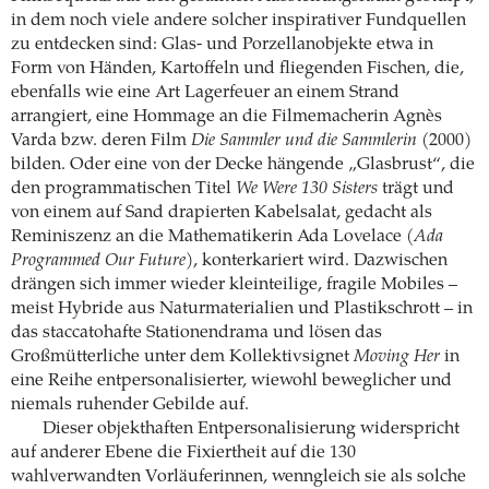
in dem noch viele andere solcher inspirativer Fundquellen
zu entdecken sind: Glas- und Porzellanobjekte etwa in
Form von Händen, Kartoffeln und fliegenden Fischen, die,
ebenfalls wie eine Art Lagerfeuer an einem Strand
arrangiert, eine Hommage an die Filmemacherin Agnès
Varda bzw. deren Film
Die Sammler und die Sammlerin
(2000)
bilden. Oder eine von der Decke hängende „Glasbrust“, die
den programmatischen Titel
We Were 130 Sisters
trägt und
von einem auf Sand drapierten Kabelsalat, gedacht als
Reminiszenz an die Mathematikerin Ada Lovelace (
Ada
Programmed Our Future
), konterkariert wird. Dazwischen
drängen sich immer wieder kleinteilige, fragile Mobiles –
meist Hybride aus Naturmaterialien und Plastikschrott – in
das staccatohafte Stationendrama und lösen das
Großmütterliche unter dem Kollektivsignet
Moving Her
in
eine Reihe entpersonalisierter, wiewohl beweglicher und
niemals ruhender Gebilde auf.
Dieser objekthaften Entpersonalisierung widerspricht
auf anderer Ebene die Fixiertheit auf die 130
wahlverwandten Vorläuferinnen, wenngleich sie als solche