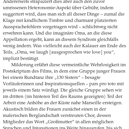
Andererseits strapaziert dies aber auch den zuvor
umrissenen Heteronomie-Aspekt über Gebühr, indem
suggeriert wird, dass man sich all dieser Dinge – zumal die
Klage mit kindlichem Timbre und charmant platzierten
Aussprachefehlern vorgetragen wird – schlichtweg nicht
erwehren kann. Und die imaginäre Oma, an die diese
Appellation ergeht, kann an diesem Syndrom gleichfalls
wenig ändern. Was vielleicht auch der Kalauer am Ende des
Teils, „Oma, we laugh [ausgesprochen wie love] you“,
implizit bestätigt.
Milderung erfährt diese vermeintliche Wehrlosigkeit im
Postskriptum des Films, in dem eine Gruppe junger Frauen
bei einem Rundtanz ihre „130 Sisters“ – besagte
Vorläuferinnen und Inspirationsquellen – pars pro toto mit
jeweils einem Satz würdigt. Die gleiche Gruppe sehen wir
im dritten (im hinteren Teil des Raums gezeigten) Teil der
Arbeit eine Anhöhe an der Küste nahe Marseille ersteigen.
Akustisch bilden die Frauen zunächst einen in der
malerischen Berglandschaft verstreuten Chor, dessen
Mitglieder das Wort „Großmutter“ in allen möglichen
Sprachen und Intonationen ins Weite hinausrufen, bis sich