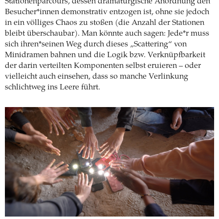
Stationenparcours, dessen dramaturgische Anordnung den
Besucher*innen demonstrativ entzogen ist, ohne sie jedoch
in ein völliges Chaos zu stoßen (die Anzahl der Stationen
bleibt überschaubar). Man könnte auch sagen: Jede*r muss
sich ihren*seinen Weg durch dieses „Scattering“ von
Minidramen bahnen und die Logik bzw. Verknüpfbarkeit
der darin verteilten Komponenten selbst eruieren – oder
vielleicht auch einsehen, dass so manche Verlinkung
schlichtweg ins Leere führt.