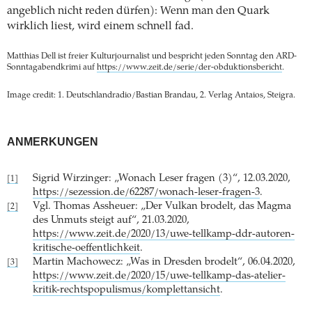
angeblich nicht reden dürfen): Wenn man den Quark
wirklich liest, wird einem schnell fad.
Matthias Dell ist freier Kulturjournalist und bespricht jeden Sonntag den ARD-
Sonntagabendkrimi auf
https://www.zeit.de/serie/der-obduktionsbericht
.
Image credit: 1. Deutschlandradio/Bastian Brandau, 2. Verlag Antaios, Steigra.
ANMERKUNGEN
Sigrid Wirzinger: „Wonach Leser fragen (3)“, 12.03.2020,
[1]
https://sezession.de/62287/wonach-leser-fragen-3
.
Vgl. Thomas Assheuer: „Der Vulkan brodelt, das Magma
[2]
des Unmuts steigt auf“, 21.03.2020,
https://www.zeit.de/2020/13/uwe-tellkamp-ddr-autoren-
kritische-oeffentlichkeit
.
Martin Machowecz: „Was in Dresden brodelt“, 06.04.2020,
[3]
https://www.zeit.de/2020/15/uwe-tellkamp-das-atelier-
kritik-rechtspopulismus/komplettansicht
.