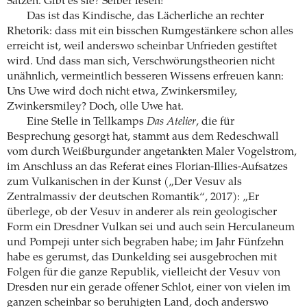
Sätzen. Gibt es sie? Selber lesen!“
Das ist das Kindische, das Lächerliche an rechter
Rhetorik: dass mit ein bisschen Rumgestänkere schon alles
erreicht ist, weil anderswo scheinbar Unfrieden gestiftet
wird. Und dass man sich, Verschwörungstheorien nicht
unähnlich, vermeintlich besseren Wissens erfreuen kann:
Uns Uwe wird doch nicht etwa, Zwinkersmiley,
Zwinkersmiley? Doch, olle Uwe hat.
Eine Stelle in Tellkamps
Das Atelier
, die für
Besprechung gesorgt hat, stammt aus dem Redeschwall
vom durch Weißburgunder angetankten Maler Vogelstrom,
im Anschluss an das Referat eines Florian-Illies-Aufsatzes
zum Vulkanischen in der Kunst („Der Vesuv als
Zentralmassiv der deutschen Romantik“, 2017): „Er
überlege, ob der Vesuv in anderer als rein geologischer
Form ein Dresdner Vulkan sei und auch sein Herculaneum
und Pompeji unter sich begraben habe; im Jahr Fünfzehn
habe es gerumst, das Dunkelding sei ausgebrochen mit
Folgen für die ganze Republik, vielleicht der Vesuv von
Dresden nur ein gerade offener Schlot, einer von vielen im
ganzen scheinbar so beruhigten Land, doch anderswo