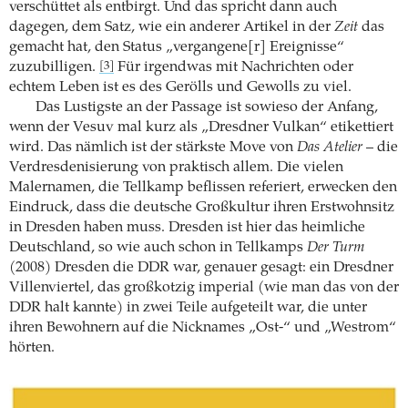
verschüttet als entbirgt. Und das spricht dann auch
dagegen, dem Satz, wie ein anderer Artikel in der
Zeit
das
gemacht hat, den Status „vergangene[r] Ereignisse“
zuzubilligen.
Für irgendwas mit Nachrichten oder
[3]
echtem Leben ist es des Gerölls und Gewolls zu viel.
Das Lustigste an der Passage ist sowieso der Anfang,
wenn der Vesuv mal kurz als „Dresdner Vulkan“ etikettiert
wird. Das nämlich ist der stärkste Move von
Das Atelier
– die
Verdresdenisierung von praktisch allem. Die vielen
Malernamen, die Tellkamp beflissen referiert, erwecken den
Eindruck, dass die deutsche Großkultur ihren Erstwohnsitz
in Dresden haben muss. Dresden ist hier das heimliche
Deutschland, so wie auch schon in Tellkamps
Der Turm
(2008) Dresden die DDR war, genauer gesagt: ein Dresdner
Villenviertel, das großkotzig imperial (wie man das von der
DDR halt kannte) in zwei Teile aufgeteilt war, die unter
ihren Bewohnern auf die Nicknames „Ost-“ und „Westrom“
hörten.