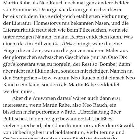
Martin Rahe als Neo Rauch noch mal ganz andere Felder
von Prominenz. Denn genau darum geht es bei dieser
bereits mit dem
Turm
erfolgreich etablierten Verbuntung
der Literatur: Homestorys mit bekannten Nasen, und die
Literaturkritik freut sich wie beim Pilzesuchen, wenn sie
unter fetzigen Namen jemand Echten entdecken kann. Was
einem das im Fall von
Das Atelier
bringt, wäre die eine
Frage; die andere, warum die ganzen anderen Maler aus
der glorreichen sächsischen Geschichte (nur an Otto Dix
gibt’s konstant was zu nörgeln, der Rest so: Bombe) dann
aber nicht mit fiktionalen, sondern mit richtigen Namen an
den Start gehen – bzw. warum Neo Rauch nicht einfach Neo
Rauch sein kann, sondern als Martin Rahe verkleidet
werden muss.
Aber die Antworten darauf wären auch dann erst
interessant, wenn Martin Rahe, also Neo Rauch, ein
bisschen mehr performen würde. „Unterhaltung über
Politisches, in dem er gut bewandert ist“, heißt es
vielversprechend, aber dann kommt nix außer dem Gewölk
von Unbedingtheit und Soldatentum, Verbitterung und