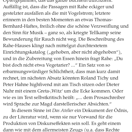
Opfergejammer, das das ganze Büchlein durchzieht.
Auffällig ist, dass die Passagen mit Rahe eckiger und
gestelzter ausfallen als die mit Vogelstrom; letztere
erinnern in den besten Momenten an etwas Thomas-
Bernhard-Haftes, freilich ohne die schöne Verzweiflung und
den Sinn für Musik – ganz so, als kriegte Tellkamp seine
Bewunderung für Rauch nicht weg. Die Beschreibung des
Rahe-Hauses klingt nach mittelgut durchtextetem
Einrichtungskatalog („gehoben, aber nicht abgehoben“),
und in die Zubereitung von Essen hinein fragt Rahe: „Du
bist doch nicht etwa Vegetarier? …“ Ein Satz von so
erbarmungswürdiger Schlichtheit, dass man kurz damit
rechnet, im nächsten Absatz könnten Roland Tichy und
Peter Hahne highfivend mit am Tisch sitzen oder Dieter
Nuhr mit einem Greta-‚Witz‘ um die Ecke kommen. Oder
wie es im Text selbstkritisch heißt: „… dem Prosaschreiber
wird Sprache zur Magd darstellerischer Absichten.“
In diesem Sinne ist
Das Atelier
ein Dokument der Ödnis,
zu der Literatur wird, wenn sie nur Vorwand für die
Produktion von Diskurseffekten sein soll. Es geht einem
dann wie mit dem allermeisten Zeugs (u.a. dass Rechte