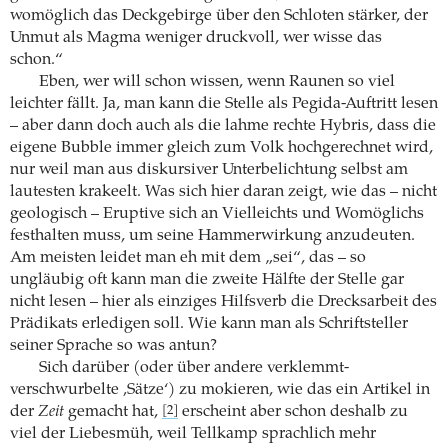
womöglich das Deckgebirge über den Schloten stärker, der
Unmut als Magma weniger druckvoll, wer wisse das
schon.“
Eben, wer will schon wissen, wenn Raunen so viel
leichter fällt. Ja, man kann die Stelle als Pegida-Auftritt lesen
– aber dann doch auch als die lahme rechte Hybris, dass die
eigene Bubble immer gleich zum Volk hochgerechnet wird,
nur weil man aus diskursiver Unterbelichtung selbst am
lautesten krakeelt. Was sich hier daran zeigt, wie das – nicht
geologisch – Eruptive sich an Vielleichts und Womöglichs
festhalten muss, um seine Hammerwirkung anzudeuten.
Am meisten leidet man eh mit dem „sei“, das – so
ungläubig oft kann man die zweite Hälfte der Stelle gar
nicht lesen – hier als einziges Hilfsverb die Drecksarbeit des
Prädikats erledigen soll. Wie kann man als Schriftsteller
seiner Sprache so was antun?
Sich darüber (oder über andere verklemmt-
verschwurbelte ‚Sätze‘) zu mokieren, wie das ein Artikel in
der
Zeit
gemacht hat,
erscheint aber schon deshalb zu
[2]
viel der Liebesmüh, weil Tellkamp sprachlich mehr