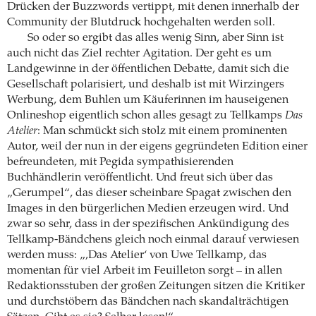
Drücken der Buzzwords vertippt, mit denen innerhalb der
Community der Blutdruck hochgehalten werden soll.
So oder so ergibt das alles wenig Sinn, aber Sinn ist
auch nicht das Ziel rechter Agitation. Der geht es um
Landgewinne in der öffentlichen Debatte, damit sich die
Gesellschaft polarisiert, und deshalb ist mit Wirzingers
Werbung, dem Buhlen um Käuferinnen im hauseigenen
Onlineshop eigentlich schon alles gesagt zu Tellkamps
Das
Atelier
: Man schmückt sich stolz mit einem prominenten
Autor, weil der nun in der eigens gegründeten Edition einer
befreundeten, mit Pegida sympathisierenden
Buchhändlerin veröffentlicht. Und freut sich über das
„Gerumpel“, das dieser scheinbare Spagat zwischen den
Images in den bürgerlichen Medien erzeugen wird. Und
zwar so sehr, dass in der spezifischen Ankündigung des
Tellkamp-Bändchens gleich noch einmal darauf verwiesen
werden muss: „‚Das Atelier‘ von Uwe Tellkamp, das
momentan für viel Arbeit im Feuilleton sorgt – in allen
Redaktionsstuben der großen Zeitungen sitzen die Kritiker
und durchstöbern das Bändchen nach skandalträchtigen