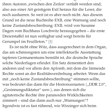
ihren Autoren ‚zwischen den Zeilen‘ verfaßt worden sind,
also aus einer Art geistigem Exil heraus für die Leser, die
noch ausharren. So weit ist es aber noch nicht. Aus diesem
Grund ist die neue Buchreihe EXIL eine Warnung und noch
keine Zustandsbeschreibung: EXIL wird von Susanne
Dagen vom Buchhaus Loschwitz herausgegeben – die erste
Dreierstaffel ist nun verfügbar und sorgt bereits für
Gerumpel im Feuilleton.“
[1]
Es ist nicht ohne Witz, dass ausgerechnet in dem Organ,
das am schmissigsten um eine intellektuelle Ausstattung
tapferen Germanentums bemüht ist, die deutsche Sprache
solche Niederlagen erleidet. Ein Satz dementiert den
anderen und vor allem den Aplomb, mit dem die lärmende
Rechte sonst an der Realitätsverdrehung arbeitet. Wenn das
mit „noch keine Zustandsbeschreibung“ stimmen sollte,
was bedeutet das dann für die Horrorszenarien („DDR 2.0“,
„Gesinnungsdiktatur“ usw.), aus denen sich die
agitatorische Rechte ihre paranoiden Wirklichkeiten
zimmert – sind das dann auch nur „Warnungen“?
Irgendwie ist es fast rührend, wie Wirzinger sich beim