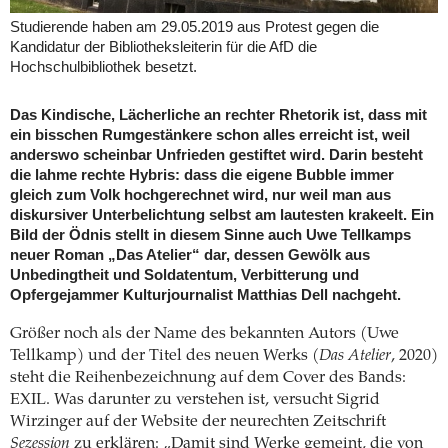
Studierende haben am 29.05.2019 aus Protest gegen die
Kandidatur der Bibliotheksleiterin für die AfD die
Hochschulbibliothek besetzt.
Das Kindische, Lächerliche an rechter Rhetorik ist, dass mit
ein bisschen Rumgestänkere schon alles erreicht ist, weil
anderswo scheinbar Unfrieden gestiftet wird. Darin besteht
die lahme rechte Hybris: dass die eigene Bubble immer
gleich zum Volk hochgerechnet wird, nur weil man aus
diskursiver Unterbelichtung selbst am lautesten krakeelt. Ein
Bild der Ödnis stellt in diesem Sinne auch Uwe Tellkamps
neuer Roman „Das Atelier“ dar, dessen Gewölk aus
Unbedingtheit und Soldatentum, Verbitterung und
Opfergejammer Kulturjournalist Matthias Dell nachgeht.
Größer noch als der Name des bekannten Autors (Uwe
Tellkamp) und der Titel des neuen Werks (
Das Atelier
, 2020)
steht die Reihenbezeichnung auf dem Cover des Bands:
EXIL. Was darunter zu verstehen ist, versucht Sigrid
Wirzinger auf der Website der neurechten Zeitschrift
Sezession
zu erklären: „Damit sind Werke gemeint, die von