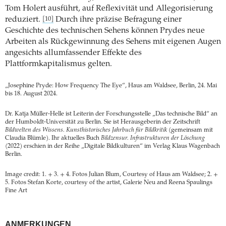
Tom Holert ausführt, auf Reflexivität und Allegorisierung
reduziert.
Durch ihre präzise Befragung einer
[10]
Geschichte des technischen Sehens können Prydes neue
Arbeiten als Rückgewinnung des Sehens mit eigenen Augen
angesichts allumfassender Effekte des
Plattformkapitalismus gelten.
„Josephine Pryde: How Frequency The Eye“, Haus am Waldsee, Berlin, 24. Mai
bis 18. August 2024.
Dr. Katja Müller-Helle ist Leiterin der Forschungsstelle „Das technische Bild“ an
der Humboldt-Universität zu Berlin. Sie ist Herausgeberin der Zeitschrift
Bildwelten des Wissens. Kunsthistorisches Jahrbuch für Bildkritik
(gemeinsam mit
Claudia Blümle). Ihr aktuelles Buch
Bildzensur. Infrastrukturen der Löschung
(2022) erschien in der Reihe „Digitale Bildkulturen“ im Verlag Klaus Wagenbach
Berlin.
Image credit: 1. + 3. + 4. Fotos Julian Blum, Courtesy of Haus am Waldsee; 2. +
5. Fotos Stefan Korte, courtesy of the artist, Galerie Neu and Reena Spaulings
Fine Art
ANMERKUNGEN