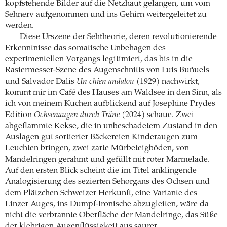
kopfstehende Bilder auf die Netzhaut gelangen, um vom
Sehnerv aufgenommen und ins Gehirn weitergeleitet zu
werden.
Diese Urszene der Sehtheorie, deren revolutionierende
Erkenntnisse das somatische Unbehagen des
experimentellen Vorgangs legitimiert, das bis in die
Rasiermesser-Szene des Augenschnitts von Luis Buñuels
und Salvador Dalis
Un chien andalou
(1929) nachwirkt,
kommt mir im Café des Hauses am Waldsee in den Sinn, als
ich von meinem Kuchen aufblickend auf Josephine Prydes
Edition
Ochsenaugen durch Träne
(2024) schaue. Zwei
abgeflammte Kekse, die in unbeschadetem Zustand in den
Auslagen gut sortierter Bäckereien Kinderaugen zum
Leuchten bringen, zwei zarte Mürbeteigböden, von
Mandelringen gerahmt und gefüllt mit roter Marmelade.
Auf den ersten Blick scheint die im Titel anklingende
Analogisierung des sezierten Sehorgans des Ochsen und
dem Plätzchen Schweizer Herkunft, eine Variante des
Linzer Auges, ins Dumpf-Ironische abzugleiten, wäre da
nicht die verbrannte Oberfläche der Mandelringe, das Süße
der klebrigen Augenflüssigkeit aus saurer