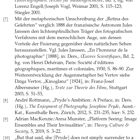
Historiographien. Archiv für Mediengeschichte
, Bd. I, hg. von
Lorenz Engell/Joseph Vogl, Weimar 2001, S. 115–123;
Stiegler 2001.
Mit der metaphorischen Umschreibung der „Retina des
[7]
Gelehrten“ verglich 1888 der französische Astronom Jules
Janssen den lichtempfindlichen Träger des fotografischen
Verfahrens mit dem menschlichen Auge, um dessen
Vorteile der Fixierung gegenüber dem natürlichen Sehen
herauszustellen. Vgl. Jules Janssen, „En l’honneur de la
photographie“ [1888], in: Ders.,
Œuvres Scientifiques
, Bd. 2,
hg. von Henri Dehérain, Paris: Société d’éditions
géographiques, maritimes et coloniales, 1930, S. 86–90. Zur
Weiterentwicklung der Augenmetapher bei Vertov siehe
Dziga Vertov, „Kinoglanz“ [1924], in: Franz-Josef
Albersmeier (Hg.),
Texte zur Theorie des Films
, Stuttgart
2003, S. 51–53,
André Rottmann, „Pryde’s Ambition: A Preface, in: Ders.
[8]
(Hg.),
The Enjoyment of Photography. Josephine Pryde
, Ausst.-
Kat., Kunsthalle Bern, Zürich, 2012, S. 231–235, hier: S. 232.
Adrian MacKenzie/Anna Munster, „Platform Seeing: Image
[9]
Ensembles and Their Invisualities“, in:
Theory, Culture &
Society
, 5, 2019, S. 3–22.
„But that said, she [Pryde] does not simply surrender to a
[10]