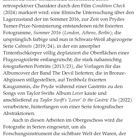
retrospektiver Charakter durch den Film
Condition Check
(2024) markiert wird: eine filmische Untersuchung über den
Lagerzustand der im Sommer 2016, zur Zeit von Prydes
Turner-Prize-Nominierung entstandenen nicht fixierten
Fotogramme,
Summer 2016 (London, Athens, Berlin)
; die
ursprünglich farbige und nun in Schwarz-Weiß abgezogene
Serie
Cabinets
(2019/24), in der ein amorpher
Tintenfischkörper völlig deplatziert die Oberflächen einer
Flugzeugtoilette entlangrutscht; die stark nahansichtig
fotografierten Porträts (2013/23), die Vorlagen für das
Albumcover der Band The Devil lieferten; die in Bronze-
Abgüssen stillgestellten, auf Treibholz fixierten
Kaugummis, die Pryde während einer Gastritis zu den
Songs von Taylor Swifts Album
Lover
kaute und
anschließend zu
Taylor Swift’s ‘Lover’ & the Gastric Flu
(2022)
verarbeitete, hinterfangen von einer Serie fotografischer
Abstraktionen.
Auch in diesen Arbeiten im Obergeschoss wird die
Fotografie in Serien eingesetzt, um als
Forschungsinstrument die sichtbare Welt der Waren, der