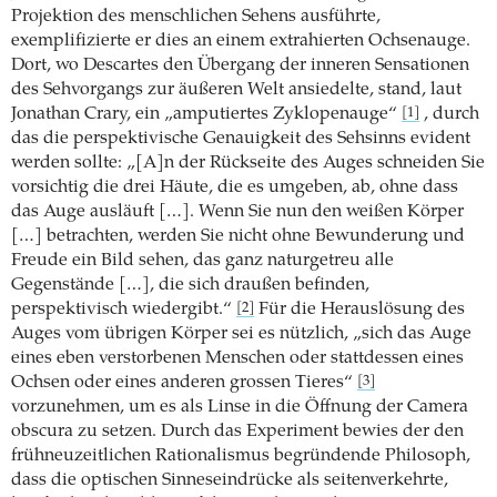
Projektion des menschlichen Sehens ausführte,
exemplifizierte er dies an einem extrahierten Ochsenauge.
Dort, wo Descartes den Übergang der inneren Sensationen
des Sehvorgangs zur äußeren Welt ansiedelte, stand, laut
Jonathan Crary, ein „amputiertes Zyklopenauge“
, durch
[1]
das die perspektivische Genauigkeit des Sehsinns evident
werden sollte: „[A]n der Rückseite des Auges schneiden Sie
vorsichtig die drei Häute, die es umgeben, ab, ohne dass
das Auge ausläuft […]. Wenn Sie nun den weißen Körper
[…] betrachten, werden Sie nicht ohne Bewunderung und
Freude ein Bild sehen, das ganz naturgetreu alle
Gegenstände […], die sich draußen befinden,
perspektivisch wiedergibt.“
Für die Herauslösung des
[2]
Auges vom übrigen Körper sei es nützlich, „sich das Auge
eines eben verstorbenen Menschen oder stattdessen eines
Ochsen oder eines anderen grossen Tieres“
[3]
vorzunehmen, um es als Linse in die Öffnung der Camera
obscura zu setzen. Durch das Experiment bewies der den
frühneuzeitlichen Rationalismus begründende Philosoph,
dass die optischen Sinneseindrücke als seitenverkehrte,