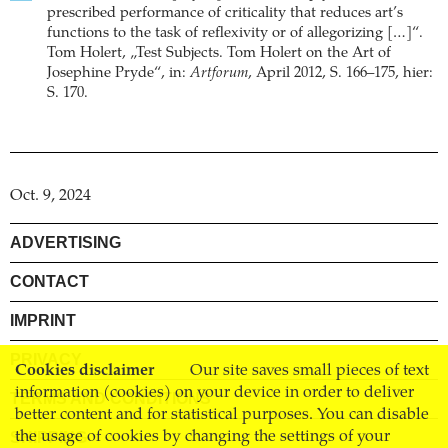
prescribed performance of criticality that reduces art’s
functions to the task of reflexivity or of allegorizing […]“.
Tom Holert, „Test Subjects. Tom Holert on the Art of
Josephine Pryde“, in:
Artforum
, April 2012, S. 166–175, hier:
S. 170.
Oct. 9, 2024
ADVERTISING
CONTACT
IMPRINT
PRIVACY
Cookies disclaimer
Our site saves small pieces of text
information (cookies) on your device in order to deliver
TERMS AND CONDITIONS
better content and for statistical purposes. You can disable
SHIPPING
the usage of cookies by changing the settings of your