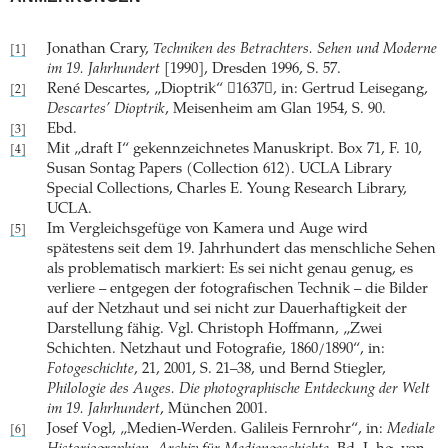
Jonathan Crary,
Techniken des Betrachters. Sehen und Moderne
[1]
im 19. Jahrhundert
[1990], Dresden 1996, S. 57.
René Descartes, „Dioptrik“ 1637, in: Gertrud Leisegang,
[2]
Descartes’ Dioptrik
, Meisenheim am Glan 1954, S. 90.
Ebd.
[3]
Mit „draft I“ gekennzeichnetes Manuskript. Box 71, F. 10,
[4]
Susan Sontag Papers (Collection 612). UCLA Library
Special Collections, Charles E. Young Research Library,
UCLA.
Im Vergleichsgefüge von Kamera und Auge wird
[5]
spätestens seit dem 19. Jahrhundert das menschliche Sehen
als problematisch markiert: Es sei nicht genau genug, es
verliere – entgegen der fotografischen Technik – die Bilder
auf der Netzhaut und sei nicht zur Dauerhaftigkeit der
Darstellung fähig. Vgl. Christoph Hoffmann, „Zwei
Schichten. Netzhaut und Fotografie, 1860/1890“, in:
Fotogeschichte
, 21, 2001, S. 21–38, und Bernd Stiegler,
Philologie des Auges. Die photographische Entdeckung der Welt
im 19. Jahrhundert
, München 2001.
Josef Vogl, „Medien-Werden. Galileis Fernrohr“, in:
Mediale
[6]