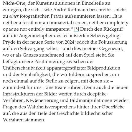
Nicht-Orte, der Kunstinstitutionen in Einzelteile zu
zerlegen, die sich – wie André Rottmann beschreibt – nicht
zu
einer
fotografischen Praxis aufsummieren lassen: „It is
neither a fossil nor an immaterial screen, neither completely
opaque nor entirely transparent.“
Durch den Rückgriff
[8]
auf die Augenmetapher des technisierten Sehens gelingt
Pryde in der neuen Serie von 2024 jedoch die Fokussierung
auf den Sehvorgang selbst – und dies in einer Gegenwart,
wo er als Ganzes zunehmend auf dem Spiel steht. Sie
befragt unsere Positionierung zwischen der
Unüberschaubarkeit apparategestützter Bildproduktion
und der Sinnhaftigkeit, die wir Bildern zusprechen, um
noch einmal auf die Stelle zu zeigen, mit denen sie –
zumindest für uns – ans Reale rühren. Denn auch die neuen
Infrastrukturen der Bilder werfen durch deepfake-
Verfahren, KI-Generierung und Bildmanipulationen wieder
Fragen des Wahrheitsversprechens hinter ihrer Oberfläche
auf, die aus der Tiefe der Geschichte bildtechnischer
Verfahren stammen.