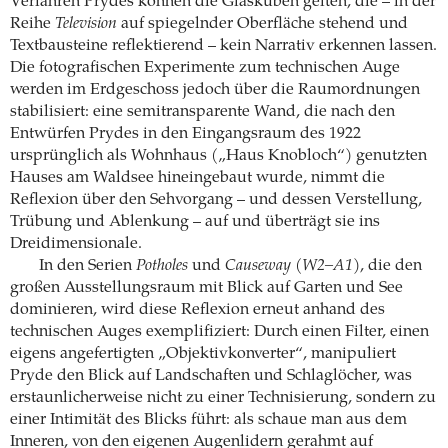
Verfahren Prydes können die Glaskuben gelten, die – in der
Reihe
Television
auf spiegelnder Oberfläche stehend und
Textbausteine reflektierend – kein Narrativ erkennen lassen.
Die fotografischen Experimente zum technischen Auge
werden im Erdgeschoss jedoch über die Raumordnungen
stabilisiert: eine semitransparente Wand, die nach den
Entwürfen Prydes in den Eingangsraum des 1922
ursprünglich als Wohnhaus („Haus Knobloch“) genutzten
Hauses am Waldsee hineingebaut wurde, nimmt die
Reflexion über den Sehvorgang – und dessen Verstellung,
Trübung und Ablenkung – auf und überträgt sie ins
Dreidimensionale.
In den Serien
Potholes
und
Causeway (W2–A1)
, die den
großen Ausstellungsraum mit Blick auf Garten und See
dominieren, wird diese Reflexion erneut anhand des
technischen Auges exemplifiziert: Durch einen Filter, einen
eigens angefertigten „Objektivkonverter“, manipuliert
Pryde den Blick auf Landschaften und Schlaglöcher, was
erstaunlicherweise nicht zu einer Technisierung, sondern zu
einer Intimität des Blicks führt: als schaue man aus dem
Inneren, von den eigenen Augenlidern gerahmt auf