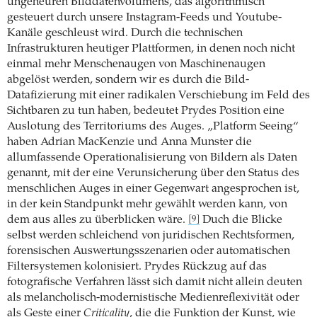
ungeheuren Bilddatenvolumens, das algorithmisch
gesteuert durch unsere Instagram-Feeds und Youtube-
Kanäle geschleust wird. Durch die technischen
Infrastrukturen heutiger Plattformen, in denen noch nicht
einmal mehr Menschenaugen von Maschinenaugen
abgelöst werden, sondern wir es durch die Bild-
Datafizierung mit einer radikalen Verschiebung im Feld des
Sichtbaren zu tun haben, bedeutet Prydes Position eine
Auslotung des Territoriums des Auges. „Platform Seeing“
haben Adrian MacKenzie und Anna Munster die
allumfassende Operationalisierung von Bildern als Daten
genannt, mit der eine Verunsicherung über den Status des
menschlichen Auges in einer Gegenwart angesprochen ist,
in der kein Standpunkt mehr gewählt werden kann, von
dem aus alles zu überblicken wäre.
Duch die Blicke
[9]
selbst werden schleichend von juridischen Rechtsformen,
forensischen Auswertungsszenarien oder automatischen
Filtersystemen kolonisiert. Prydes Rückzug auf das
fotografische Verfahren lässt sich damit nicht allein deuten
als melancholisch-modernistische Medienreflexivität oder
als Geste einer
Criticality
, die die Funktion der Kunst, wie