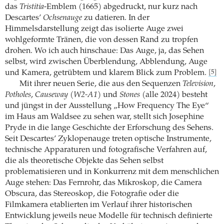
das
Tristitia
-Emblem (1665) abgedruckt, nur kurz nach
Descartes’
Ochsenauge
zu datieren. In der
Himmelsdarstellung zeigt das isolierte Auge zwei
wohlgeformte Tränen, die von dessen Rand zu tropfen
drohen. Wo ich auch hinschaue: Das Auge, ja, das Sehen
selbst, wird zwischen Überblendung, Abblendung, Auge
und Kamera, getrübtem und klarem Blick zum Problem.
[5]
Mit ihrer neuen Serie, die aus den Sequenzen
Television
,
Potholes
,
Causeway (W2-A1)
und
Stones
(alle 2024) besteht
und jüngst in der Ausstellung „How Frequency The Eye“
im Haus am Waldsee zu sehen war, stellt sich Josephine
Pryde in die lange Geschichte der Erforschung des Sehens.
Seit Descartes’ Zyklopenauge treten optische Instrumente,
technische Apparaturen und fotografische Verfahren auf,
die als theoretische Objekte das Sehen selbst
problematisieren und in Konkurrenz mit dem menschlichen
Auge stehen: Das Fernrohr, das Mikroskop, die Camera
Obscura, das Stereoskop, die Fotografie oder die
Filmkamera etablierten im Verlauf ihrer historischen
Entwicklung jeweils neue Modelle für technisch definierte