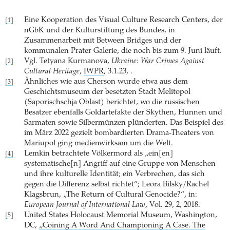
Eine Kooperation des Visual Culture Research Centers, der
[1]
nGbK und der Kulturstiftung des Bundes, in
Zusammenarbeit mit Between Bridges und der
kommunalen Prater Galerie, die noch bis zum 9. Juni läuft.
Vgl. Tetyana Kurmanova,
Ukraine: War Crimes Against
[2]
Cultural Heritage
,
IWPR
, 3.1.23, .
Ähnliches wie aus Cherson wurde etwa aus dem
[3]
Geschichtsmuseum der besetzten Stadt Melitopol
(Saporischschja Oblast) berichtet, wo die russischen
Besatzer ebenfalls Goldartefakte der Skythen, Hunnen und
Sarmaten sowie Silbermünzen plünderten. Das Beispiel des
im März 2022 gezielt bombardierten Drama-Theaters von
Mariupol ging medienwirksam um die Welt.
Lemkin betrachtete Völkermord als „ein[en]
[4]
systematische[n] Angriff auf eine Gruppe von Menschen
und ihre kulturelle Identität; ein Verbrechen, das sich
gegen die Differenz selbst richtet“; Leora Bilsky/Rachel
Klagsbrun, „The Return of Cultural Genocide?“, in:
European Journal of International Law
, Vol. 29, 2, 2018.
United States Holocaust Memorial Museum, Washington,
[5]
DC,
„Coining A Word And Championing A Case. The