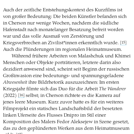
Auch der zeitliche Entstehungskontext des Kurzfilms ist
von großer Bedeutung: Die beiden Künstler befanden sich
in Cherson nur wenige Wochen, nachdem die südliche
Hafenstadt nach monatelanger Besatzung befreit worden
war und das volle Ausmaß von Zerstörung und
Kriegsverbrechen an Zivilist*innen erkenntlich wurde.
[15]
Auch die Plünderungen im regionalen Heimatmuseum.
Während frühere Arbeiten von Malashchuk und Khimei
Menschen oder Objekte porträtieren, letztere darin also
dezidiert anwesend sind, scheint seit Beginn der russischen
Großinvasion eine bedeutungs- und spannungsgeladene
Abwesenheit
ihre Bildrhetorik auszuzeichnen: Im ersten
Kriegsjahr filmte sich das Duo für die Arbeit
The Wanderer
(2022)
selbst; in Cherson richtete es die Kamera auf
[16]
jenes leere Museum. Kurz zuvor hatte es für ein weiteres
Filmprojekt ein statisches Landschaftsbild der besetzten
linken Uferseite des Flusses Dnipro im Stil einer
Komposition des Malers Fedor Aleksejew in Szene gesetzt,
das zu den geplünderten Werken aus dem Heimatmuseum