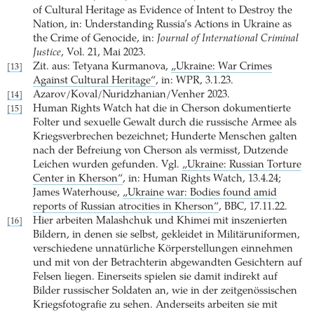
of Cultural Heritage as Evidence of Intent to Destroy the
Nation, in: Understanding Russia’s Actions in Ukraine as
the Crime of Genocide, in:
Journal of International Criminal
Justice
, Vol. 21, Mai 2023.
Zit. aus: Tetyana Kurmanova,
„Ukraine: War Crimes
[13]
Against Cultural Heritage“
, in: WPR, 3.1.23.
Azarov/Koval/Nuridzhanian/Venher 2023.
[14]
Human Rights Watch hat die in Cherson dokumentierte
[15]
Folter und sexuelle Gewalt durch die russische Armee als
Kriegsverbrechen bezeichnet; Hunderte Menschen galten
nach der Befreiung von Cherson als vermisst, Dutzende
Leichen wurden gefunden. Vgl.
„Ukraine: Russian Torture
Center in Kherson“
, in: Human Rights Watch, 13.4.24;
James Waterhouse,
„Ukraine war: Bodies found amid
reports of Russian atrocities in Kherson“
, BBC, 17.11.22.
Hier arbeiten Malashchuk und Khimei mit inszenierten
[16]
Bildern, in denen sie selbst, gekleidet in Militäruniformen,
verschiedene unnatürliche Körperstellungen einnehmen
und mit von der Betrachterin abgewandten Gesichtern auf
Felsen liegen. Einerseits spielen sie damit indirekt auf
Bilder russischer Soldaten an, wie in der zeitgenössischen
Kriegsfotografie zu sehen. Anderseits arbeiten sie mit