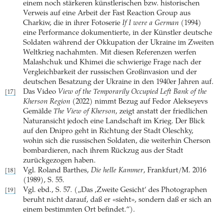
einem noch stärkeren künstlerischen bzw. historischen
Verweis auf eine Arbeit der Fast Reaction Group aus
Charkiw, die in ihrer Fotoserie
If I were a German
(1994)
eine Performance dokumentierte, in der Künstler deutsche
Soldaten während der Okkupation der Ukraine im Zweiten
Weltkrieg nachahmten. Mit diesen Referenzen werfen
Malashchuk und Khimei die schwierige Frage nach der
Vergleichbarkeit der russischen Großinvasion und der
deutschen Besatzung der Ukraine in den 1940er Jahren auf.
Das Video
View of the Temporarily Occupied Left Bank of the
[17]
Kherson Region
(2022) nimmt Bezug auf Fedor Alekseyevs
Gemälde
The View of Kherson
, zeigt anstatt der friedlichen
Naturansicht jedoch eine Landschaft im Krieg. Der Blick
auf den Dnipro geht in Richtung der Stadt Oleschky,
wohin sich die russischen Soldaten, die weiterhin Cherson
bombardieren, nach ihrem Rückzug aus der Stadt
zurückgezogen haben.
Vgl. Roland Barthes,
Die helle Kammer
, Frankfurt/M. 2016
[18]
(1989), S. 55.
Vgl. ebd., S. 57. („Das ‚Zweite Gesicht‘ des Photographen
[19]
beruht nicht darauf, daß er «sieht», sondern daß er sich an
einem bestimmten Ort befindet.“).