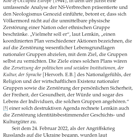
Role of Occupied Europe
(1944), in dem der Jurist eine
umfassende Analyse der NS-Verbrechen präsentierte und
den Neologismus Genozid einführte, betont er, dass sich
Völkermord nicht auf die unmittelbare physische
Zerstörung einer Nation oder ethnischen Gruppe
beschränke. „Vielmehr soll er“, laut Lemkin, „einen
koordinierten Plan verschiedener Aktionen bezeichnen, die
auf die Zerstörung wesentlicher Lebensgrundlagen
nationaler Gruppen abzielen, mit dem Ziel, die Gruppen
selbst zu vernichten. Die Ziele eines solchen Plans wären
die
Zersetzung der politischen und sozialen Institutionen, der
Kultur, der Sprache
[Hervorh. E.B.] des Nationalgefühls, der
Religion und der wirtschaftlichen Existenz nationaler
Gruppen sowie die Zerstörung der persönlichen Sicherheit,
der Freiheit, der Gesundheit, der Würde und sogar des
Lebens der Individuen, die solchen Gruppen angehören.“
einer solch destruktiven Agenda rechnete Lemkin auch
[5]
die Zerstörung identitätsbestimmender Geschichts- und
Kulturgüter zu.
Seit dem 24. Februar 2022, als der Angriffskrieg
Russlands auf die Ukraine begann, wurden laut