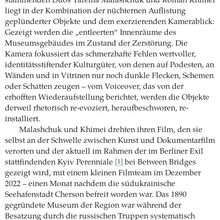
stammenden Duos Yarema Malashchuk und Roman Khimei
liegt in der Kombination der nüchternen Auflistung
geplünderter Objekte und dem exerzierenden Kamerablick:
Gezeigt werden die „entleerten“ Innenräume des
Museumsgebäudes im Zustand der Zerstörung. Die
Kamera fokussiert das schmerzhafte Fehlen wertvoller,
identitätsstiftender Kulturgüter, von denen auf Podesten, an
Wänden und in Vitrinen nur noch dunkle Flecken, Schemen
oder Schatten zeugen – vom Voiceover, das von der
erhofften Wiederaufstellung berichtet, werden die Objekte
derweil rhetorisch re-evoziert, heraufbeschworen, re-
installiert.
Malashchuk und Khimei drehten ihren Film, den sie
selbst an der Schwelle zwischen Kunst und Dokumentarfilm
verorten und der aktuell im Rahmen der im Berliner Exil
stattfindenden Kyiv Perenniale
bei Between Bridges
[1]
gezeigt wird, mit einem kleinen Filmteam im Dezember
2022 – einen Monat nachdem die südukrainische
Seehafenstadt Cherson befreit worden war. Das 1890
gegründete Museum der Region war während der
Besatzung durch die russischen Truppen systematisch