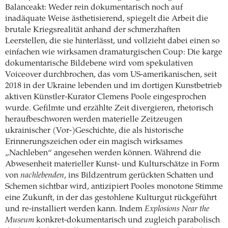
Balanceakt: Weder rein dokumentarisch noch auf
inadäquate Weise ästhetisierend, spiegelt die Arbeit die
brutale Kriegsrealität anhand der schmerzhaften
Leerstellen, die sie hinterlässt, und vollzieht dabei einen so
einfachen wie wirksamen dramaturgischen Coup: Die karge
dokumentarische Bildebene wird vom spekulativen
Voiceover durchbrochen, das vom US-amerikanischen, seit
2018 in der Ukraine lebenden und im dortigen Kunstbetrieb
aktiven Künstler-Kurator Clemens Poole eingesprochen
wurde. Gefilmte und erzählte Zeit divergieren, rhetorisch
heraufbeschworen werden materielle Zeitzeugen
ukrainischer (Vor-)Geschichte, die als historische
Erinnerungszeichen oder ein magisch wirksames
„Nachleben“ angesehen werden können. Während die
Abwesenheit materieller Kunst- und Kulturschätze in Form
von
nachlebenden
, ins Bildzentrum gerückten Schatten und
Schemen sichtbar wird, antizipiert Pooles monotone Stimme
eine Zukunft, in der das gestohlene Kulturgut rückgeführt
und re-installiert werden kann. Indem
Explosions Near the
Museum
konkret-dokumentarisch und zugleich parabolisch