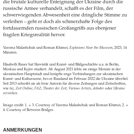
die brutale kulturelle Enteignung der Ukraine durch die
russische Armee verhandelt, schafft es der Film, der
schwerwiegenden Abwesenheit eine dringliche Stimme zu
verleihen – geht er doch als schmerzhafte Folge des
fortdauernden russischen Großangriffs aus ebenjener
fragilen Kriegsrealität hervor.
Yarema Malashchuk und Roman Khimei,
Explosions Near the Museum
, 2023, 14
Minuten.
Elisabeth Bauer hat Slawistik und Kunst- und Bildgeschichte u.a. in Berlin,
Moskau und Kyjiw studiert. Ab August 2021 lebte sie einige Monate in der
ukrainischen Hauptstadt und knüpfte enge Verbindungen zur ukrainischen
Kunst- und Kulturszene, bevor Russland im Februar 2022 die Ukraine überfiel.
Seit 2013 schreibt sie als freie Autorin für diverse Zeitungen und Zeitschriften,
wie
taz
,
Zeit Online
,
FAZ
,
Theater der Zeit
,
Various Artists
,
dekoder
oder
Ukraine
verstehen
.
Image credit: 1. + 3. Courtesy of Yarema Malashchuk und Roman Khimei; 2. +
4. Courtesy of Between Bridges
ANMERKUNGEN