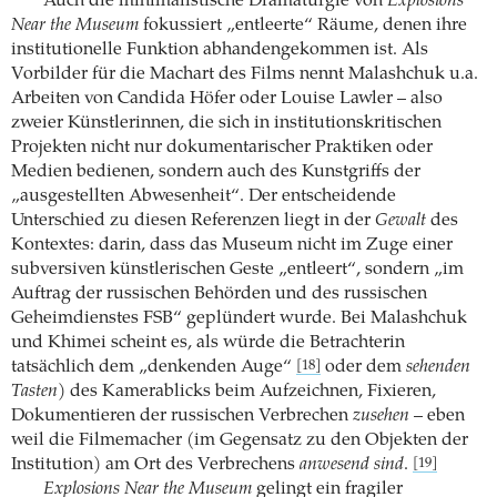
Auch die minimalistische Dramaturgie von
Explosions
Near the Museum
fokussiert „entleerte“ Räume, denen ihre
institutionelle Funktion abhandengekommen ist. Als
Vorbilder für die Machart des Films nennt Malashchuk u.a.
Arbeiten von Candida Höfer oder Louise Lawler – also
zweier Künstlerinnen, die sich in institutionskritischen
Projekten nicht nur dokumentarischer Praktiken oder
Medien bedienen, sondern auch des Kunstgriffs der
„ausgestellten Abwesenheit“. Der entscheidende
Unterschied zu diesen Referenzen liegt in der
Gewalt
des
Kontextes: darin, dass das Museum nicht im Zuge einer
subversiven künstlerischen Geste „entleert“, sondern „im
Auftrag der russischen Behörden und des russischen
Geheimdienstes FSB“ geplündert wurde. Bei Malashchuk
und Khimei scheint es, als würde die Betrachterin
tatsächlich dem „denkenden Auge“
oder dem
sehenden
[18]
Tasten
) des Kamerablicks beim Aufzeichnen, Fixieren,
Dokumentieren der russischen Verbrechen
zusehen
– eben
weil die Filmemacher (im Gegensatz zu den Objekten der
Institution) am Ort des Verbrechens
anwesend sind
.
[19]
Explosions Near the Museum
gelingt ein fragiler