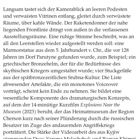
Langsam tastet sich der Kamerablick an leeren Podesten
und verwaisten Vitrinen entlang, gleitet durch verwüstete
Räume, über kahle Wände. Der Raketendonner der nahe
liegenden Frontlinie dringt von außen in die verlassenen
Ausstellungsräume. Eine ruhige Stimme beschreibt, was an
all den Leerstellen wieder aufgestellt werden soll: eine
Marmorstatue aus dem 5. Jahrhundert v. Chr., die vor 128
Jahren im Dorf Parutyne gefunden wurde, zum Beispiel; ein
griechischer Bronzehelm, der für die Bedürfnisse des
skythischen Kriegers umgestaltet wurde; vier Stuckgefäße
aus der spätbronzezeitlichen Srubna-Kultur. Die Liste
abwesender Artefakte, die ein monotones Voiceover
vorträgt, scheint kein Ende zu nehmen. Sie bildet eine
wesentliche Komponente des dramaturgischen Konzepts,
auf dem der 14-minütige Kurzfilm
Explosions Near the
Museum
(2023) beruht, der das Heimatmuseum der Region
Cherson kurz nach seiner Plünderung durch die russischen
Besatzer im Zuge des andauernden Angriffskriegs
porträtiert. Die Stärke der Videoarbeit des aus Kyjiw