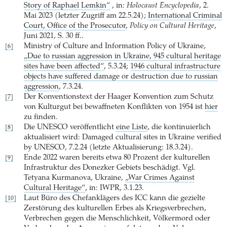
Story of Raphael Lemkin“
, in:
Holocaust Encyclopedia
, 2.
Mai 2023 (letzter Zugriff am 22.5.24);
International Criminal
Court, Office of the Prosecutor
,
Policy on Cultural Heritage
,
Juni 2021, S. 30 ff..
Ministry of Culture and Information Policy of Ukraine,
[6]
„Due to russian aggression in Ukraine, 945 cultural heritage
sites have been affected“
, 5.3.24;
1946 cultural infrastructure
objects have suffered damage or destruction due to russian
aggression
, 7.3.24.
Der Konventionstext der Haager Konvention zum Schutz
[7]
von Kulturgut bei bewaffneten Konflikten von 1954 ist
hier
zu finden.
Die UNESCO veröffentlicht
eine Liste
, die kontinuierlich
[8]
aktualisiert wird: Damaged cultural sites in Ukraine verified
by UNESCO, 7.2.24 (letzte Aktualisierung: 18.3.24).
Ende 2022 waren bereits etwa 80 Prozent der kulturellen
[9]
Infrastruktur des Donezker Gebiets beschädigt. Vgl.
Tetyana Kurmanova, Ukraine,
„War Crimes Against
Cultural Heritage“
, in: IWPR, 3.1.23.
Laut Büro des Chefanklägers des ICC kann die gezielte
[10]
Zerstörung des kulturellen Erbes als Kriegsverbrechen,
Verbrechen gegen die Menschlichkeit, Völkermord oder