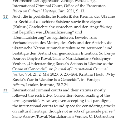
Verbrechen der Aggression verfolgt werden. Vgl.
International Criminal Court, Office of the Prosecutor,
Policy on Cultural Heritage
, Juni 2021, S. 13.
Auch die imperialistische Rhetorik des Kremls, der Ukraine
[11]
ihr Recht auf die schiere Existenz sowie ihre eigene
(Kultur-)Geschichte abzusprechen und den Angriffskrieg
mit Begriffen wie „Denazifizierung“ und
„Demilitarisierung“ zu legitimieren, beweise „das
Vorhandensein des Motivs, des Ziels und der Absicht, die
ukrainische Nation zumindest teilweise zu zerstören“ und
bestätigte den Bestand der genozidalen Intention. So Denys
Azarov/Dmytro Koval/Gaiane Nuridzhanian/Volodymyr
Venher,
„Understanding Russia’s Actions in Ukraine as the
Crime of Genocide“
, in:
Journal of International Criminal
Justice
, Vol. 21, 2. Mai 2023, S. 233–264; Kristina Hook,
„Why
Russia’s War in Ukraine Is a Genocide“
, in: Foreign
Affairs/Lemkin Institute, 28.7.24.
International criminal courts and their statutes mostly
[12]
followed the restrictive, Convention-based reading of the
term ,genocide‘. However, even accepting that paradigm,
the international courts found space for considering attacks
on cultural heritage, though not as acts of genocide per se.“
Siehe Azarov/Koval/Nuridzhanian/Venher, C. Destruction