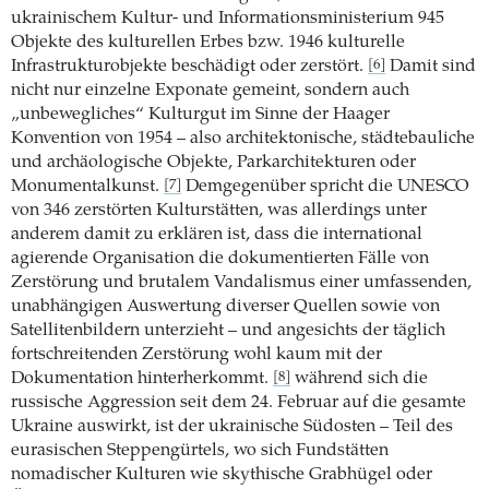
ukrainischem Kultur- und Informationsministerium 945
Objekte des kulturellen Erbes bzw. 1946 kulturelle
Infrastrukturobjekte beschädigt oder zerstört.
Damit sind
[6]
nicht nur einzelne Exponate gemeint, sondern auch
„unbewegliches“ Kulturgut im Sinne der Haager
Konvention von 1954 – also architektonische, städtebauliche
und archäologische Objekte, Parkarchitekturen oder
Monumentalkunst.
Demgegenüber spricht die UNESCO
[7]
von 346 zerstörten Kulturstätten, was allerdings unter
anderem damit zu erklären ist, dass die international
agierende Organisation die dokumentierten Fälle von
Zerstörung und brutalem Vandalismus einer umfassenden,
unabhängigen Auswertung diverser Quellen sowie von
Satellitenbildern unterzieht – und angesichts der täglich
fortschreitenden Zerstörung wohl kaum mit der
Dokumentation hinterherkommt.
während sich die
[8]
russische Aggression seit dem 24. Februar auf die gesamte
Ukraine auswirkt, ist der ukrainische Südosten – Teil des
eurasischen Steppengürtels, wo sich Fundstätten
nomadischer Kulturen wie skythische Grabhügel oder